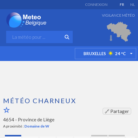
CONNEXION
FR
NL
VIGILANCE MÉTÉO
BRUXELLES
24
°C
TO
MÉTÉO CHARNEUX
🔗 Partager
4654 -
Province de Liège
A proximité :
Domaine de W