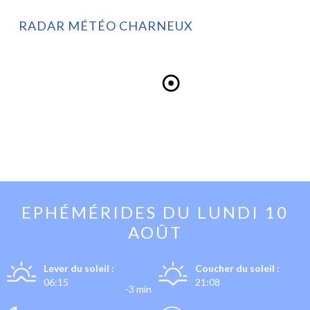
RADAR MÉTÉO CHARNEUX
EPHÉMÉRIDES DU
LUNDI 10
AOÛT
Lever du soleil :
Coucher du soleil :
06:15
21:08
-3 min