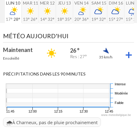
LUN 10
MAR 11
MER 12
JEU 13
VEN 14
SAM 15
DIM 16
LUN 
17°
28°
13°
26°
14°
32°
18°
35°
20°
36°
19°
32°
15°
27°
15°
2
MÉTÉO AUJOURD'HUI
Maintenant
26 °
Res : 27°
35 km/h
Ensoleillé
PRÉCIPITATIONS DANS LES 90 MINUTES
Intense
Modérée
Faible
11:45
12:00
12:15
12:30
12:45
www.meteobelgique.be
🌧️
À Charneux, pas de pluie prochainement