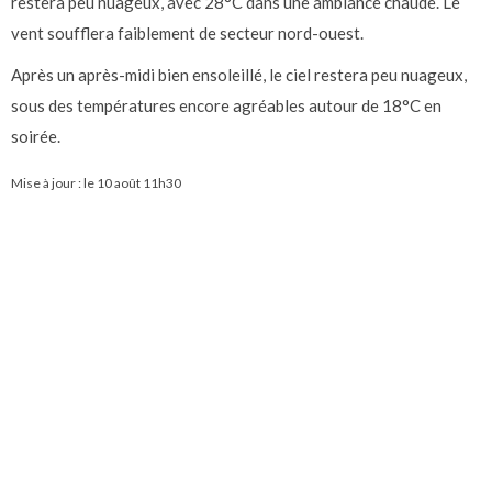
restera peu nuageux, avec 28°C dans une ambiance chaude. Le
vent soufflera faiblement de secteur nord-ouest.
Après un après-midi bien ensoleillé, le ciel restera peu nuageux,
sous des températures encore agréables autour de 18°C en
soirée.
Mise à jour : le
10 août 11h30