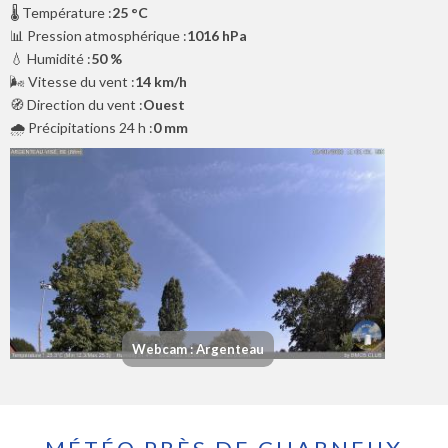
🌡️ Température :
25 °C
📊 Pression atmosphérique :
1016 hPa
💧 Humidité :
50 %
🌬️ Vitesse du vent :
14 km/h
🧭 Direction du vent :
Ouest
🌧️ Précipitations 24 h :
0 mm
Webcam : Argenteau