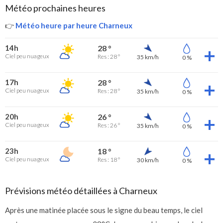
Météo prochaines heures
👉
Météo heure par heure Charneux
14h
28 °
Ciel peu nuageux
Res : 28 °
35 km/h
0 %
17h
28 °
Ciel peu nuageux
Res : 28 °
35 km/h
0 %
20h
26 °
Ciel peu nuageux
Res : 26 °
35 km/h
0 %
23h
18 °
Ciel peu nuageux
Res : 18 °
30 km/h
0 %
Prévisions météo détaillées à Charneux
Après une matinée placée sous le signe du beau temps, le ciel