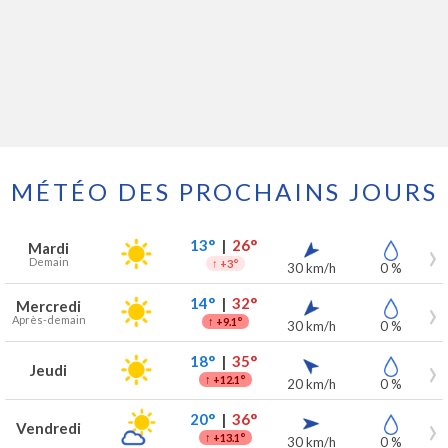
MÉTÉO DES PROCHAINS JOURS
Prévisions météo à Charneux pour les 7 prochains jours
Jour
Météo
Températures
Vent
Précipitations
13°
|
26°
Mardi
Demain
↑
+3°
30 km/h
0 %
14°
|
32°
Mercredi
Après-demain
↑
+9.1°
30 km/h
0 %
18°
|
35°
Jeudi
↑
+12.1°
20 km/h
0 %
20°
|
36°
Vendredi
↑
+13.1°
30 km/h
0 %