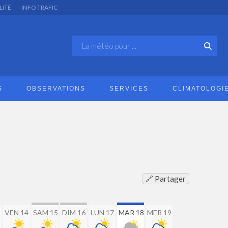
LITÉ
INFO TRAFIC
S
OBSERVATIONS
SERVICES
CLIMATOLOGI
🔗 Partager
VEN 14
SAM 15
DIM 16
LUN 17
MAR 18
MER 19