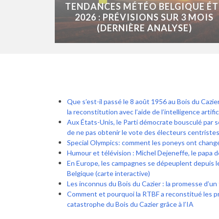
TENDANCES MÉTÉO BELGIQUE ÉT
2026 : PRÉVISIONS SUR 3 MOIS
(DERNIÈRE ANALYSE)
Que s’est-il passé le 8 août 1956 au Bois du Cazier 
la reconstitution avec l’aide de l’intelligence artific
Aux États-Unis, le Parti démocrate bousculé par so
de ne pas obtenir le vote des électeurs centriste
Special Olympics: comment les poneys ont changé 
Humour et télévision : Michel Dejeneffe, le papa 
En Europe, les campagnes se dépeuplent depuis l
Belgique (carte interactive)
Les inconnus du Bois du Cazier : la promesse d’un fi
Comment et pourquoi la RTBF a reconstitué les p
catastrophe du Bois du Cazier grâce à l’IA