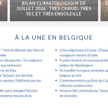
É
BILAN CLIMATOLOGIQUE DE
JUILLET 2026 : TRÈS CHAUD, TRÈS
SEC ET TRÈS ENSOLEILLÉ
À LA UNE EN BELGIQUE
? Voici le déroulé des faits et
Crise migratoire à Ceuta : l’Esp
ielle
voyageurs venant d’Italie
n aile gauche : Ils craignent
À peine investi, le nouveau prés
s aux midterms
dollars de Washington
la vie Elya
Se mouiller la nuque, attendre a
de Tatayet, est décédé
baigner en été
es années 1960 mais pas en
Commémorations au Bois du Cazie
militants antifascistes
ls qui a changé l’histoire
Amazon fait construire au Texas
remières heures de la
de données