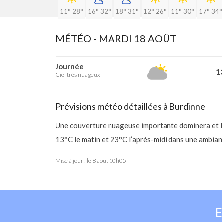
11°
28°
16°
32°
18°
31°
12°
26°
11°
30°
17°
34°
MÉTÉO -
MARDI 18 AOÛT
Journée
13
Ciel très nuageux
Prévisions météo détaillées à Burdinne
Une couverture nuageuse importante dominera et l
13°C le matin et 23°C l’après-midi dans une ambian
Mise à jour : le
8 août 10h05