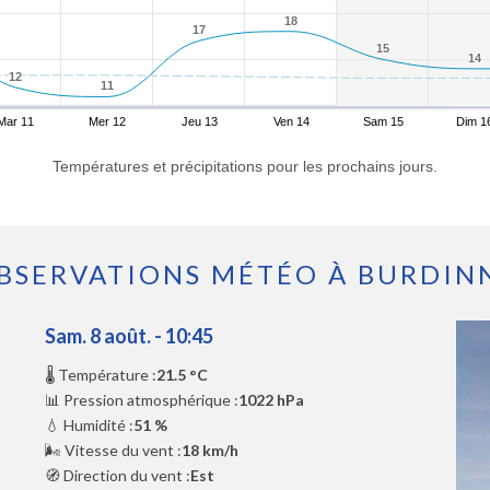
18
18
17
17
15
15
14
14
12
12
11
11
Mar 11
Mer 12
Jeu 13
Ven 14
Sam 15
Dim 1
Températures et précipitations pour les prochains jours.
BSERVATIONS MÉTÉO À BURDIN
Sam. 8 août. - 10:45
🌡️ Température :
21.5 °C
📊 Pression atmosphérique :
1022 hPa
💧 Humidité :
51 %
🌬️ Vitesse du vent :
18 km/h
🧭 Direction du vent :
Est