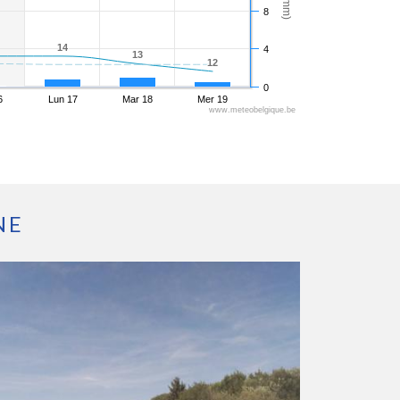
8
14
14
4
13
13
12
12
0
6
Lun 17
Mar 18
Mer 19
www.meteobelgique.be
NE