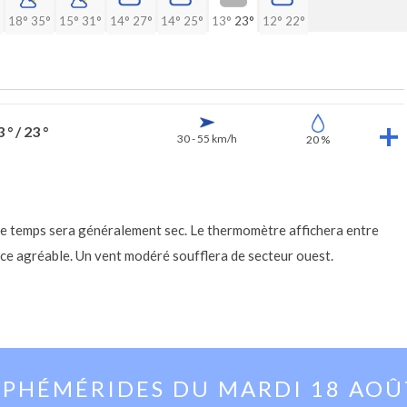
18°
35°
15°
31°
14°
27°
14°
25°
13°
23°
12°
22°
 ° / 23 °
30 - 55 km/h
20 %
e temps sera généralement sec. Le thermomètre affichera entre
ce agréable. Un vent modéré soufflera de secteur ouest.
EPHÉMÉRIDES DU
MARDI 18 AOÛ