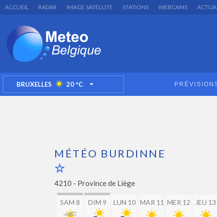
ACCUEIL
RADAR
IMAGE SATELLITE
STATIONS
WEBCAMS
ACTUA
BRUXELLES
20
°C
PRÉVISION
TOGGLE DROPDOWN
MÉTÉO BURDINNE
4210 -
Province de Liège
SAM 8
DIM 9
LUN 10
MAR 11
MER 12
JEU 13