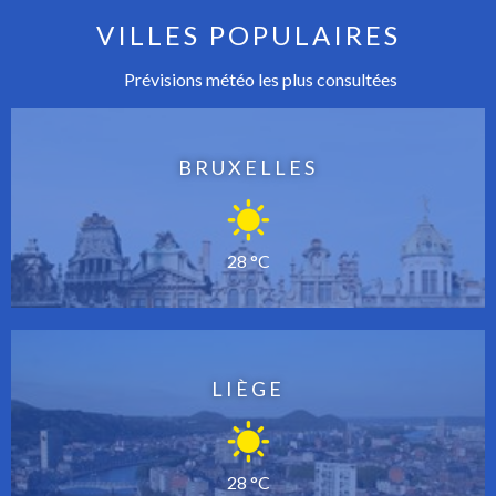
VILLES POPULAIRES
Prévisions météo les plus consultées
BRUXELLES
28 °C
LIÈGE
28 °C