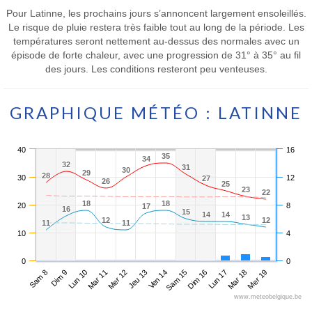
Pour Latinne, les prochains jours s’annoncent largement ensoleillés.
Le risque de pluie restera très faible tout au long de la période. Les
températures seront nettement au-dessus des normales avec un
épisode de forte chaleur, avec une progression de 31° à 35° au fil
des jours. Les conditions resteront peu venteuses.
GRAPHIQUE MÉTÉO : LATINNE
40
16
35
35
34
34
32
32
31
31
30
30
29
29
28
28
30
12
27
27
26
26
25
25
23
23
22
22
18
18
18
18
20
8
17
17
16
16
15
15
14
14
14
14
13
13
12
12
12
12
11
11
11
11
10
4
0
0
Sam 8
Mar 11
Ven 14
Lun 17
Lun 10
Jeu 13
Dim 16
Mer 19
Dim 9
Mer 12
Sam 15
Mar 18
www.meteobelgique.be