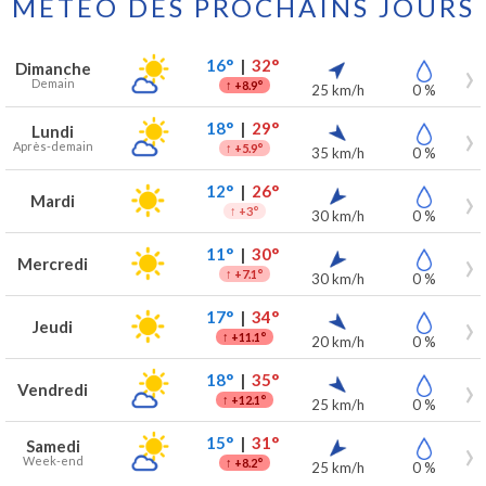
MÉTÉO DES PROCHAINS JOURS
Prévisions météo à Latinne pour les 7 prochains jours
Jour
Météo
Températures
Vent
Précipitations
16°
|
32°
Dimanche
Demain
↑
+8.9°
25 km/h
0 %
18°
|
29°
Lundi
Après-demain
↑
+5.9°
35 km/h
0 %
12°
|
26°
Mardi
↑
+3°
30 km/h
0 %
11°
|
30°
Mercredi
↑
+7.1°
30 km/h
0 %
17°
|
34°
Jeudi
↑
+11.1°
20 km/h
0 %
18°
|
35°
Vendredi
↑
+12.1°
25 km/h
0 %
15°
|
31°
Samedi
Week-end
↑
+8.2°
25 km/h
0 %