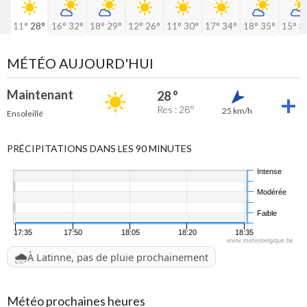
11°
28°
16°
32°
18°
29°
12°
26°
11°
30°
17°
34°
18°
35°
15°
3
MÉTÉO AUJOURD'HUI
Maintenant
28 °
Res : 28°
25 km/h
Ensoleillé
PRÉCIPITATIONS DANS LES 90 MINUTES
Intense
Modérée
Faible
17:35
17:50
18:05
18:20
18:35
www.meteobelgique.be
🌧️
À Latinne, pas de pluie prochainement
Météo prochaines heures