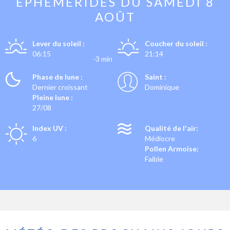
EPHÉMÉRIDES DU
SAMEDI 8
AOÛT
Lever du soleil :
Coucher du soleil :
06:15
21:14
-3 min
Phase de lune :
Saint :
Dernier croissant
Dominique
Pleine lune :
27/08
Index UV :
Qualité de l'air:
6
Médiocre
Pollen Armoise:
Faible