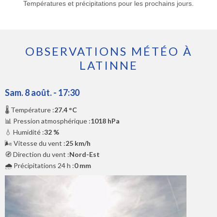
Températures et précipitations pour les prochains jours.
OBSERVATIONS MÉTÉO À
LATINNE
Sam. 8 août. - 17:30
🌡️ Température :
27.4 °C
📊 Pression atmosphérique :
1018 hPa
💧 Humidité :
32 %
🌬️ Vitesse du vent :
25 km/h
🧭 Direction du vent :
Nord-Est
🌧️ Précipitations 24 h :
0 mm