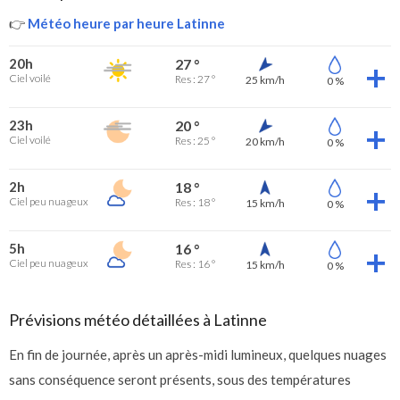
👉
Météo heure par heure Latinne
20h
27 °
Ciel voilé
Res : 27 °
25 km/h
0 %
23h
20 °
Ciel voilé
Res : 25 °
20 km/h
0 %
2h
18 °
Ciel peu nuageux
Res : 18 °
15 km/h
0 %
5h
16 °
Ciel peu nuageux
Res : 16 °
15 km/h
0 %
Prévisions météo détaillées à Latinne
En fin de journée, après un après-midi lumineux, quelques nuages
sans conséquence seront présents, sous des températures