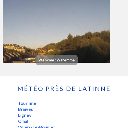
Webcam : Waremme
MÉTÉO PRÈS DE LATINNE
Tourinne
Braives
Ligney
Omal
Villers-Le-Bouillet