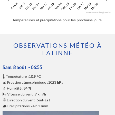
Sam 8
Mar 11
Ven 14
Lun 17
Lun 10
Jeu 13
Dim 16
Mer 19
Dim 9
Mer 12
Sam 15
Mar 18
www.meteobelgique.be
Températures et précipitations pour les prochains jours.
OBSERVATIONS MÉTÉO À
LATINNE
Sam. 8 août. - 06:55
🌡️ Température :
10.9 °C
📊 Pression atmosphérique :
1023 hPa
💧 Humidité :
84 %
🌬️ Vitesse du vent :
7 km/h
🧭 Direction du vent :
Sud-Est
🌧️ Précipitations 24 h :
0 mm