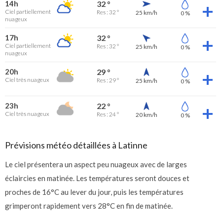
14h
32 °
Ciel partiellement
Res : 32 °
25 km/h
0 %
nuageux
17h
32 °
Ciel partiellement
Res : 32 °
25 km/h
0 %
nuageux
20h
29 °
Ciel très nuageux
Res : 29 °
25 km/h
0 %
23h
22 °
Ciel très nuageux
Res : 24 °
20 km/h
0 %
Prévisions météo détaillées à Latinne
Le ciel présentera un aspect peu nuageux avec de larges
éclaircies en matinée. Les températures seront douces et
proches de 16°C au lever du jour, puis les températures
grimperont rapidement vers 28°C en fin de matinée.