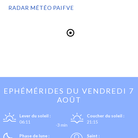
RADAR MÉTÉO PAIFVE
EPHÉMÉRIDES DU
VENDREDI 7
AOÛT
Lever du soleil :
Coucher du soleil :
06:11
21:15
-3 min
Phase de lune :
Saint :