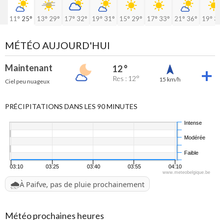
11°
25°
13°
29°
17°
32°
19°
31°
15°
29°
17°
33°
21°
36°
19°
3
MÉTÉO AUJOURD'HUI
Maintenant
12 °
Res : 12°
15 km/h
Ciel peu nuageux
PRÉCIPITATIONS DANS LES 90 MINUTES
Intense
Modérée
Faible
03:10
03:25
03:40
03:55
04:10
www.meteobelgique.be
🌧️
À Paifve, pas de pluie prochainement
Météo prochaines heures