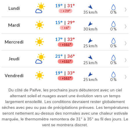
19°
|
31°
Lundi
↑
+7.9°
35 km/h
0 %
15°
|
29°
Mardi
↑
+6°
30 km/h
0 %
17°
|
33°
Mercredi
↑
+10.1°
25 km/h
0 %
21°
|
36°
Jeudi
↑
+13.1°
25 km/h
0 %
19°
|
33°
Vendredi
↑
+10.1°
25 km/h
0 %
Du côté de Paifve, les prochains jours débuteront avec un ciel
alternant soleil et nuages avant une évolution vers un temps
largement ensoleillé. Les conditions devraient rester globalement
sèches avec peu ou pas de précipitations prévues. Les températures
seront nettement au-dessus des normales avec une chaleur estivale
marquée, le thermomètre remontera de 31° à 35° au fil des jours. Le
vent se montrera discret.