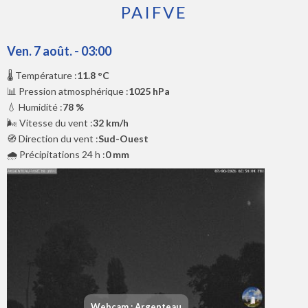
PAIFVE
Ven. 7 août. - 03:00
🌡️ Température :
11.8 °C
📊 Pression atmosphérique :
1025 hPa
💧 Humidité :
78 %
🌬️ Vitesse du vent :
32 km/h
🧭 Direction du vent :
Sud-Ouest
🌧️ Précipitations 24 h :
0 mm
Webcam : Argenteau