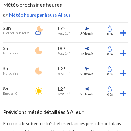
Météo prochaines heures
👉
Météo heure par heure Alleur
23h
17 °
Ciel peu nuageux
Res : 17 °
30 km/h
0 %
2h
15 °
Nuit claire
Res : 14 °
15 km/h
0 %
5h
12 °
Nuit claire
Res : 11 °
20 km/h
0 %
8h
12 °
Ensoleillé
Res : 11 °
25 km/h
0 %
Prévisions météo détaillées à Alleur
En cours de soirée, de très belles éclaircies persisteront, dans