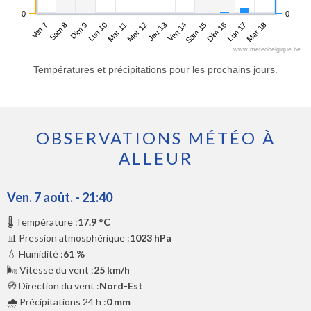
0
0
Ven 7
Lun 10
Jeu 13
Dim 16
Dim 9
Mer 12
Sam 15
Mar 18
Sam 8
Mar 11
Ven 14
Lun 17
www.meteobelgique.be
Températures et précipitations pour les prochains jours.
OBSERVATIONS MÉTÉO À
ALLEUR
Ven. 7 août. - 21:40
🌡️ Température :
17.9 °C
📊 Pression atmosphérique :
1023 hPa
💧 Humidité :
61 %
🌬️ Vitesse du vent :
25 km/h
🧭 Direction du vent :
Nord-Est
🌧️ Précipitations 24 h :
0 mm