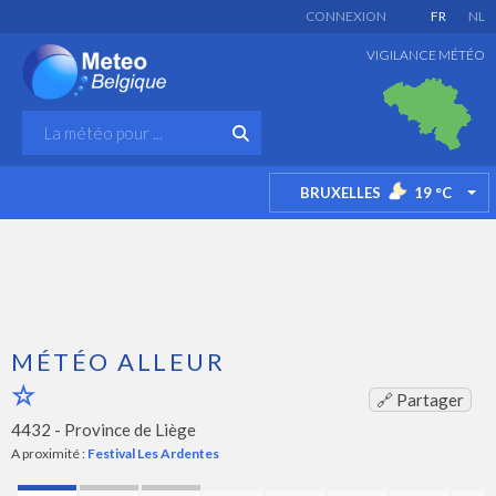
CONNEXION
FR
NL
VIGILANCE MÉTÉO
BRUXELLES
19
°C
TO
MÉTÉO ALLEUR
🔗 Partager
4432 -
Province de Liège
A proximité :
Festival Les Ardentes