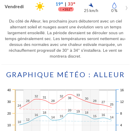
19°
|
33°
Vendredi
↑
+10.1°
25 km/h
0 %
Du côté de Alleur, les prochains jours débuteront avec un ciel
alternant soleil et nuages avant une évolution vers un temps
largement ensoleillé. La période devraient se dérouler sous un
temps généralement sec. Les températures seront nettement au-
dessus des normales avec une chaleur estivale marquée, un
réchauffement progressif de 30° à 34° s'installera. Le vent se
montrera discret.
GRAPHIQUE MÉTÉO : ALLEUR
40
16
33
33
32
32
32
32
31
31
36
36
30
30
28
28
28
28
28
28
30
12
27
27
25
25
24
24
20
20
19
19
18
18
18
18
20
8
16
16
16
16
15
15
15
15
14
14
14
14
12
12
10
10
10
4