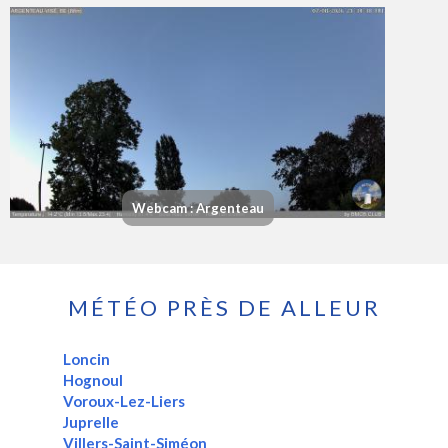
Webcam : Argenteau
MÉTÉO PRÈS DE ALLEUR
Loncin
Hognoul
Voroux-Lez-Liers
Juprelle
Villers-Saint-Siméon