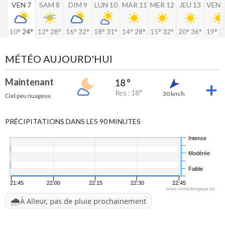
VEN 7
SAM 8
DIM 9
LUN 10
MAR 11
MER 12
JEU 13
VEN 
10°
24°
12°
28°
16°
32°
18°
31°
14°
28°
15°
32°
20°
36°
19°
3
MÉTÉO AUJOURD'HUI
Maintenant
18 °
Res : 18°
30 km/h
Ciel peu nuageux
PRÉCIPITATIONS DANS LES 90 MINUTES
Intense
Modérée
Faible
21:45
22:00
22:15
22:30
22:45
www.meteobelgique.be
🌧️
À Alleur, pas de pluie prochainement