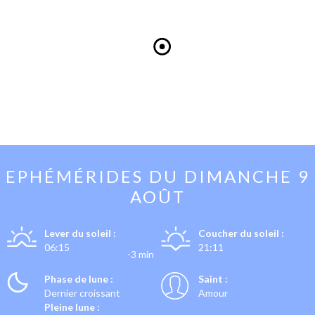
EPHÉMÉRIDES DU
DIMANCHE 9
AOÛT
Lever du soleil :
Coucher du soleil :
06:15
21:11
-3 min
Phase de lune :
Saint :
Dernier croissant
Amour
Pleine lune :