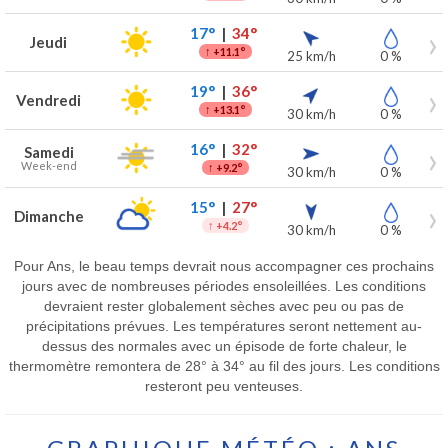
17°
|
34°
Jeudi
↑
+11.1°
25 km/h
0 %
19°
|
36°
Vendredi
↑
+13.1°
30 km/h
0 %
16°
|
32°
Samedi
Week-end
↑
+9.2°
30 km/h
0 %
15°
|
27°
Dimanche
↑
+4.2°
30 km/h
0 %
Pour Ans, le beau temps devrait nous accompagner ces prochains
jours avec de nombreuses périodes ensoleillées. Les conditions
devraient rester globalement sèches avec peu ou pas de
précipitations prévues. Les températures seront nettement au-
dessus des normales avec un épisode de forte chaleur, le
thermomètre remontera de 28° à 34° au fil des jours. Les conditions
resteront peu venteuses.