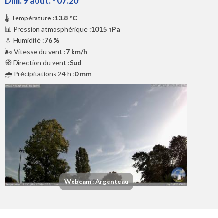
Dim. 9 août. - 07:20
🌡️ Température :
13.8 °C
📊 Pression atmosphérique :
1015 hPa
💧 Humidité :
76 %
🌬️ Vitesse du vent :
7 km/h
🧭 Direction du vent :
Sud
🌧️ Précipitations 24 h :
0 mm
Webcam : Argenteau