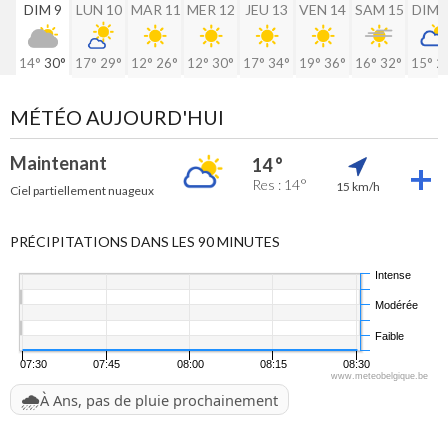
DIM 9
LUN 10
MAR 11
MER 12
JEU 13
VEN 14
SAM 15
DIM 
14°
30°
17°
29°
12°
26°
12°
30°
17°
34°
19°
36°
16°
32°
15°
2
MÉTÉO AUJOURD'HUI
Maintenant
14 °
Res : 14°
15 km/h
Ciel partiellement nuageux
PRÉCIPITATIONS DANS LES 90 MINUTES
Intense
Modérée
Faible
07:30
07:45
08:00
08:15
08:30
www.meteobelgique.be
🌧️
À Ans, pas de pluie prochainement