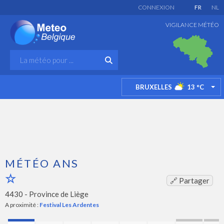
CONNEXION
FR
NL
VIGILANCE MÉTÉO
BRUXELLES
13
°C
TO
MÉTÉO ANS
🔗 Partager
4430 -
Province de Liège
A proximité :
Festival Les Ardentes