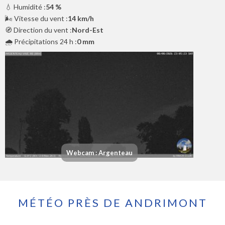
💧 Humidité :
54 %
🌬️ Vitesse du vent :
14 km/h
🧭 Direction du vent :
Nord-Est
🌧️ Précipitations 24 h :
0 mm
Webcam : Argenteau
MÉTÉO PRÈS DE ANDRIMONT