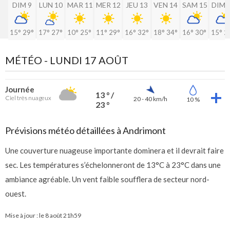
DIM 9
LUN 10
MAR 11
MER 12
JEU 13
VEN 14
SAM 15
DIM 
15°
29°
17°
27°
10°
25°
11°
29°
16°
32°
18°
34°
16°
30°
15°
2
MÉTÉO -
LUNDI 17 AOÛT
Journée
13 ° /
Ciel très nuageux
20 - 40 km/h
10 %
23 °
Prévisions météo détaillées à Andrimont
Une couverture nuageuse importante dominera et il devrait faire
sec. Les températures s’échelonneront de 13°C à 23°C dans une
ambiance agréable. Un vent faible soufflera de secteur nord-
ouest.
Mise à jour : le
8 août 21h59