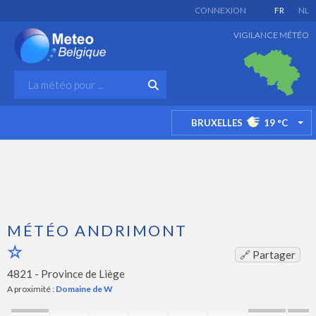
CONNEXION
FR
NL
VIGILANCE MÉTÉO
BRUXELLES
19
°C
TO
MÉTÉO ANDRIMONT
🔗 Partager
4821 -
Province de Liège
A proximité :
Domaine de W