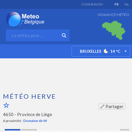
CONNEXION
FR
NL
VIGILANCE MÉTÉO
BRUXELLES
14
°C
TO
MÉTÉO HERVE
🔗 Partager
4650 -
Province de Liège
A proximité :
Domaine de W