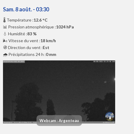
Sam. 8 août. - 03:30
🌡️ Température :
12.6 °C
📊 Pression atmosphérique :
1024 hPa
💧 Humidité :
83 %
🌬️ Vitesse du vent :
18 km/h
🧭 Direction du vent :
Est
🌧️ Précipitations 24 h :
0 mm
Webcam : Argenteau