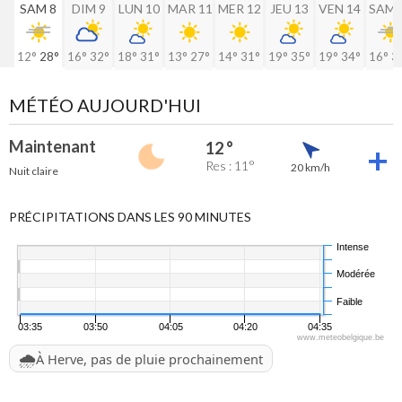
SAM 8
DIM 9
LUN 10
MAR 11
MER 12
JEU 13
VEN 14
SAM 
12°
28°
16°
32°
18°
31°
13°
27°
14°
31°
19°
35°
19°
34°
16°
3
MÉTÉO AUJOURD'HUI
Maintenant
12 °
Res : 11°
20 km/h
Nuit claire
PRÉCIPITATIONS DANS LES 90 MINUTES
Intense
Modérée
Faible
03:35
03:50
04:05
04:20
04:35
www.meteobelgique.be
🌧️
À Herve, pas de pluie prochainement