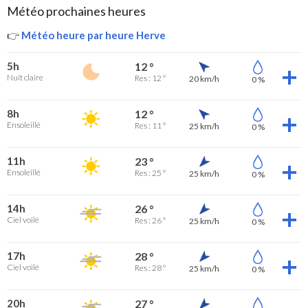
Météo prochaines heures
👉
Météo heure par heure Herve
5h
12 °
Nuit claire
Res : 12 °
20 km/h
0 %
8h
12 °
Ensoleillé
Res : 11 °
25 km/h
0 %
11h
23 °
Ensoleillé
Res : 25 °
25 km/h
0 %
14h
26 °
Ciel voilé
Res : 26 °
25 km/h
0 %
17h
28 °
Ciel voilé
Res : 28 °
25 km/h
0 %
20h
27 °