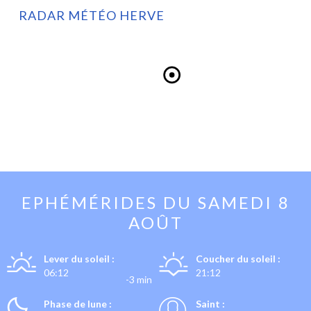
RADAR MÉTÉO HERVE
EPHÉMÉRIDES DU
SAMEDI 8
AOÛT
Lever du soleil :
Coucher du soleil :
06:12
21:12
-3 min
Phase de lune :
Saint :