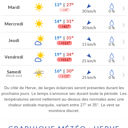
13°
|
27°
Mardi
↑
+4°
30 km/h
0 %
14°
|
31°
Mercredi
↑
+8.1°
30 km/h
0 %
19°
|
35°
Jeudi
↑
+12.1°
15 km/h
0 %
19°
|
34°
Vendredi
↑
+11.1°
25 km/h
0 %
16°
|
30°
Samedi
Week-end
↑
+7.2°
25 km/h
0 %
Du côté de Herve, de larges éclaircies seront présentes durant les
prochains jours. Le temps s’annonce sec durant toute la période. Les
températures seront nettement au-dessus des normales avec une
chaleur estivale marquée, variant entre 27° et 35°. Le vent se
montrera discret.