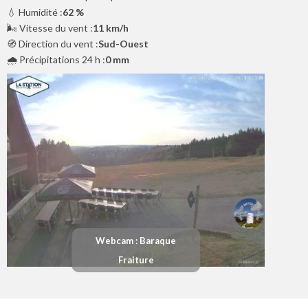
💧 Humidité :
62 %
🌬️ Vitesse du vent :
11 km/h
🧭 Direction du vent :
Sud-Ouest
🌧️ Précipitations 24 h :
0 mm
Webcam : Baraque
Fraiture