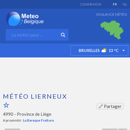
CONNEXION
FR
NL
VIGILANCE MÉTÉO
BRUXELLES
13
°C
TO
MÉTÉO LIERNEUX
🔗 Partager
4990 -
Province de Liège
A proximité :
La Baraque Fraiture