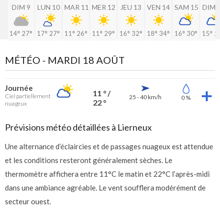
DIM 9
LUN 10
MAR 11
MER 12
JEU 13
VEN 14
SAM 15
DIM 
14°
27°
17°
27°
11°
26°
11°
29°
16°
32°
18°
34°
16°
30°
15°
2
MÉTÉO -
MARDI 18 AOÛT
Journée
11 ° /
Ciel partiellement
25 - 40 km/h
0 %
22 °
nuageux
Prévisions météo détaillées à Lierneux
Une alternance d’éclaircies et de passages nuageux est attendue
et les conditions resteront généralement sèches. Le
thermomètre affichera entre 11°C le matin et 22°C l’après-midi
dans une ambiance agréable. Le vent soufflera modérément de
secteur ouest.