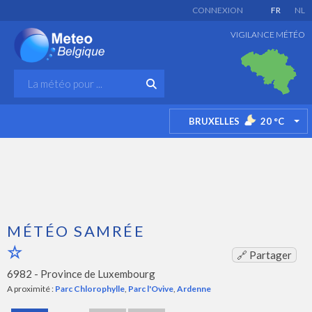
CONNEXION
FR
NL
VIGILANCE MÉTÉO
BRUXELLES
20
°C
TO
MÉTÉO SAMRÉE
🔗 Partager
6982 -
Province de Luxembourg
A proximité :
Parc Chlorophylle
,
Parc l'Ovive
,
Ardenne