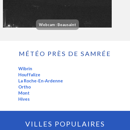
Webcam : Beausaint
MÉTÉO PRÈS DE SAMRÉE
Wibrin
Houffalize
La Roche-En-Ardenne
Ortho
Mont
Hives
VILLES POPULAIRES