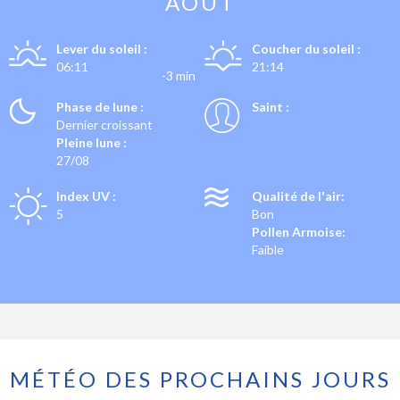
AOÛT
Lever du soleil :
Coucher du soleil :
06:11
21:14
-3 min
Phase de lune :
Saint :
Dernier croissant
Pleine lune :
27/08
Index UV :
Qualité de l'air:
5
Bon
Pollen Armoise:
Faible
MÉTÉO DES PROCHAINS JOURS