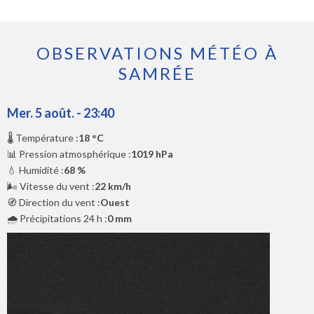
OBSERVATIONS MÉTÉO À
SAMRÉE
Mer. 5 août. - 23:40
🌡️ Température :
18 °C
📊 Pression atmosphérique :
1019 hPa
💧 Humidité :
68 %
🌬️ Vitesse du vent :
22 km/h
🧭 Direction du vent :
Ouest
🌧️ Précipitations 24 h :
0 mm