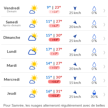
Prévisions météo à Samrée pour les 7 prochains jours
Jour
Météo
Températures
Vent
Précipitations
9°
|
23°
Vendredi
Demain
↑
+2.4°
25 km/h
0 %
11°
|
27°
Samedi
Après-demain
↑
+6.7°
20 km/h
0 %
15°
|
30°
Dimanche
↑
+9.9°
25 km/h
0 %
17°
|
27°
Lundi
↑
+7°
35 km/h
0 %
14°
|
27°
Mardi
↑
+7.1°
20 km/h
0 %
15°
|
30°
Mercredi
↑
+10.3°
15 km/h
0 %
16°
|
31°
Jeudi
↑
+11.3°
25 km/h
30 %
Pour Samrée, les nuages alterneront régulièrement avec de belles