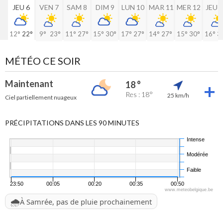
JEU 6
VEN 7
SAM 8
DIM 9
LUN 10
MAR 11
MER 12
JEU 
12°
22°
9°
23°
11°
27°
15°
30°
17°
27°
14°
27°
15°
30°
16°
3
MÉTÉO CE SOIR
Maintenant
18 °
Res : 18°
25 km/h
Ciel partiellement nuageux
PRÉCIPITATIONS DANS LES 90 MINUTES
Intense
Modérée
Faible
23:50
00:05
00:20
00:35
00:50
www.meteobelgique.be
🌧️
À Samrée, pas de pluie prochainement