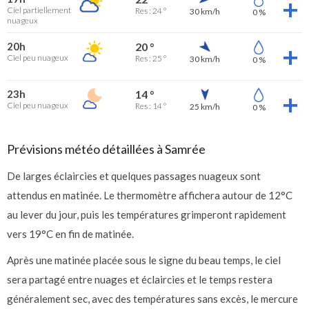
Ciel partiellement
Res : 24 °
30 km/h
0 %
nuageux
20h
20 °
Ciel peu nuageux
Res : 25 °
30 km/h
0 %
23h
14 °
Ciel peu nuageux
Res : 14 °
25 km/h
0 %
Prévisions météo détaillées à Samrée
De larges éclaircies et quelques passages nuageux sont
attendus en matinée. Le thermomètre affichera autour de 12°C
au lever du jour, puis les températures grimperont rapidement
vers 19°C en fin de matinée.
Après une matinée placée sous le signe du beau temps, le ciel
sera partagé entre nuages et éclaircies et le temps restera
généralement sec, avec des températures sans excès, le mercure