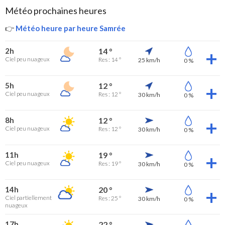
Météo prochaines heures
👉
Météo heure par heure Samrée
2h
14 °
Ciel peu nuageux
Res : 14 °
25 km/h
0 %
5h
12 °
Ciel peu nuageux
Res : 12 °
30 km/h
0 %
8h
12 °
Ciel peu nuageux
Res : 12 °
30 km/h
0 %
11h
19 °
Ciel peu nuageux
Res : 19 °
30 km/h
0 %
14h
20 °
Ciel partiellement
Res : 25 °
30 km/h
0 %
nuageux
17h
22 °