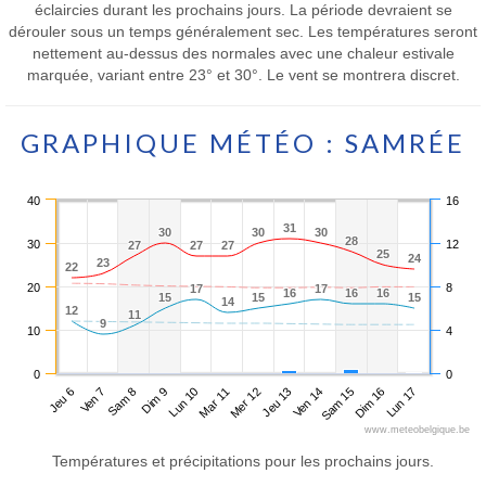
éclaircies durant les prochains jours. La période devraient se
dérouler sous un temps généralement sec. Les températures seront
nettement au-dessus des normales avec une chaleur estivale
marquée, variant entre 23° et 30°. Le vent se montrera discret.
GRAPHIQUE MÉTÉO : SAMRÉE
40
16
31
31
30
30
30
30
30
30
28
28
30
12
27
27
27
27
27
27
25
25
24
24
23
23
22
22
20
8
17
17
17
17
16
16
16
16
16
16
15
15
15
15
15
15
14
14
12
12
11
11
9
9
10
4
0
0
Jeu 6
Dim 9
Mer 12
Sam 15
Sam 8
Mar 11
Ven 14
Lun 17
Ven 7
Lun 10
Jeu 13
Dim 16
www.meteobelgique.be
Températures et précipitations pour les prochains jours.