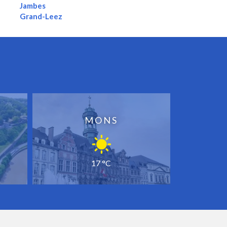
Jambes
Grand-Leez
MONS
17 °C