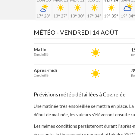
17°
28°
13°
27°
13°
30°
17°
34°
19°
35°
19°
34°
MÉTÉO -
VENDREDI 14 AOÛT
Matin
1
Ensoleillé
Re
Après-midi
3
Ensoleillé
Re
Prévisions météo détaillées à Cognelée
Une matinée très ensoleillée se mettra en place. L
début de matinée, les valeurs s’élèveront ensuite 
Les mêmes conditions persisteront durant l'après-m
écrasante, le thermomètre pouvant atteindre 35°C. 