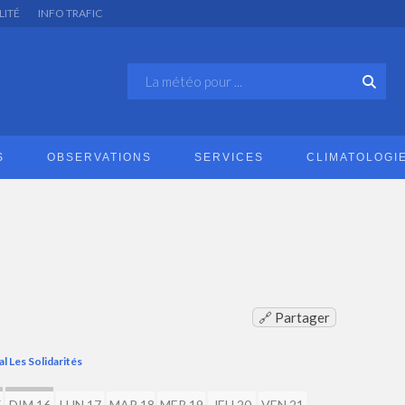
LITÉ
INFO TRAFIC
S
OBSERVATIONS
SERVICES
CLIMATOLOGI
🔗 Partager
al Les Solidarités
5
DIM 16
LUN 17
MAR 18
MER 19
JEU 20
VEN 21