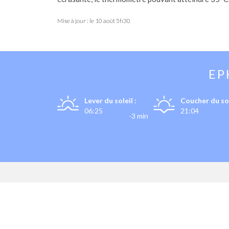
Mise à jour : le
10 août 5h30
EP
Lever du soleil :
Coucher du sol
06:25
21:04
-3 min