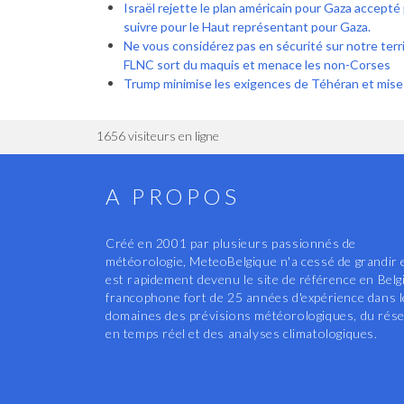
Israël rejette le plan américain pour Gaza accepté 
suivre pour le Haut représentant pour Gaza.
Ne vous considérez pas en sécurité sur notre territ
FLNC sort du maquis et menace les non-Corses
Trump minimise les exigences de Téhéran et mise
1656 visiteurs en ligne
A PROPOS
Créé en 2001 par plusieurs passionnés de
météorologie, MeteoBelgique n'a cessé de grandir 
est rapidement devenu le site de référence en Belg
francophone fort de 25 années d'expérience dans 
domaines des prévisions météorologiques, du rés
en temps réel et des analyses climatologiques.