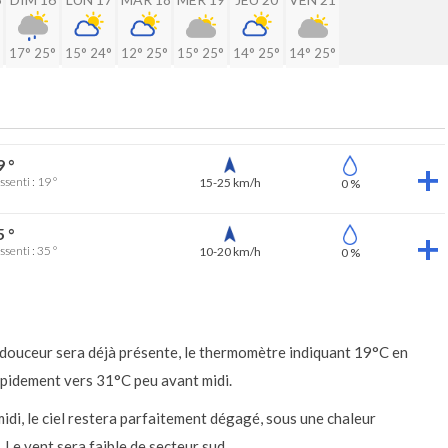
17°
25°
15°
24°
12°
25°
15°
25°
14°
25°
14°
25°
9 °
ssenti : 19 °
15-25 km/h
0 %
5 °
ssenti : 35 °
10-20 km/h
0 %
a douceur sera déjà présente, le thermomètre indiquant 19°C en
rapidement vers 31°C peu avant midi.
idi, le ciel restera parfaitement dégagé, sous une chaleur
Le vent sera faible de secteur sud.