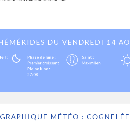
HÉMÉRIDES DU
VENDREDI 14 A
eil :
Phase de lune :
Saint :
Premier croissant
Maximilien
Pleine lune :
27/08
GRAPHIQUE MÉTÉO : COGNELÉE