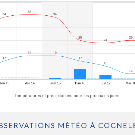
35
35
34
34
34
34
25
25
25
25
24
24
19
19
19
19
17
17
17
17
15
15
12
12
Jeu 13
Ven 14
Sam 15
Dim 16
Lun 17
Mar 1
Températures et précipitations pour les prochains jours.
BSERVATIONS MÉTÉO À COGNEL