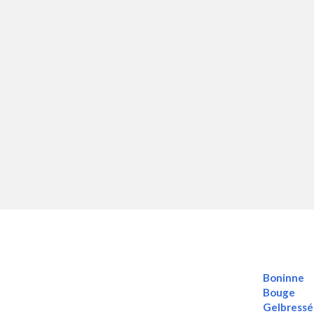
Boninne
Bouge
Gelbress