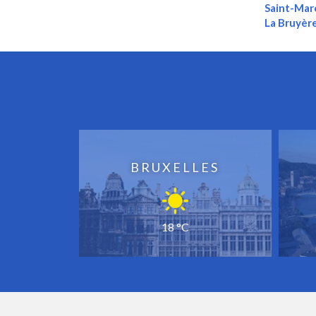
Saint-Mar
La Bruyèr
BRUXELLES
18 °C