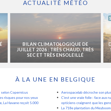
ACTUALITÉ MÉTÉO
É
BILAN CLIMATOLOGIQUE DE
JUILLET 2026 : TRÈS CHAUD, TRÈS
SEC ET TRÈS ENSOLEILLÉ
À LA UNE EN BELGIQUE
t, selon Copernicus
Aerospacelab décroche son plus 
 les risques pour nos yeux
C’est une vraie folie : face aux 
e, La Havane reçoit 5.000
opticiens craignent que les gens
La 718e plantation du Meyboom c