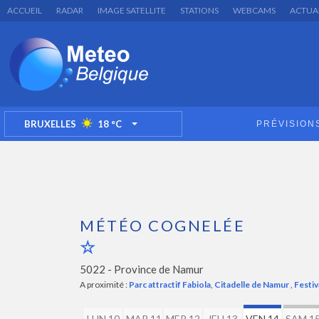
ACCUEIL
RADAR
IMAGE SATELLITE
STATIONS
WEBCAMS
ACTUA
BRUXELLES
18
°C
PRÉVISION
TOGGLE DROPDOWN
MÉTÉO COGNELÉE
5022 -
Province de Namur
A proximité :
Parc attractif Fabiola
,
Citadelle de Namur
,
Festiv
LUN 10
MAR 11
MER 12
JEU 13
VEN 14
SAM 1