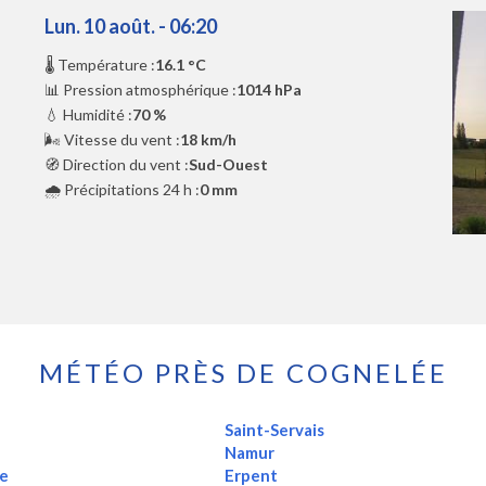
Lun. 10 août. - 06:20
🌡️ Température :
16.1 °C
📊 Pression atmosphérique :
1014 hPa
💧 Humidité :
70 %
🌬️ Vitesse du vent :
18 km/h
🧭 Direction du vent :
Sud-Ouest
🌧️ Précipitations 24 h :
0 mm
MÉTÉO PRÈS DE COGNELÉE
Saint-Servais
Namur
ée
Erpent