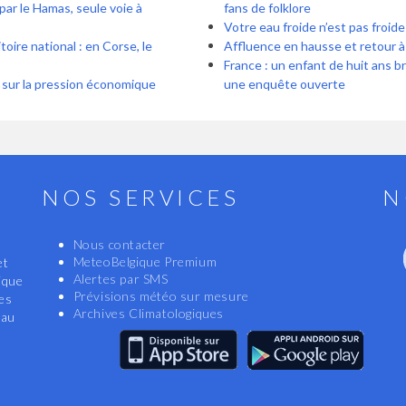
par le Hamas, seule voie à
fans de folklore
Votre eau froide n’est pas froide 
oire national : en Corse, le
Affluence en hausse et retour à l
France : un enfant de huit ans b
 sur la pression économique
une enquête ouverte
NOS SERVICES
N
Nous contacter
MeteoBelgique Premium
et
Alertes par SMS
ique
Prévisions météo sur mesure
les
Archives Climatologiques
eau