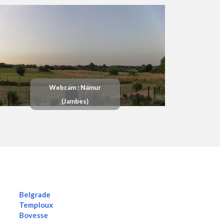
Webcam : Namur
(Jambes)
Belgrade
Temploux
Bovesse