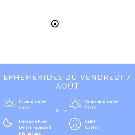
EPHÉMÉRIDES DU
VENDREDI 7
AOÛT
Lever du soleil :
Coucher du soleil :
06:15
21:18
-3 min
Phase de lune :
Saint :
Dernier croissant
Gaétan
Pleine lune :