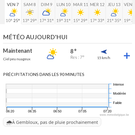
VEN 7
SAM 8
DIM 9
LUN 10
MAR 11
MER 12
JEU 13
VEN 
10°
25°
13°
29°
17°
31°
19°
31°
15°
29°
17°
33°
21°
35°
19°
3
MÉTÉO AUJOURD'HUI
Maintenant
8 °
Res : 7°
15 km/h
Ciel peu nuageux
PRÉCIPITATIONS DANS LES 90 MINUTES
Intense
Modérée
Faible
06:20
06:35
06:50
07:05
07:20
www.meteobelgique.be
🌧️
À Gembloux, pas de pluie prochainement