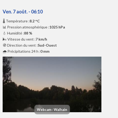
Ven. 7 août. - 06:10
🌡️ Température :
8.2 °C
📊 Pression atmosphérique :
1025 hPa
💧 Humidité :
88 %
🌬️ Vitesse du vent :
7 km/h
🧭 Direction du vent :
Sud-Ouest
🌧️ Précipitations 24 h :
0 mm
Webcam : Walhain