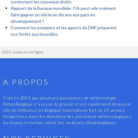
contestent les nouveaux droits
Rapport de la Banque mondiale : l’IA peut-elle vraiment
faire gagner un siècle en dix ans aux pays en
développement ?
Comment les pompiers et les agents du DNF préparent
nos forêts aux incendies
1655 visiteurs en ligne
A PROPOS
Créé en 2001 par plusieurs passionnés de météorologie,
MeteoBelgique n'a cessé de grandir et est rapidement devenu le
site de référence en Belgique francophone fort de 25 années
d'expérience dans les domaines des prévisions météorologiques,
du réseau en temps réel et des analyses climatologiques.