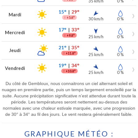
35 km/h
0 %
15°
|
29°
Mardi
↑
+5.8°
30 km/h
0 %
17°
|
33°
Mercredi
↑
+9.8°
25 km/h
0 %
21°
|
35°
Jeudi
↑
+11.8°
25 km/h
0 %
19°
|
34°
Vendredi
↑
+10.8°
25 km/h
0 %
Du côté de Gembloux, nous connaitrons un ciel alternant soleil et
nuages en première partie, puis un temps largement ensoleillé par la
suite. Aucune précipitation significative n’est attendue durant toute la
période. Les températures seront nettement au-dessus des
normales avec une chaleur estivale marquée, avec une progression
de 30° à 34° au fil des jours. Le vent restera généralement faible.
GRAPHIQUE MÉTÉO :