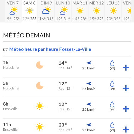
VEN 7
SAM 8
DIM 9
LUN 10
MAR 11
MER 12
JEU 13
VEN 
9°
25°
12°
28°
16°
31°
19°
31°
14°
28°
15°
32°
20°
35°
19°
3
MÉTÉO DEMAIN
👉
Météo heure par heure Fosses-La-Ville
2h
14 °
Nuit claire
Res : 14 °
25 km/h
0 %
5h
12 °
Nuit claire
Res : 12 °
25 km/h
0 %
8h
12 °
Ensoleillé
Res : 12 °
25 km/h
0 %
11h
23 °
Ensoleillé
Res : 25 °
25 km/h
0 %