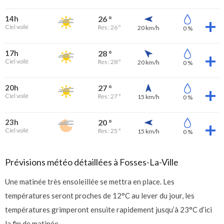
14h
26 °
Ciel voilé
Res : 26 °
20 km/h
0 %
17h
28 °
Ciel voilé
Res : 28 °
20 km/h
0 %
20h
27 °
Ciel voilé
Res : 27 °
15 km/h
0 %
23h
20 °
Ciel voilé
Res : 25 °
15 km/h
0 %
Prévisions météo détaillées à Fosses-La-Ville
Une matinée très ensoleillée se mettra en place. Les
températures seront proches de 12°C au lever du jour, les
températures grimperont ensuite rapidement jusqu’à 23°C d’ici
la fin de matinée.