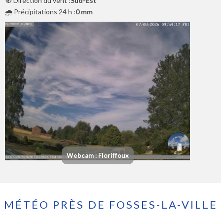
🧭 Direction du vent :
Sud-Est
🌧️ Précipitations 24 h :
0 mm
Webcam : Floriffoux
MÉTÉO PRÈS DE FOSSES-LA-VILLE