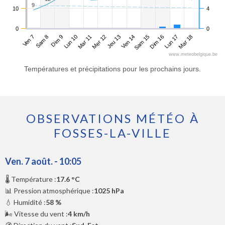
9
9
10
4
0
0
Ven 7
Lun 10
Jeu 13
Dim 16
Dim 9
Mer 12
Sam 15
Mar 18
Sam 8
Mar 11
Ven 14
Lun 17
www.meteobelgique.be
Températures et précipitations pour les prochains jours.
OBSERVATIONS MÉTÉO À
FOSSES-LA-VILLE
Ven. 7 août. - 10:05
🌡️ Température :
17.6 °C
📊 Pression atmosphérique :
1025 hPa
💧 Humidité :
58 %
🌬️ Vitesse du vent :
4 km/h