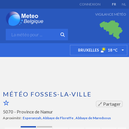
CONNEXION
FR
NL
VIGILANCE MÉTÉO
BRUXELLES
18
°C
TO
MÉTÉO FOSSES-LA-VILLE
🔗 Partager
5070 -
Province de Namur
A proximité :
Esperanzah
,
Abbaye de Floreffe
,
Abbaye de Maredsous