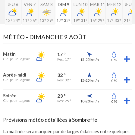
JEU 6
VEN 7
SAM 8
DIM 9
LUN 10
MAR 11
MER 12
JEU 
13°
24°
11°
25°
13°
29°
17°
32°
19°
31°
15°
29°
17°
33°
21°
3
MÉTÉO -
DIMANCHE 9 AOÛT
Matin
17 °
Ciel peu nuageux
Res : 17 °
15-25 km/h
0 %
Après-midi
32 °
Ciel peu nuageux
Res : 32 °
15-25 km/h
0 %
Soirée
23 °
Ciel peu nuageux
Res : 25 °
10-20 km/h
0 %
Prévisions météo détaillées à Sombreffe
La matinée sera marquée par de larges éclaircies entre quelques