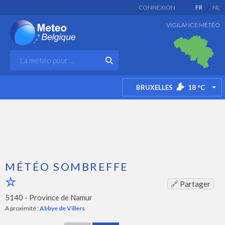
CONNEXION
FR
NL
VIGILANCE MÉTÉO
BRUXELLES
18
°C
TO
MÉTÉO SOMBREFFE
🔗 Partager
5140 -
Province de Namur
A proximité :
Abbye de Villers