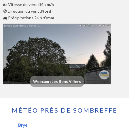
🌬️ Vitesse du vent :
14 km/h
🧭 Direction du vent :
Nord
🌧️ Précipitations 24 h :
0 mm
Webcam : Les Bons Villers
MÉTÉO PRÈS DE SOMBREFFE
Brye