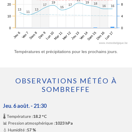
21
21
19
19
19
19
18
18
20
8
17
17
17
17
16
16
16
16
15
15
13
13
13
13
11
11
10
4
0
0
Jeu 6
Dim 9
Mer 12
Sam 15
Sam 8
Mar 11
Ven 14
Lun 17
Ven 7
Lun 10
Jeu 13
Dim 16
www.meteobelgique.be
Températures et précipitations pour les prochains jours.
OBSERVATIONS MÉTÉO À
SOMBREFFE
Jeu. 6 août. - 21:30
🌡️ Température :
18.2 °C
📊 Pression atmosphérique :
1023 hPa
💧 Humidité :
57 %