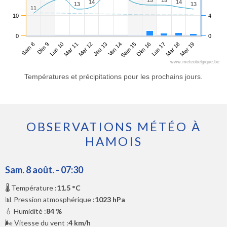
15
15
15
15
14
14
14
14
13
13
13
13
11
11
10
4
0
0
Sam 8
Mar 11
Ven 14
Lun 17
Lun 10
Jeu 13
Dim 16
Mer 19
Dim 9
Mer 12
Sam 15
Mar 18
www.meteobelgique.be
Températures et précipitations pour les prochains jours.
OBSERVATIONS MÉTÉO À
HAMOIS
Sam. 8 août. - 07:30
🌡️ Température :
11.5 °C
📊 Pression atmosphérique :
1023 hPa
💧 Humidité :
84 %
🌬️ Vitesse du vent :
4 km/h