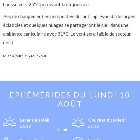
hausse vers 25°C peu avant la mi-journée.
Peu de changement en perspective durant l'après-midi, de larges
éclaircies et quelques nuages se partageront le ciel, dans une
ambiance caniculaire avec 31°C. Le vent sera faible de secteur
nord.
Mise à jour : le
8 août 7h30
EPHÉMÉRIDES DU
LUNDI 10
AOÛT
Lever du soleil :
Coucher du soleil :
06:19
21:10
-3 min