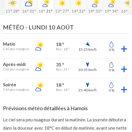
11°
28°
16°
31°
18°
31°
13°
27°
14°
32°
19°
35°
19°
34°
16°
2
MÉTÉO -
LUNDI 10 AOÛT
Matin
18 °
Ciel peu nuageux
Res : 18 °
15-25 km/h
0 %
Après-midi
31 °
Ciel peu nuageux
Res : 31 °
20-35 km/h
0 %
Soirée
18 °
Ciel peu nuageux
Res : 18 °
25-40 km/h
0 %
Prévisions météo détaillées à Hamois
Le ciel sera peu nuageux durant la matinée. La journée débutera
dans la douceur avec 18°C en début de matinée, avant une nette