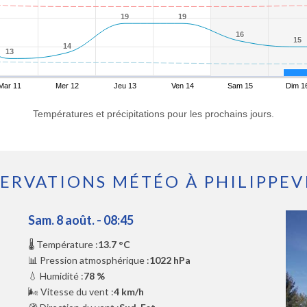
19
19
19
19
16
16
15
15
14
14
13
13
Mar 11
Mer 12
Jeu 13
Ven 14
Sam 15
Dim 1
Températures et précipitations pour les prochains jours.
ERVATIONS MÉTÉO À PHILIPPEV
Sam. 8 août. - 08:45
🌡️ Température :
13.7 °C
📊 Pression atmosphérique :
1022 hPa
💧 Humidité :
78 %
🌬️ Vitesse du vent :
4 km/h