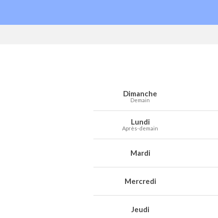
Prévisions météo à Philippeville pour l
Jour
Météo
Températures
Vent
Préc
Dimanche
Demain
Lundi
Après-demain
Mardi
Mercredi
Jeudi