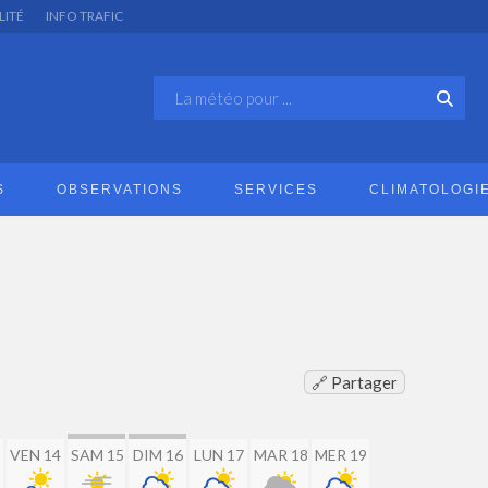
LITÉ
INFO TRAFIC
S
OBSERVATIONS
SERVICES
CLIMATOLOGI
🔗 Partager
VEN 14
SAM 15
DIM 16
LUN 17
MAR 18
MER 19