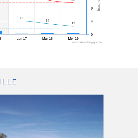
8
15
15
14
14
4
13
13
0
6
Lun 17
Mar 18
Mer 19
www.meteobelgique.be
ILLE