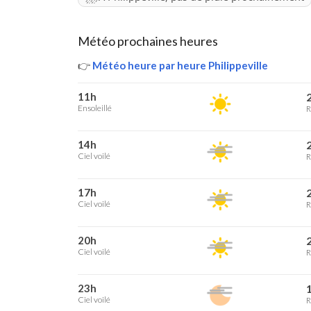
Météo prochaines heures
👉
Météo heure par heure Philippeville
11h
2
Ensoleillé
R
14h
2
Ciel voilé
R
17h
2
Ciel voilé
R
20h
2
Ciel voilé
R
23h
1
Ciel voilé
R