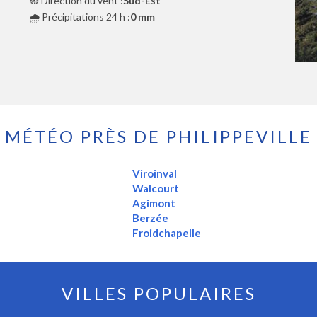
🧭 Direction du vent :
Sud-Est
🌧️ Précipitations 24 h :
0 mm
MÉTÉO PRÈS DE PHILIPPEVILLE
Viroinval
Walcourt
Agimont
Berzée
Froidchapelle
VILLES POPULAIRES