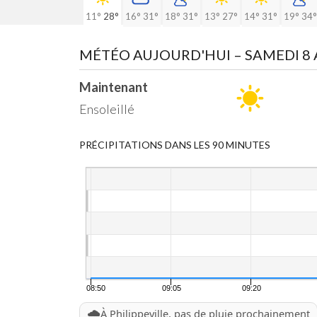
11°
28°
16°
31°
18°
31°
13°
27°
14°
31°
19°
34°
MÉTÉO AUJOURD'HUI
– SAMEDI 8
Maintenant
Ensoleillé
PRÉCIPITATIONS DANS LES 90 MINUTES
08:50
09:05
09:20
🌧️
À Philippeville, pas de pluie prochainement