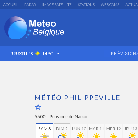
ACCUEIL
RADAR
IMAGE SATELLITE
STATIONS
WEBCAMS
ACTUA
BRUXELLES
14
°C
PRÉVISION
TOGGLE DROPDOWN
MÉTÉO PHILIPPEVILLE
5600 -
Province de Namur
SAM 8
DIM 9
LUN 10
MAR 11
MER 12
JEU 13