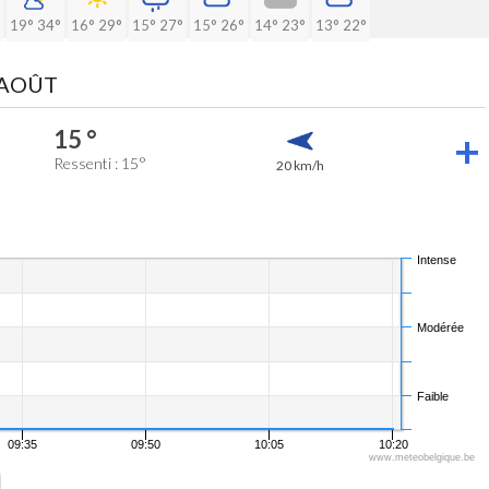
19°
34°
16°
29°
15°
27°
15°
26°
14°
23°
13°
22°
 AOÛT
15 °
Ressenti : 15°
20 km/h
Intense
Modérée
Faible
09:35
09:50
10:05
10:20
www.meteobelgique.be