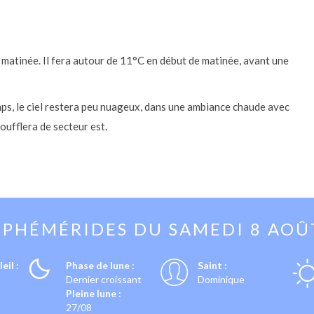
 matinée. Il fera autour de 11°C en début de matinée, avant une
ps, le ciel restera peu nuageux, dans une ambiance chaude avec
soufflera de secteur est.
EPHÉMÉRIDES DU
SAMEDI 8 AOÛ
eil :
Phase de lune :
Saint :
Dernier croissant
Dominique
Pleine lune :
27/08