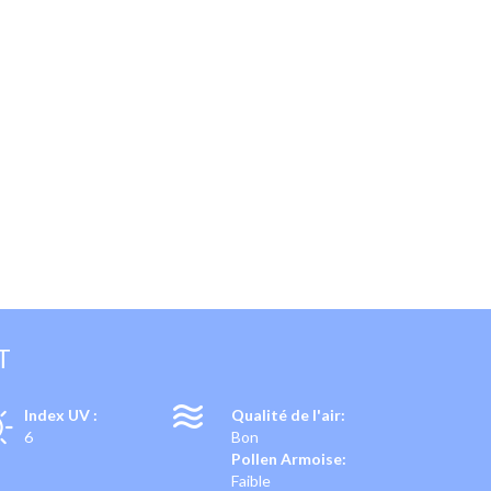
T
Index UV :
Qualité de l'air:
6
Bon
Pollen Armoise:
Faible