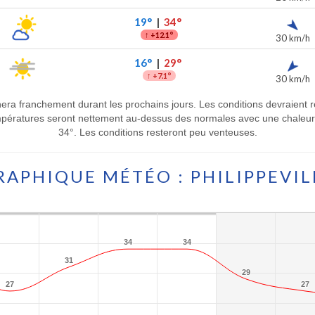
19°
|
34°
↑
+12.1°
30 km/h
16°
|
29°
↑
+7.1°
30 km/h
minera franchement durant les prochains jours. Les conditions devraien
mpératures seront nettement au-dessus des normales avec une chaleur 
34°. Les conditions resteront peu venteuses.
RAPHIQUE MÉTÉO : PHILIPPEVIL
34
34
34
34
31
31
29
29
27
27
27
27