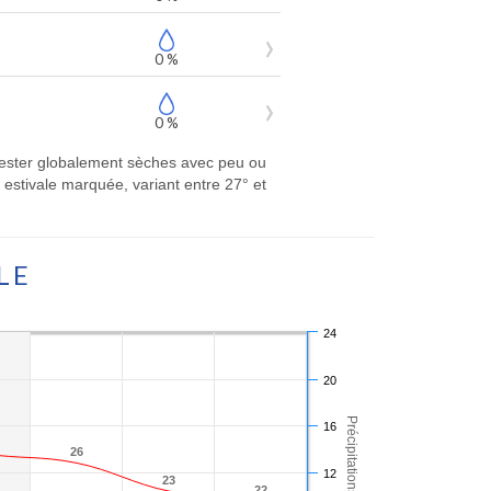
0 %
0 %
t rester globalement sèches avec peu ou
estivale marquée, variant entre 27° et
LE
24
20
Précipitations (mm)
16
26
26
12
23
23
22
22