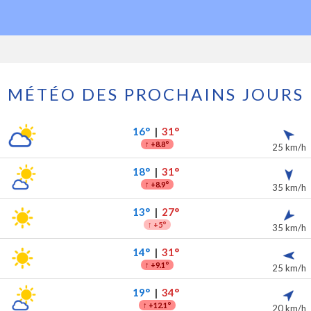
MÉTÉO DES PROCHAINS JOURS
es 7 prochains jours
ipitations
16°
|
31°
↑
+8.8°
25 km/h
18°
|
31°
↑
+8.9°
35 km/h
13°
|
27°
↑
+5°
35 km/h
14°
|
31°
↑
+9.1°
25 km/h
19°
|
34°
↑
+12.1°
20 km/h