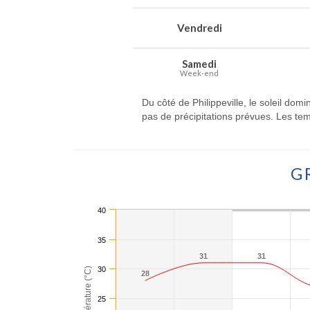
Vendredi
Samedi
Week-end
Du côté de Philippeville, le soleil do
pas de précipitations prévues. Les te
G
40
35
31
31
31
31
30
Température (°C)
28
28
25