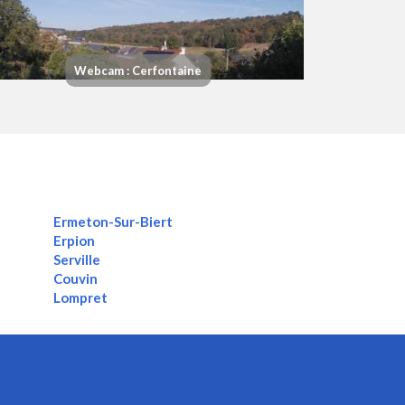
Webcam : Cerfontaine
Ermeton-Sur-Biert
Erpion
Serville
Couvin
Lompret