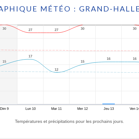
APHIQUE MÉTÉO : GRAND-HALL
30
30
30
30
30
30
27
27
27
27
17
17
16
16
16
16
15
15
15
15
12
12
Dim 9
Lun 10
Mar 11
Mer 12
Jeu 13
Ven 1
Températures et précipitations pour les prochains jours.