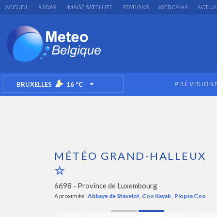
ACCUEIL
RADAR
IMAGE SATELLITE
STATIONS
WEBCAMS
ACTUA
BRUXELLES
16
°C
PRÉVISION
TOGGLE DROPDOWN
MÉTÉO GRAND-HALLEUX
6698 -
Province de Luxembourg
A proximité :
Abbaye de Stavelot
,
Coo Kayak
,
Plopsa Coo