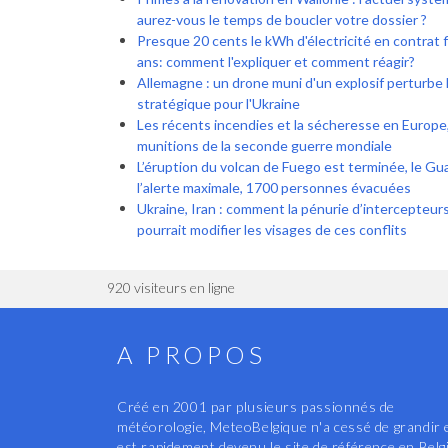
aurez-vous le temps de boucler votre dossier ?
Presque 20 cents le kWh d'électricité en contrat 
ans: comment l'expliquer et comment réagir?
Allemagne : un drone muni d'un explosif perturbe l
stratégique pour l'Ukraine
Les récents incendies et la sécheresse en Europe
munitions de la seconde guerre mondiale
L’éruption du volcan de Fuego est terminée, le G
l’alerte maximale, 1700 personnes évacuées
Ukraine, Iran : comment la pénurie d’intercepteur
pourrait modifier les visages de ces conflits
920 visiteurs en ligne
A PROPOS
Créé en 2001 par plusieurs passionnés de
météorologie, MeteoBelgique n'a cessé de grandir 
est rapidement devenu le site de référence en Belg