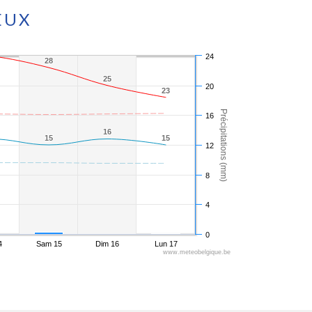
EUX
24
28
28
25
25
20
23
23
Précipitations (mm)
16
16
16
15
15
15
15
12
8
4
0
4
Sam 15
Dim 16
Lun 17
www.meteobelgique.be