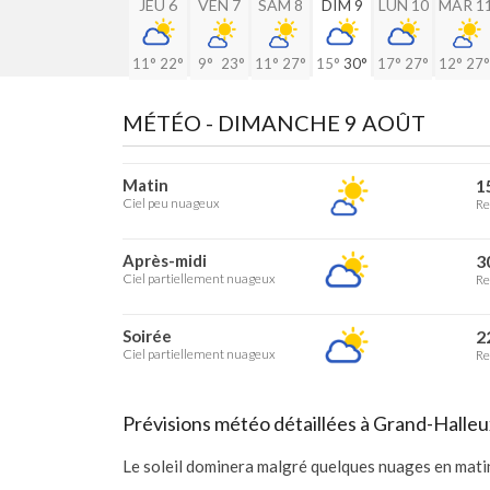
JEU 6
VEN 7
SAM 8
DIM 9
LUN 10
MAR 1
11°
22°
9°
23°
11°
27°
15°
30°
17°
27°
12°
27°
MÉTÉO -
DIMANCHE 9 AOÛT
Matin
1
Ciel peu nuageux
Re
Après-midi
3
Ciel partiellement nuageux
Re
Soirée
2
Ciel partiellement nuageux
Re
Prévisions météo détaillées à Grand-Halleu
Le soleil dominera malgré quelques nuages en mati