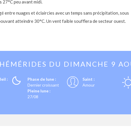
rs 27°C peu avant midi.
agé entre nuages et éclaircies avec un temps sans précipitation, sous
 pouvant atteindre 30°C. Un vent faible soufflera de secteur ouest.
PHÉMÉRIDES DU
DIMANCHE 9 A
eil :
Phase de lune :
Saint :
Dernier croissant
Amour
Pleine lune :
27/08