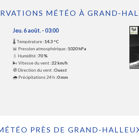
RVATIONS MÉTÉO À GRAND-HA
Jeu. 6 août. - 03:00
🌡️ Température :
14.3 °C
📊 Pression atmosphérique :
1020 hPa
💧 Humidité :
70 %
🌬️ Vitesse du vent :
22 km/h
🧭 Direction du vent :
Ouest
🌧️ Précipitations 24 h :
0 mm
MÉTÉO PRÈS DE GRAND-HALLEU