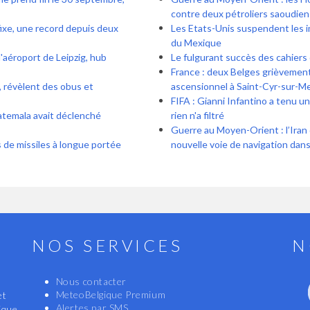
contre deux pétroliers saoudien
fixe, une record depuis deux
Les Etats-Unis suspendent les i
du Mexique
'aéroport de Leipzig, hub
Le fulgurant succès des cahiers
France : deux Belges grièvement
, révèlent des obus et
ascensionnel à Saint-Cyr-sur-Me
FIFA : Gianni Infantino a tenu u
uatemala avait déclenché
rien n'a filtré
Guerre au Moyen-Orient : l’Iran
s de missiles à longue portée
nouvelle voie de navigation dans
NOS SERVICES
N
Nous contacter
MeteoBelgique Premium
et
Alertes par SMS
ique