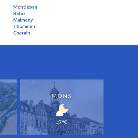
Montleban
Beho
Malmedy
Thommen
Cherain
MONS
15 °C