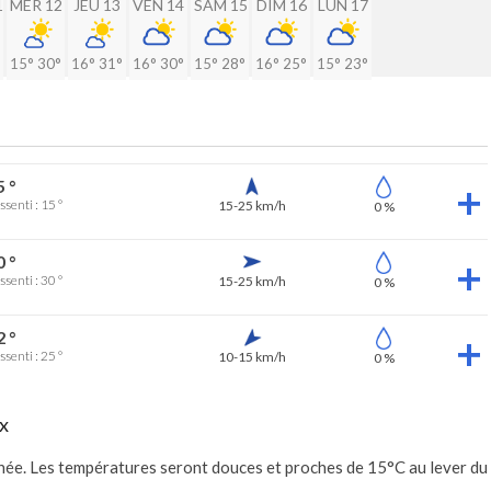
1
MER 12
JEU 13
VEN 14
SAM 15
DIM 16
LUN 17
15°
30°
16°
31°
16°
30°
15°
28°
16°
25°
15°
23°
5 °
ssenti : 15 °
15-25 km/h
0 %
0 °
ssenti : 30 °
15-25 km/h
0 %
2 °
ssenti : 25 °
10-15 km/h
0 %
x
née. Les températures seront douces et proches de 15°C au lever du