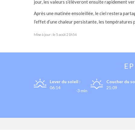
jour, les valeurs s’élèveront ensuite rapidement ve
Après une matinée ensoleillée, le ciel restera part
l’effet d’une chaleur persistante, les températures
Mise à jour : le
5 août 21h54
E
Lever du soleil :
Coucher du sol
06:14
21:09
-3 min