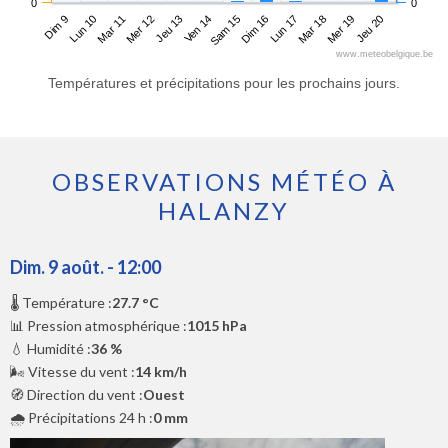
0
0
Dim 9
Mer 12
Sam 15
Mar 18
Mar 11
Ven 14
Lun 17
Jeu 20
Lun 10
Jeu 13
Dim 16
Mer 19
www.meteobelgique.be
Températures et précipitations pour les prochains jours.
OBSERVATIONS MÉTÉO À
HALANZY
Dim. 9 août. - 12:00
🌡️ Température :
27.7 °C
📊 Pression atmosphérique :
1015 hPa
💧 Humidité :
36 %
🌬️ Vitesse du vent :
14 km/h
🧭 Direction du vent :
Ouest
🌧️ Précipitations 24 h :
0 mm