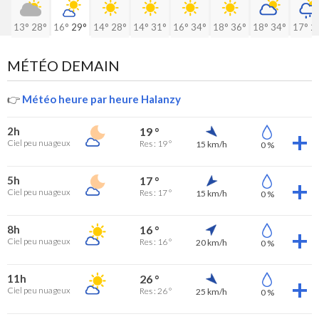
13°
28°
16°
29°
14°
28°
14°
31°
16°
34°
18°
36°
18°
34°
17°
2
MÉTÉO DEMAIN
👉
Météo heure par heure Halanzy
2h
19 °
Ciel peu nuageux
Res : 19 °
15 km/h
0 %
5h
17 °
Ciel peu nuageux
Res : 17 °
15 km/h
0 %
8h
16 °
Ciel peu nuageux
Res : 16 °
20 km/h
0 %
11h
26 °
Ciel peu nuageux
Res : 26 °
25 km/h
0 %