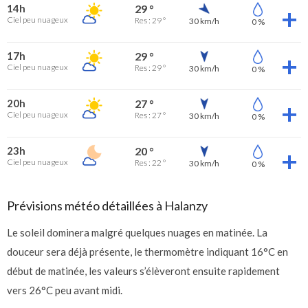
14h
29 °
Ciel peu nuageux
Res : 29 °
30 km/h
0 %
17h
29 °
Ciel peu nuageux
Res : 29 °
30 km/h
0 %
20h
27 °
Ciel peu nuageux
Res : 27 °
30 km/h
0 %
23h
20 °
Ciel peu nuageux
Res : 22 °
30 km/h
0 %
Prévisions météo détaillées à Halanzy
Le soleil dominera malgré quelques nuages en matinée. La
douceur sera déjà présente, le thermomètre indiquant 16°C en
début de matinée, les valeurs s’élèveront ensuite rapidement
vers 26°C peu avant midi.