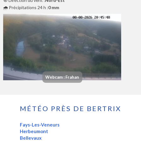
🧭 Direction du vent :
Nord-Est
🌧️ Précipitations 24 h :
0 mm
Webcam : Frahan
MÉTÉO PRÈS DE BERTRIX
Fays-Les-Veneurs
Herbeumont
Bellevaux