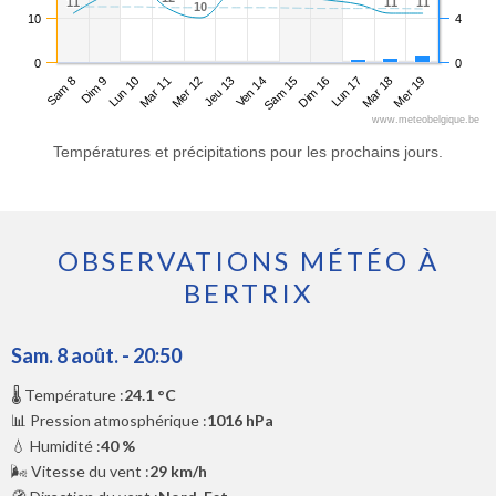
11
11
11
11
11
11
10
10
10
4
0
0
Sam 8
Mar 11
Ven 14
Lun 17
Lun 10
Jeu 13
Dim 16
Mer 19
Dim 9
Mer 12
Sam 15
Mar 18
www.meteobelgique.be
Températures et précipitations pour les prochains jours.
OBSERVATIONS MÉTÉO À
BERTRIX
Sam. 8 août. - 20:50
🌡️ Température :
24.1 °C
📊 Pression atmosphérique :
1016 hPa
💧 Humidité :
40 %
🌬️ Vitesse du vent :
29 km/h