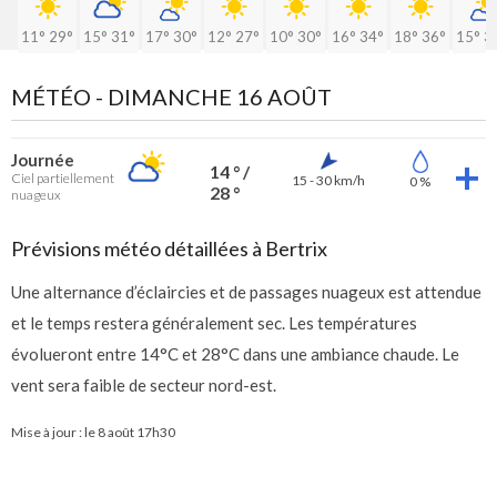
11°
29°
15°
31°
17°
30°
12°
27°
10°
30°
16°
34°
18°
36°
15°
3
MÉTÉO -
DIMANCHE 16 AOÛT
Journée
14 ° /
Ciel partiellement
15 - 30 km/h
0 %
28 °
nuageux
Prévisions météo détaillées à Bertrix
Une alternance d’éclaircies et de passages nuageux est attendue
et le temps restera généralement sec. Les températures
évolueront entre 14°C et 28°C dans une ambiance chaude. Le
vent sera faible de secteur nord-est.
Mise à jour : le
8 août 17h30