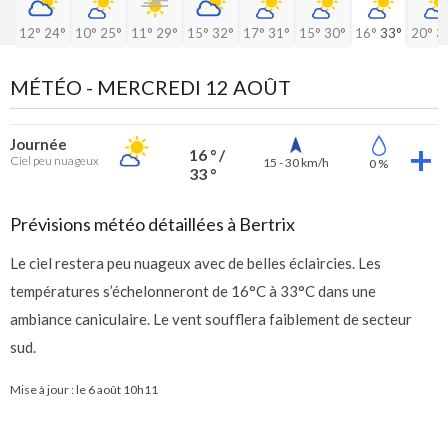
12°
24°
10°
25°
11°
29°
15°
32°
17°
31°
15°
30°
16°
33°
20°
3
MÉTÉO -
MERCREDI 12 AOÛT
Journée
16 ° /
Ciel peu nuageux
15 - 30 km/h
0 %
33 °
Prévisions météo détaillées à Bertrix
Le ciel restera peu nuageux avec de belles éclaircies. Les
températures s’échelonneront de 16°C à 33°C dans une
ambiance caniculaire. Le vent soufflera faiblement de secteur
sud.
Mise à jour : le
6 août 10h11