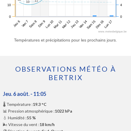
11
11
10
10
10
4
0
0
Jeu 6
Dim 9
Mer 12
Sam 15
Sam 8
Mar 11
Ven 14
Lun 17
Ven 7
Lun 10
Jeu 13
Dim 16
www.meteobelgique.be
Températures et précipitations pour les prochains jours.
OBSERVATIONS MÉTÉO À
BERTRIX
Jeu. 6 août. - 11:05
🌡️ Température :
19.3 °C
📊 Pression atmosphérique :
1022 hPa
💧 Humidité :
55 %
🌬️ Vitesse du vent :
18 km/h