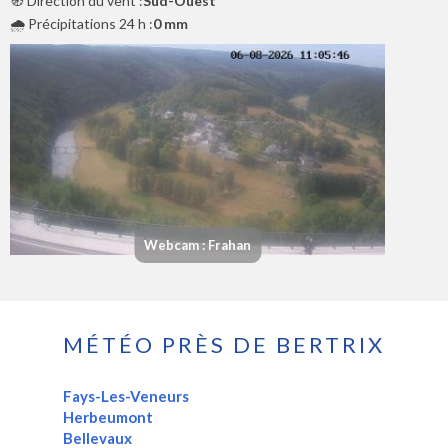
🧭 Direction du vent :
Sud-Ouest
🌧️ Précipitations 24 h :
0 mm
Webcam : Frahan
MÉTÉO PRÈS DE BERTRIX
Fays-Les-Veneurs
Herbeumont
Bellevaux