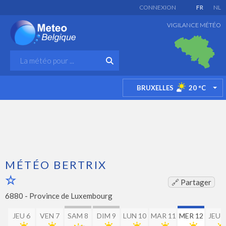
CONNEXION
FR
NL
VIGILANCE MÉTÉO
BRUXELLES
20
°C
TO
MÉTÉO BERTRIX
🔗 Partager
6880 -
Province de Luxembourg
JEU 6
VEN 7
SAM 8
DIM 9
LUN 10
MAR 11
MER 12
JEU 