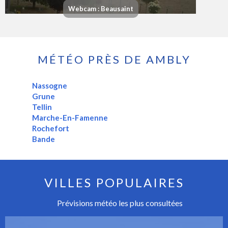
Webcam : Beausaint
MÉTÉO PRÈS DE AMBLY
Nassogne
Grune
Tellin
Marche-En-Famenne
Rochefort
Bande
VILLES POPULAIRES
Prévisions météo les plus consultées