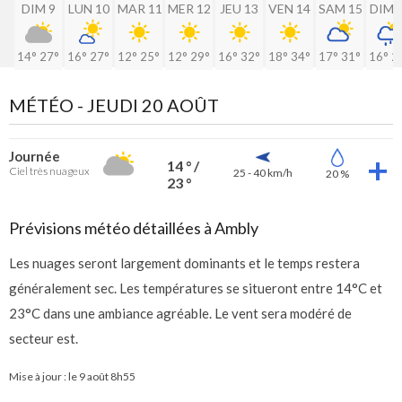
DIM 9
LUN 10
MAR 11
MER 12
JEU 13
VEN 14
SAM 15
DIM 
14°
27°
16°
27°
12°
25°
12°
29°
16°
32°
18°
34°
17°
31°
16°
2
MÉTÉO -
JEUDI 20 AOÛT
Journée
14 ° /
Ciel très nuageux
25 - 40 km/h
20 %
23 °
Prévisions météo détaillées à Ambly
Les nuages seront largement dominants et le temps restera
généralement sec. Les températures se situeront entre 14°C et
23°C dans une ambiance agréable. Le vent sera modéré de
secteur est.
Mise à jour : le
9 août 8h55