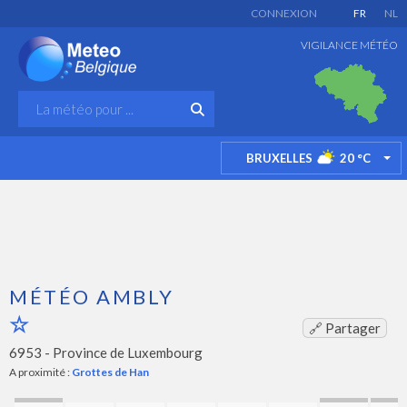
CONNEXION
FR
NL
VIGILANCE MÉTÉO
BRUXELLES
20
°C
TO
MÉTÉO AMBLY
🔗 Partager
6953 -
Province de Luxembourg
A proximité :
Grottes de Han