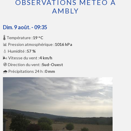
OBSERVATIONS MÉTÉO À
AMBLY
Dim. 9 août. - 09:35
🌡️ Température :
19 °C
📊 Pression atmosphérique :
1016 hPa
💧 Humidité :
57 %
🌬️ Vitesse du vent :
4 km/h
🧭 Direction du vent :
Sud-Ouest
🌧️ Précipitations 24 h :
0 mm