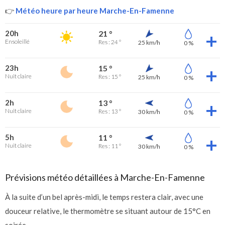
👉
Météo heure par heure Marche-En-Famenne
20h
21 °
Ensoleillé
Res : 24 °
25 km/h
0 %
23h
15 °
Nuit claire
Res : 15 °
25 km/h
0 %
2h
13 °
Nuit claire
Res : 13 °
30 km/h
0 %
5h
11 °
Nuit claire
Res : 11 °
30 km/h
0 %
Prévisions météo détaillées à Marche-En-Famenne
À la suite d’un bel après-midi, le temps restera clair, avec une
douceur relative, le thermomètre se situant autour de 15°C en