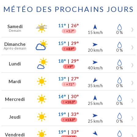
MÉTÉO DES PROCHAINS JOURS
Prévisions météo à Marche-En-Famenne pour les 7 prochains jours
Jour
Météo
Températures
Vent
Précipitations
11°
|
26°
Samedi
Demain
↑
+5.7°
15 km/h
0 %
15°
|
29°
Dimanche
Après-demain
↑
+8.9°
20 km/h
0 %
18°
|
29°
Lundi
↑
+9°
40 km/h
0 %
13°
|
27°
Mardi
↑
+7.1°
35 km/h
0 %
14°
|
30°
Mercredi
↑
+10.3°
25 km/h
0 %
19°
|
33°
Jeudi
↑
+13.3°
25 km/h
0 %
19°
|
33°
Vendredi