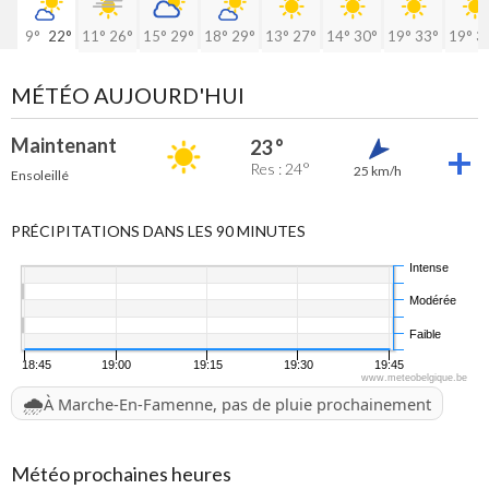
9°
22°
11°
26°
15°
29°
18°
29°
13°
27°
14°
30°
19°
33°
19°
3
MÉTÉO AUJOURD'HUI
Maintenant
23 °
Res : 24°
25 km/h
Ensoleillé
PRÉCIPITATIONS DANS LES 90 MINUTES
Intense
Modérée
Faible
18:45
19:00
19:15
19:30
19:45
www.meteobelgique.be
🌧️
À Marche-En-Famenne, pas de pluie prochainement
Météo prochaines heures