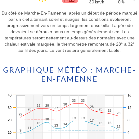
↑
+13.2°
30 km/h
0 %
Du côté de Marche-En-Famenne, après un début de période marqué
par un ciel alternant soleil et nuages, les conditions évolueront
progressivement vers un temps largement ensoleillé. La période
devraient se dérouler sous un temps généralement sec. Les
températures seront nettement au-dessus des normales avec une
chaleur estivale marquée, le thermomètre remontera de 28° à 32°
au fil des jours. Le vent restera généralement faible.
GRAPHIQUE MÉTÉO : MARCHE-
EN-FAMENNE
40
16
33
33
33
33
30
30
29
29
29
29
28
28
30
12
27
27
26
26
26
26
25
25
23
23
22
22
19
19
19
19
18
18
20
8
17
17
15
15
15
15
15
15
14
14
13
13
12
12
11
11
9
9
10
4