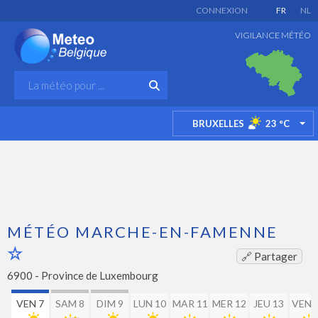
CONNEXION
FR
NL
VIGILANCE MÉTÉO
BRUXELLES
23
°C
TO
MÉTÉO MARCHE-EN-FAMENNE
🔗 Partager
6900 -
Province de Luxembourg
VEN 7
SAM 8
DIM 9
LUN 10
MAR 11
MER 12
JEU 13
VEN 