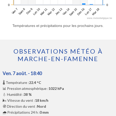
0
0
Ven 7
Lun 10
Jeu 13
Dim 16
Dim 9
Mer 12
Sam 15
Mar 18
Sam 8
Mar 11
Ven 14
Lun 17
www.meteobelgique.be
Températures et précipitations pour les prochains jours.
OBSERVATIONS MÉTÉO À
MARCHE-EN-FAMENNE
Ven. 7 août. - 18:40
🌡️ Température :
22.4 °C
📊 Pression atmosphérique :
1022 hPa
💧 Humidité :
38 %
🌬️ Vitesse du vent :
18 km/h
🧭 Direction du vent :
Nord
🌧️ Précipitations 24 h :
0 mm