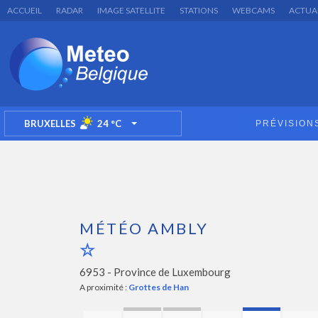
ACCUEIL
RADAR
IMAGE SATELLITE
STATIONS
WEBCAMS
ACTUA
BRUXELLES
24
°C
PRÉVISION
TOGGLE DROPDOWN
MÉTÉO AMBLY
6953 -
Province de Luxembourg
A proximité :
Grottes de Han