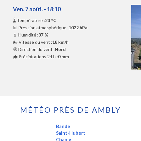
Ven. 7 août. - 18:10
🌡️ Température :
23 °C
📊 Pression atmosphérique :
1022 hPa
💧 Humidité :
37 %
🌬️ Vitesse du vent :
18 km/h
🧭 Direction du vent :
Nord
🌧️ Précipitations 24 h :
0 mm
MÉTÉO PRÈS DE AMBLY
Bande
Saint-Hubert
Chanly