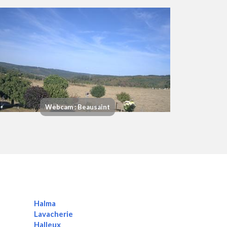
Webcam : Beausaint
Halma
Lavacherie
Halleux