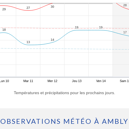
28
28
30
30
27
27
29
29
19
19
19
19
18
18
17
17
14
14
13
13
Lun 10
Mar 11
Mer 12
Jeu 13
Ven 14
Sam 1
Températures et précipitations pour les prochains jours.
OBSERVATIONS MÉTÉO À AMBLY