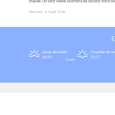
chaude. Un vent faible soufflera de secteur nord-es
Mise à jour : le
7 août 17h30
Lever du soleil :
Coucher du sol
06:20
21:07
-3 min