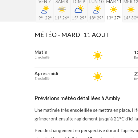
VEN 7
SAM 8
DIM 9
LUN 10
MAR 11
MER 1
9°
22°
11°
26°
15°
29°
18°
29°
13°
27°
14°
30°
MÉTÉO -
MARDI 11 AOÛT
Matin
1
Ensoleillé
Re
Après-midi
2
Ensoleillé
Re
Prévisions météo détaillées à Ambly
Une matinée très ensoleillée se mettra en place. Il
grimperont ensuite rapidement jusqu’à 21°C d’ici la
Peu de changement en perspective durant l'après-m