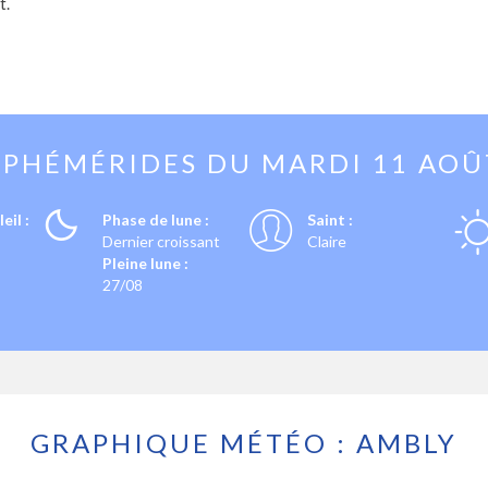
t.
EPHÉMÉRIDES DU
MARDI 11 AOÛ
eil :
Phase de lune :
Saint :
Dernier croissant
Claire
Pleine lune :
27/08
GRAPHIQUE MÉTÉO : AMBLY