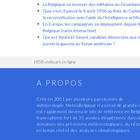
La Belgique va envoyer des militaires au Groenlan
Que s’est-il passé le 8 août 1956 au Bois du Cazier 
la reconstitution avec l’aide de l’intelligence artific
En Europe, les campagnes se dépeuplent depuis l
Belgique (carte interactive)
Qui est Abdul El-Sayed, candidat démocrate aux 
porter la gauche au Sénat américain ?
1858 visiteurs en ligne
A PROPOS
Créé en 2001 par plusieurs passionnés de
météorologie, MeteoBelgique n'a cessé de grandir 
est rapidement devenu le site de référence en Belg
francophone fort de 25 années d'expérience dans 
domaines des prévisions météorologiques, du rés
en temps réel et des analyses climatologiques.