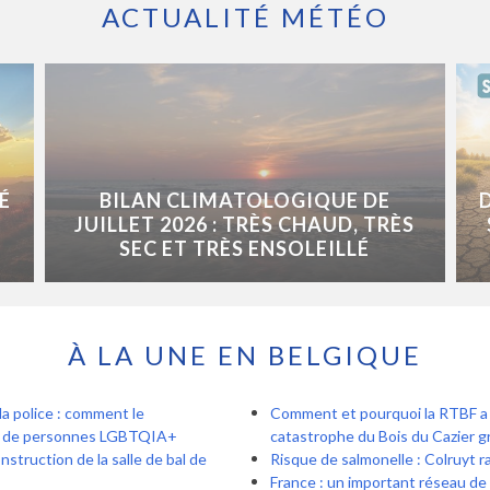
ACTUALITÉ MÉTÉO
É
BILAN CLIMATOLOGIQUE DE
JUILLET 2026 : TRÈS CHAUD, TRÈS
SEC ET TRÈS ENSOLEILLÉ
À LA UNE EN BELGIQUE
la police : comment le
Comment et pourquoi la RTBF a r
tes de personnes LGBTQIA+
catastrophe du Bois du Cazier gr
nstruction de la salle de bal de
Risque de salmonelle : Colruyt ra
France : un important réseau de 