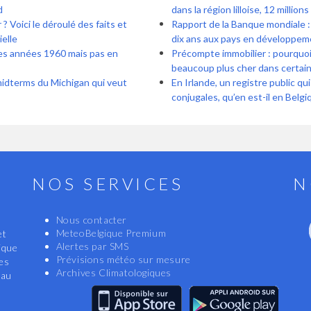
d
dans la région lilloise, 12 million
? Voici le déroulé des faits et
Rapport de la Banque mondiale : 
ielle
dix ans aux pays en développem
es années 1960 mais pas en
Précompte immobilier : pourquoi 
beaucoup plus cher dans certa
midterms du Michigan qui veut
En Irlande, un registre public qu
conjugales, qu’en est-il en Belgi
NOS SERVICES
N
Nous contacter
MeteoBelgique Premium
et
Alertes par SMS
ique
Prévisions météo sur mesure
les
Archives Climatologiques
eau