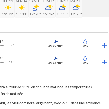
2
JEU 13
VEN 14
SAM 15
DIM 16
LUN 17
MAR 18
19°
33°
19°
33°
17°
28°
15°
26°
15°
25°
12°
23°
3 °
ssenti : 12 °
20-30 km/h
0 %
7 °
ssenti : 27 °
20-35 km/h
0 %
 fera autour de 13°C en début de matinée, les températures
 fin de matinée.
idi, le soleil dominera largement, avec 27°C dans une ambiance