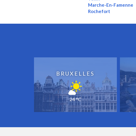
Marche-En-Famenne
Rochefort
BRUXELLES
24 °C