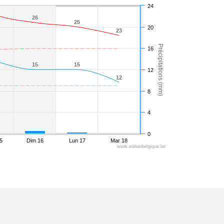
24
26
26
25
25
20
23
23
Précipitations (mm)
16
15
15
15
15
12
12
12
8
4
0
5
Dim 16
Lun 17
Mar 18
www.meteobelgique.be