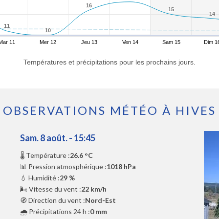
16
16
15
15
14
14
11
11
10
10
Mar 11
Mer 12
Jeu 13
Ven 14
Sam 15
Dim 1
Températures et précipitations pour les prochains jours.
OBSERVATIONS MÉTÉO À HIVES
Sam. 8 août. - 15:45
🌡️ Température :
26.6 °C
📊 Pression atmosphérique :
1018 hPa
💧 Humidité :
29 %
🌬️ Vitesse du vent :
22 km/h
🧭 Direction du vent :
Nord-Est
🌧️ Précipitations 24 h :
0 mm