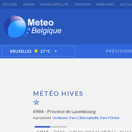
ACCUEIL
RADAR
IMAGE SATELLITE
STATIONS
WEBCAMS
ACTUA
BRUXELLES
27
°C
PRÉVISION
TOGGLE DROPDOWN
MÉTÉO HIVES
6984 -
Province de Luxembourg
A proximité :
Ardenne
,
Parc Chlorophylle
,
Parc l'Ovive
SAM 8
DIM 9
LUN 10
MAR 11
MER 12
JEU 13