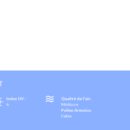
T
Index UV :
Qualité de l'air:
6
Médiocre
Pollen Armoise:
Faible