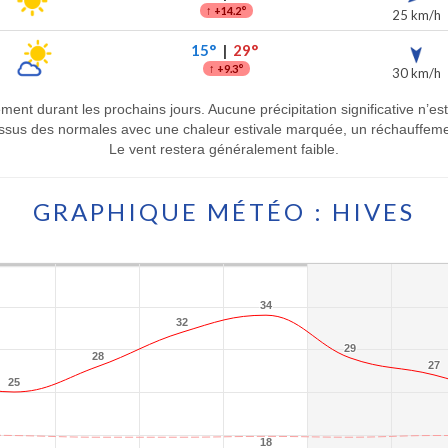
↑
+14.2°
25 km/h
15°
|
29°
↑
+9.3°
30 km/h
ment durant les prochains jours. Aucune précipitation significative n’es
sus des normales avec une chaleur estivale marquée, un réchauffement 
Le vent restera généralement faible.
GRAPHIQUE MÉTÉO : HIVES
34
34
32
32
29
29
28
28
27
27
25
25
18
18