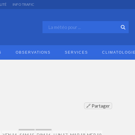
LITÉ
INFO TRAFIC
S
OBSERVATIONS
SERVICES
CLIMATOLOGI
🔗 Partager
VEN 14
SAM 15
DIM 16
LUN 17
MAR 18
MER 19