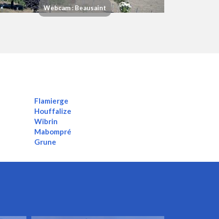
Webcam : Beausaint
Flamierge
Houffalize
Wibrin
Mabompré
Grune