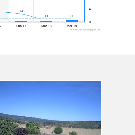
4
13
13
11
11
11
11
0
6
Lun 17
Mar 18
Mer 19
www.meteobelgique.be