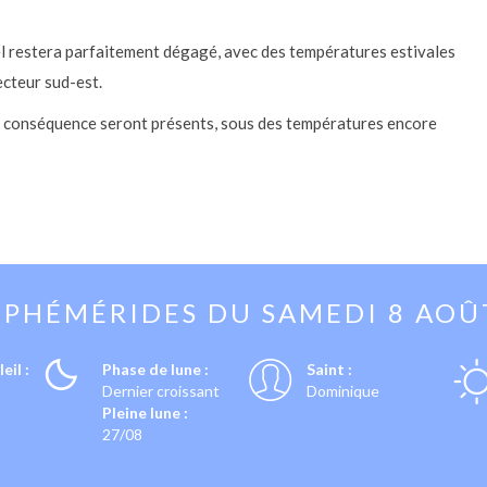
iel restera parfaitement dégagé, avec des températures estivales
ecteur sud-est.
ns conséquence seront présents, sous des températures encore
EPHÉMÉRIDES DU
SAMEDI 8 AOÛ
eil :
Phase de lune :
Saint :
Dernier croissant
Dominique
Pleine lune :
27/08