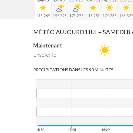
11°
26°
15°
29°
17°
27°
11°
25°
10°
28°
16°
32°
MÉTÉO AUJOURD'HUI
– SAMEDI 8
Maintenant
Ensoleillé
PRÉCIPITATIONS DANS LES 90 MINUTES
15:50
16:05
16:20