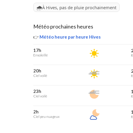
🌧️
À Hives, pas de pluie prochainement
Météo prochaines heures
👉
Météo heure par heure Hives
17h
2
Ensoleillé
R
20h
2
Ciel voilé
R
23h
1
Ciel voilé
R
2h
1
Ciel peu nuageux
R