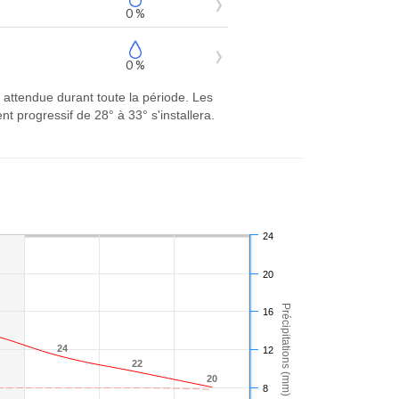
0 %
0 %
t attendue durant toute la période. Les
progressif de 28° à 33° s'installera.
24
20
Précipitations (mm)
16
24
24
12
22
22
20
20
8