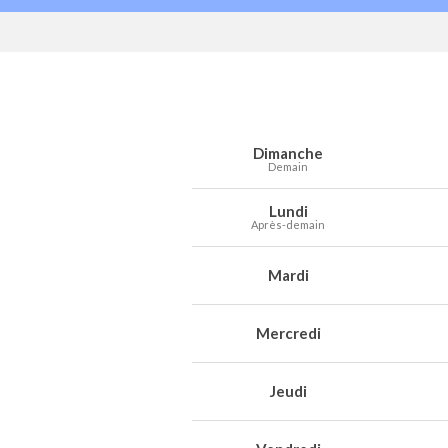
Prévisions météo à Hives pour les 7 pr
Jour
Météo
Températures
Vent
Préc
Dimanche
Demain
Lundi
Après-demain
Mardi
Mercredi
Jeudi