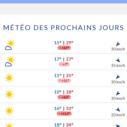
MÉTÉO DES PROCHAINS JOURS
ochains jours
ipitations
15°
|
29°
↑
+8.9°
30 km/h
17°
|
27°
↑
+7°
35 km/h
11°
|
25°
↑
+5.1°
30 km/h
10°
|
28°
↑
+8.3°
30 km/h
16°
|
32°
↑
+12.3°
20 km/h
18°
|
34°