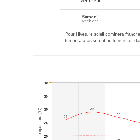
Vendredi
Samedi
Week-end
Pour Hives, le soleil dominera franche
températures seront nettement au-des
40
35
29
29
30
Température (°C)
27
27
26
26
25
20