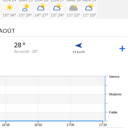
18°
34°
15°
29°
14°
27°
13°
24°
11°
22°
11°
20°
 AOÛT
28 °
Ressenti : 28°
15 km/h
Intense
Modérée
Faible
16:35
16:50
17:05
17:20