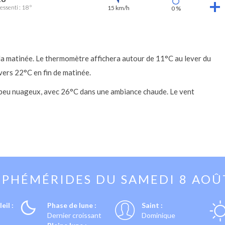
essenti : 18 °
15 km/h
0 %
 la matinée. Le thermomètre affichera autour de 11°C au lever du
vers 22°C en fin de matinée.
a peu nuageux, avec 26°C dans une ambiance chaude. Le vent
EPHÉMÉRIDES DU
SAMEDI 8 AOÛ
eil :
Phase de lune :
Saint :
Dernier croissant
Dominique