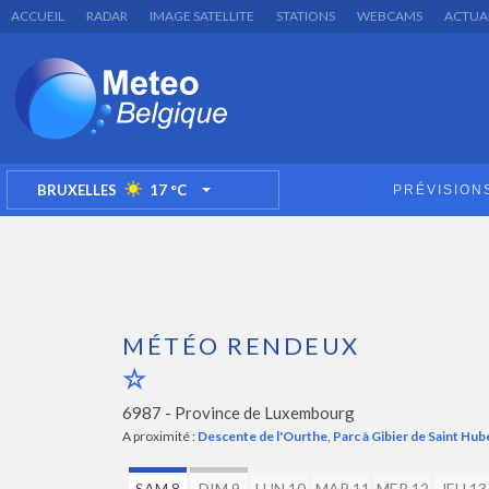
ACCUEIL
RADAR
IMAGE SATELLITE
STATIONS
WEBCAMS
ACTUA
BRUXELLES
17
°C
PRÉVISION
TOGGLE DROPDOWN
MÉTÉO RENDEUX
6987 -
Province de Luxembourg
A proximité :
Descente de l'Ourthe
,
Parc à Gibier de Saint Hub
SAM 8
DIM 9
LUN 10
MAR 11
MER 12
JEU 13