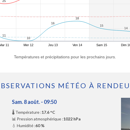
25
25
18
18
16
16
15
15
14
14
11
11
10
10
Mar 11
Mer 12
Jeu 13
Ven 14
Sam 15
Dim 1
Températures et précipitations pour les prochains jours.
BSERVATIONS MÉTÉO À RENDE
Sam. 8 août. - 09:50
🌡️ Température :
17.6 °C
📊 Pression atmosphérique :
1022 hPa
💧 Humidité :
60 %