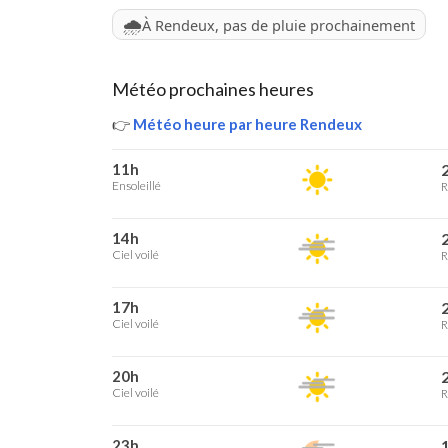
🌧️
À Rendeux, pas de pluie prochainement
Météo prochaines heures
👉
Météo heure par heure Rendeux
11h
2
Ensoleillé
R
14h
2
Ciel voilé
R
17h
2
Ciel voilé
R
20h
2
Ciel voilé
R
23h
1