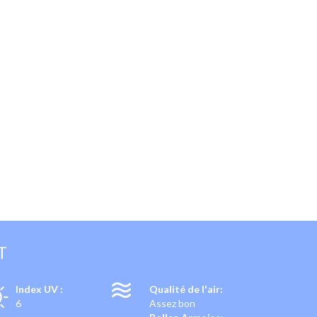
T
Index UV :
Qualité de l'air:
6
Assez bon