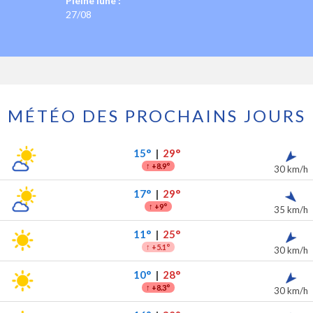
Pleine lune :
27/08
MÉTÉO DES PROCHAINS JOURS
 prochains jours
ipitations
15°
|
29°
↑
+8.9°
30 km/h
17°
|
29°
↑
+9°
35 km/h
11°
|
25°
↑
+5.1°
30 km/h
10°
|
28°
↑
+8.3°
30 km/h