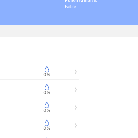
Pollen Armoise:
Faible
0 %
0 %
0 %
0 %