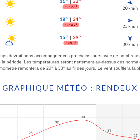
16°
|
32°
↑
+12.3°
20 km/h
18°
|
34°
↑
+14.2°
25 km/h
15°
|
29°
↑
+9.3°
30 km/h
emps devrait nous accompagner ces prochains jours avec de nombreuses
g de la période. Les températures seront nettement au-dessus des norma
rmomètre remontera de 29° à 33° au fil des jours. Le vent soufflera faib
GRAPHIQUE MÉTÉO : RENDEUX
34
34
32
32
29
29
28
28
27
27