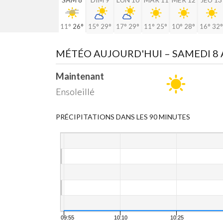
11°
26°
15°
29°
17°
29°
11°
25°
10°
28°
16°
32°
MÉTÉO AUJOURD'HUI
– SAMEDI 8
Maintenant
Ensoleillé
PRÉCIPITATIONS DANS LES 90 MINUTES
09:55
10:10
10:25