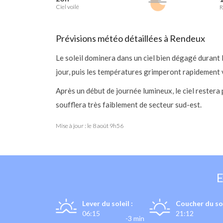
Ciel voilé
R
Prévisions météo détaillées à Rendeux
Le soleil dominera dans un ciel bien dégagé durant
jour, puis les températures grimperont rapidement 
Après un début de journée lumineux, le ciel rester
soufflera très faiblement de secteur sud-est.
Mise à jour : le
8 août 9h56
Lever du soleil :
Coucher du sol
06:15
21:12
-3 min