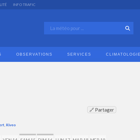
LITÉ
INFO TRAFIC
S
OBSERVATIONS
SERVICES
CLIMATOLOGI
🔗 Partager
ert
,
Riveo
VEN 14
SAM 15
DIM 16
LUN 17
MAR 18
MER 19