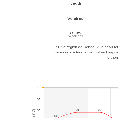
Jeudi
Vendredi
Samedi
Week-end
Sur la région de Rendeux, le beau t
pluie restera très faible tout au lon
le the
40
35
29
29
29
29
30
26
26