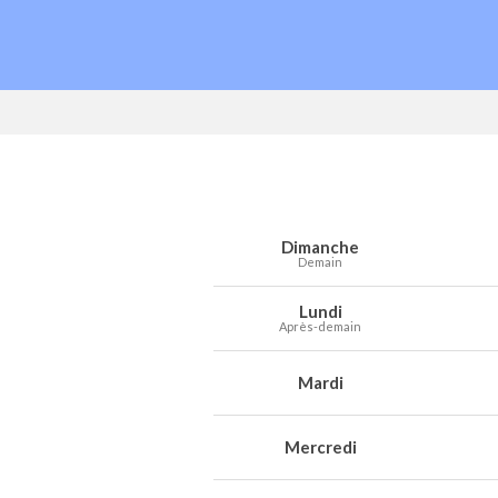
Prévisions météo à Rendeux pour les 7
Jour
Météo
Températures
Vent
Préc
Dimanche
Demain
Lundi
Après-demain
Mardi
Mercredi