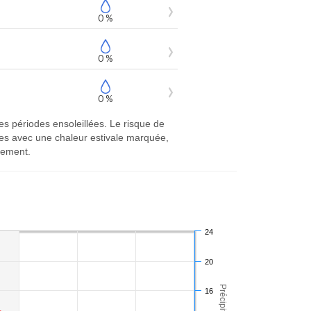
0 %
0 %
0 %
 périodes ensoleillées. Le risque de
les avec une chaleur estivale marquée,
lement.
24
20
16