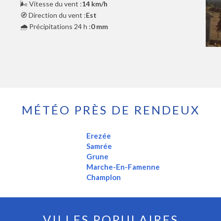
🌬️ Vitesse du vent :
14 km/h
🧭 Direction du vent :
Est
🌧️ Précipitations 24 h :
0 mm
MÉTÉO PRÈS DE RENDEUX
Erezée
Samrée
Grune
Marche-En-Famenne
Champlon
VILLES POPULAIRES