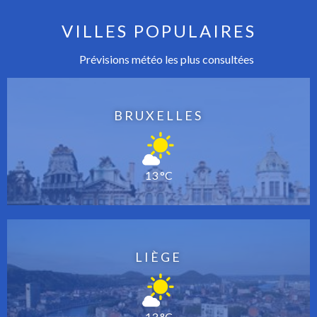
VILLES POPULAIRES
Prévisions météo les plus consultées
BRUXELLES
13 °C
LIÈGE
13 °C