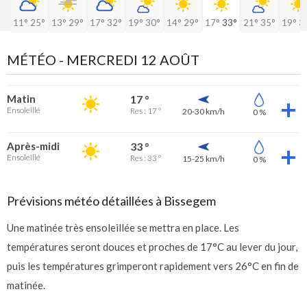
11°
25°
13°
29°
17°
32°
19°
30°
14°
29°
17°
33°
21°
35°
19°
3
MÉTÉO -
MERCREDI 12 AOÛT
Matin
17 °
Ensoleillé
Res : 17 °
20-30 km/h
0 %
Après-midi
33 °
Ensoleillé
Res : 33 °
15-25 km/h
0 %
Prévisions météo détaillées à Bissegem
Une matinée très ensoleillée se mettra en place. Les
températures seront douces et proches de 17°C au lever du jour,
puis les températures grimperont rapidement vers 26°C en fin de
matinée.