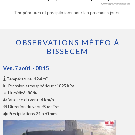
www.meteobelgique.be
Températures et précipitations pour les prochains jours.
OBSERVATIONS MÉTÉO À
BISSEGEM
Ven. 7 août. - 08:15
🌡️ Température :
12.4 °C
📊 Pression atmosphérique :
1025 hPa
💧 Humidité :
86 %
🌬️ Vitesse du vent :
4 km/h
🧭 Direction du vent :
Sud-Est
🌧️ Précipitations 24 h :
0 mm