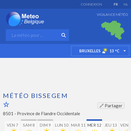
CONNEXION
FR
NL
VIGILANCE MÉTÉO
BRUXELLES
13
°C
TO
MÉTÉO BISSEGEM
🔗 Partager
8501 -
Province de Flandre Occidentale
VEN 7
SAM 8
DIM 9
LUN 10
MAR 11
MER 12
JEU 13
VEN 