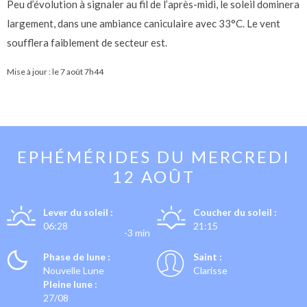
Peu d’évolution à signaler au fil de l’après-midi, le soleil dominera
largement, dans une ambiance caniculaire avec 33°C. Le vent
soufflera faiblement de secteur est.
Mise à jour : le
7 août 7h44
EPHÉMÉRIDES DU
MERCREDI
12 AOÛT
Lever du soleil :
Coucher du soleil :
06:28
21:15
-3 min
Phase de lune :
Saint :
Nouvelle Lune
Clarisse
Pleine lune :
27/08