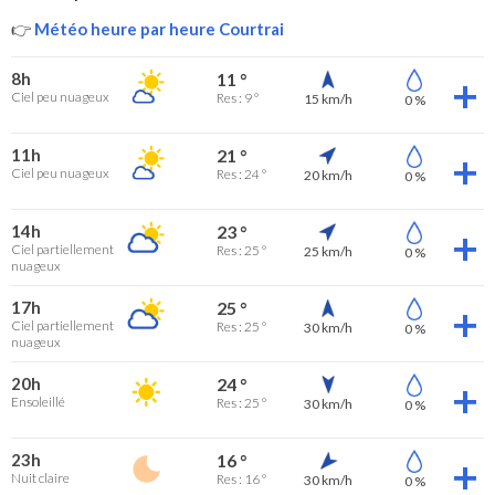
👉
Météo heure par heure Courtrai
8h
11 °
Ciel peu nuageux
Res : 9 °
15 km/h
0 %
11h
21 °
Ciel peu nuageux
Res : 24 °
20 km/h
0 %
14h
23 °
Ciel partiellement
Res : 25 °
25 km/h
0 %
nuageux
17h
25 °
Ciel partiellement
Res : 25 °
30 km/h
0 %
nuageux
20h
24 °
Ensoleillé
Res : 25 °
30 km/h
0 %
23h
16 °
Nuit claire
Res : 16 °
30 km/h
0 %