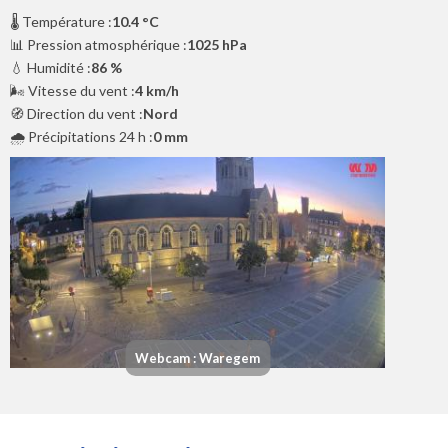
🌡️ Température :
10.4 °C
📊 Pression atmosphérique :
1025 hPa
💧 Humidité :
86 %
🌬️ Vitesse du vent :
4 km/h
🧭 Direction du vent :
Nord
🌧️ Précipitations 24 h :
0 mm
Webcam : Waregem