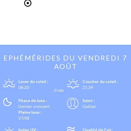
EPHÉMÉRIDES DU
VENDREDI 7
AOÛT
Lever du soleil :
Coucher du soleil :
06:20
21:24
-3 min
Phase de lune :
Saint :
Dernier croissant
Gaétan
Pleine lune :
27/08
Index UV :
Qualité de l'air: