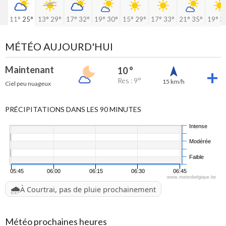
11°
25°
13°
29°
17°
32°
19°
30°
15°
29°
17°
33°
21°
35°
19°
3
MÉTÉO AUJOURD'HUI
Maintenant
10 °
Res : 9°
15 km/h
Ciel peu nuageux
PRÉCIPITATIONS DANS LES 90 MINUTES
Intense
Modérée
Faible
05:45
06:00
06:15
06:30
06:45
www.meteobelgique.be
🌧️
À Courtrai, pas de pluie prochainement
Météo prochaines heures