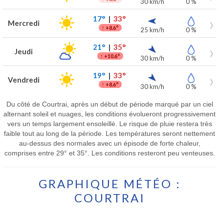
30 km/h
0 %
17°
|
33°
Mercredi
↑
+8.6°
25 km/h
0 %
21°
|
35°
Jeudi
↑
+10.6°
30 km/h
0 %
19°
|
33°
Vendredi
↑
+8.6°
30 km/h
0 %
Du côté de Courtrai, après un début de période marqué par un ciel
alternant soleil et nuages, les conditions évolueront progressivement
vers un temps largement ensoleillé. Le risque de pluie restera très
faible tout au long de la période. Les températures seront nettement
au-dessus des normales avec un épisode de forte chaleur,
comprises entre 29° et 35°. Les conditions resteront peu venteuses.
GRAPHIQUE MÉTÉO :
COURTRAI