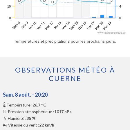
12
12
12
12
12
12
11
11
10
4
0
0
Sam 8
Mar 11
Ven 14
Lun 17
Lun 10
Jeu 13
Dim 16
Mer 19
Dim 9
Mer 12
Sam 15
Mar 18
www.meteobelgique.be
Températures et précipitations pour les prochains jours.
OBSERVATIONS MÉTÉO À
CUERNE
Sam. 8 août. - 20:20
🌡️ Température :
26.7 °C
📊 Pression atmosphérique :
1017 hPa
💧 Humidité :
35 %
🌬️ Vitesse du vent :
22 km/h