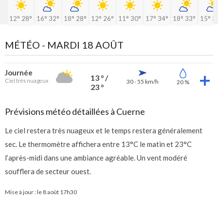
12°
28°
16°
32°
18°
28°
12°
26°
11°
30°
17°
34°
18°
33°
15°
3
MÉTÉO -
MARDI 18 AOÛT
Journée
13 ° /
Ciel très nuageux
30 - 55 km/h
20 %
23 °
Prévisions météo détaillées à Cuerne
Le ciel restera très nuageux et le temps restera généralement
sec. Le thermomètre affichera entre 13°C le matin et 23°C
l’après-midi dans une ambiance agréable. Un vent modéré
soufflera de secteur ouest.
Mise à jour : le
8 août 17h30