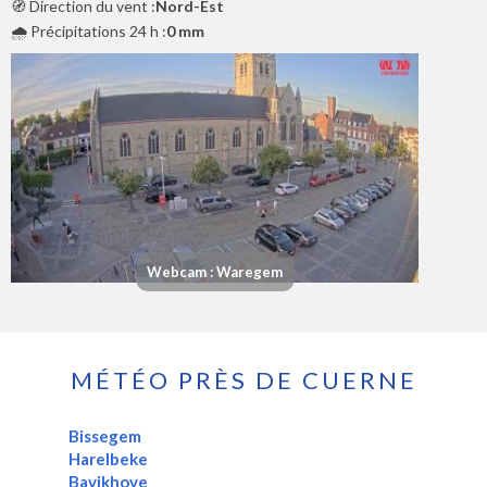
🧭 Direction du vent :
Nord-Est
🌧️ Précipitations 24 h :
0 mm
Webcam : Waregem
MÉTÉO PRÈS DE CUERNE
Bissegem
Harelbeke
Bavikhove