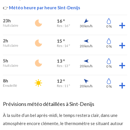
👉
Météo heure par heure Sint-Denijs
23h
16 °
Nuit claire
Res : 16 °
30 km/h
0 %
2h
15 °
Nuit claire
Res : 14 °
20 km/h
0 %
5h
13 °
Nuit claire
Res : 13 °
20 km/h
0 %
8h
12 °
Ensoleillé
Res : 11 °
20 km/h
0 %
Prévisions météo détaillées à Sint-Denijs
À la suite d’un bel après-midi, le temps restera clair, dans une
atmosphère encore clémente, le thermomètre se situant autour