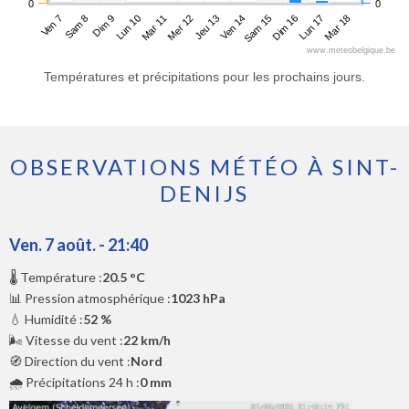
0
0
Ven 7
Lun 10
Jeu 13
Dim 16
Dim 9
Mer 12
Sam 15
Mar 18
Sam 8
Mar 11
Ven 14
Lun 17
www.meteobelgique.be
Températures et précipitations pour les prochains jours.
OBSERVATIONS MÉTÉO À SINT-
DENIJS
Ven. 7 août. - 21:40
🌡️ Température :
20.5 °C
📊 Pression atmosphérique :
1023 hPa
💧 Humidité :
52 %
🌬️ Vitesse du vent :
22 km/h
🧭 Direction du vent :
Nord
🌧️ Précipitations 24 h :
0 mm