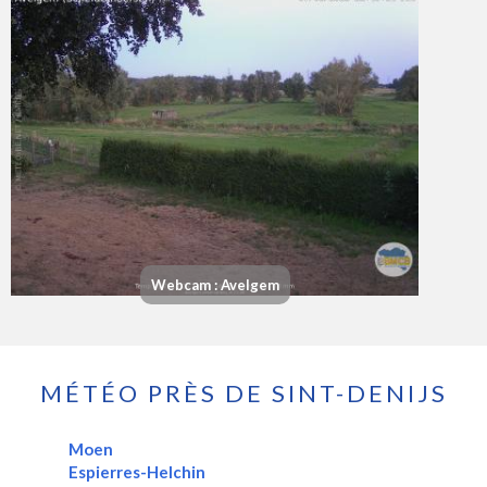
Webcam : Avelgem
MÉTÉO PRÈS DE SINT-DENIJS
Moen
Espierres-Helchin