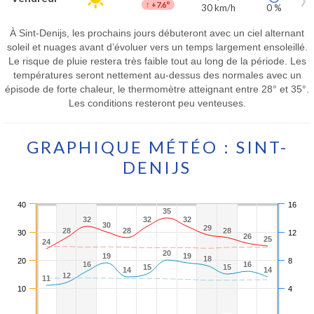
↑
+7.6°
30 km/h
0 %
À Sint-Denijs, les prochains jours débuteront avec un ciel alternant
soleil et nuages avant d’évoluer vers un temps largement ensoleillé.
Le risque de pluie restera très faible tout au long de la période. Les
températures seront nettement au-dessus des normales avec un
épisode de forte chaleur, le thermomètre atteignant entre 28° et 35°.
Les conditions resteront peu venteuses.
GRAPHIQUE MÉTÉO : SINT-
DENIJS
40
16
35
35
32
32
32
32
32
32
30
30
29
29
28
28
28
28
28
28
30
12
26
26
25
25
24
24
20
20
19
19
19
19
18
18
20
8
16
16
16
16
15
15
15
15
14
14
14
14
12
12
11
11
10
4