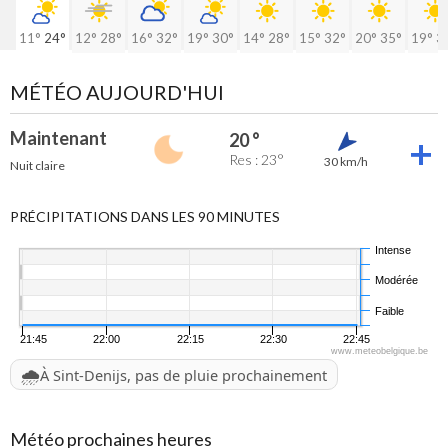
11°
24°
12°
28°
16°
32°
19°
30°
14°
28°
15°
32°
20°
35°
19°
3
MÉTÉO AUJOURD'HUI
Maintenant
20 °
Res : 23°
30 km/h
Nuit claire
PRÉCIPITATIONS DANS LES 90 MINUTES
Intense
Modérée
Faible
21:45
22:00
22:15
22:30
22:45
www.meteobelgique.be
🌧️
À Sint-Denijs, pas de pluie prochainement
Météo prochaines heures