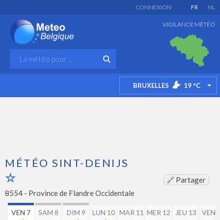
CONNEXION
FR
NL
VIGILANCE MÉTÉO
BRUXELLES
19
°C
TO
MÉTÉO SINT-DENIJS
🔗 Partager
8554 -
Province de Flandre Occidentale
VEN 7
SAM 8
DIM 9
LUN 10
MAR 11
MER 12
JEU 13
VEN 