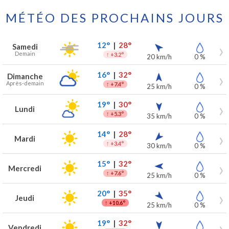
MÉTÉO DES PROCHAINS JOURS
Prévisions météo à Sint-Denijs pour les 7 prochains jours
Jour
Météo
Températures
Vent
Précipitations
12°
|
28°
Samedi
Demain
↑
+3.2°
20 km/h
0 %
16°
|
32°
Dimanche
Après-demain
↑
+7.4°
25 km/h
0 %
19°
|
30°
Lundi
↑
+5.3°
35 km/h
0 %
14°
|
28°
Mardi
↑
+3.4°
30 km/h
0 %
15°
|
32°
Mercredi
↑
+7.6°
25 km/h
0 %
20°
|
35°
Jeudi
↑
+10.6°
25 km/h
0 %
19°
|
32°
Vendredi