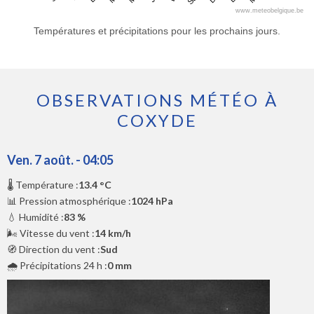
www.meteobelgique.be
Températures et précipitations pour les prochains jours.
OBSERVATIONS MÉTÉO À
COXYDE
Ven. 7 août. - 04:05
🌡️ Température :
13.4 °C
📊 Pression atmosphérique :
1024 hPa
💧 Humidité :
83 %
🌬️ Vitesse du vent :
14 km/h
🧭 Direction du vent :
Sud
🌧️ Précipitations 24 h :
0 mm