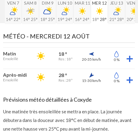
VEN 7
SAM 8
DIM 9
LUN 10
MAR 11
MER 12
JEU 13
VEN 
14°
22°
14°
25°
18°
25°
19°
24°
16°
24°
18°
28°
21°
28°
20°
2
MÉTÉO -
MERCREDI 12 AOÛT
Matin
18 °
Ensoleillé
Res : 18 °
20-35 km/h
0 %
Après-midi
28 °
Ensoleillé
Res : 28 °
15-30 km/h
0 %
Prévisions météo détaillées à Coxyde
Une matinée très ensoleillée se mettra en place. La journée
débutera dans la douceur avec 18°C en début de matinée, avant
une nette hausse vers 25°C peu avant la mi-journée.