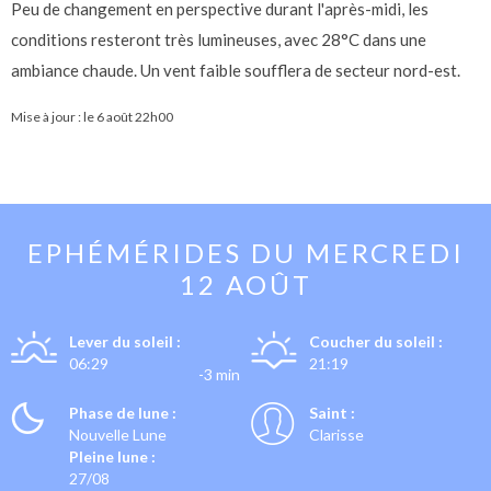
Peu de changement en perspective durant l'après-midi, les
conditions resteront très lumineuses, avec 28°C dans une
ambiance chaude. Un vent faible soufflera de secteur nord-est.
Mise à jour : le
6 août 22h00
EPHÉMÉRIDES DU
MERCREDI
12 AOÛT
Lever du soleil :
Coucher du soleil :
06:29
21:19
-3 min
Phase de lune :
Saint :
Nouvelle Lune
Clarisse
Pleine lune :
27/08