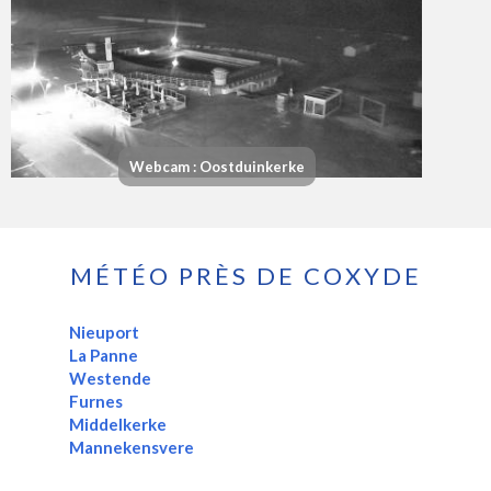
Webcam : Oostduinkerke
MÉTÉO PRÈS DE COXYDE
Nieuport
La Panne
Westende
Furnes
Middelkerke
Mannekensvere