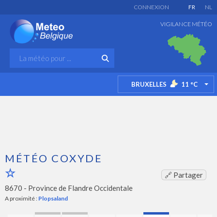
CONNEXION
FR
NL
VIGILANCE MÉTÉO
BRUXELLES
11
°C
TO
MÉTÉO COXYDE
🔗 Partager
8670 -
Province de Flandre Occidentale
A proximité :
Plopsaland