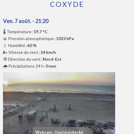
COXYDE
Ven. 7 août. - 21:20
🌡️ Température :
19.7 °C
📊 Pression atmosphérique :
1023 hPa
💧 Humidité :
60 %
🌬️ Vitesse du vent :
14 km/h
🧭 Direction du vent :
Nord-Est
🌧️ Précipitations 24 h :
0 mm
Webcam : Oostduinkerke