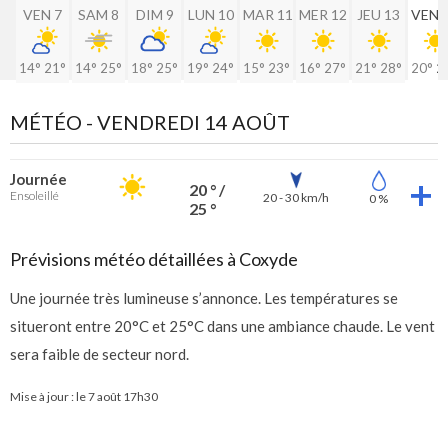
VEN 7
SAM 8
DIM 9
LUN 10
MAR 11
MER 12
JEU 13
VEN 
14°
21°
14°
25°
18°
25°
19°
24°
15°
23°
16°
27°
21°
28°
20°
2
MÉTÉO -
VENDREDI 14 AOÛT
Journée
20 ° /
Ensoleillé
20 - 30 km/h
0 %
25 °
Prévisions météo détaillées à Coxyde
Une journée très lumineuse s’annonce. Les températures se
situeront entre 20°C et 25°C dans une ambiance chaude. Le vent
sera faible de secteur nord.
Mise à jour : le
7 août 17h30