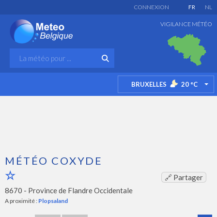
CONNEXION
FR
NL
VIGILANCE MÉTÉO
BRUXELLES
20
°C
TO
MÉTÉO COXYDE
🔗 Partager
8670 -
Province de Flandre Occidentale
A proximité :
Plopsaland