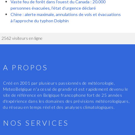
Vaste feu de forêt dans l’ouest du Canada : 20.000
personnes évacuées, l’état d’urgence déclaré
Chine : alerte maximale, annulations de vols et évacuations
à l'approche du typhon Dolphin
2562 visiteurs en ligne
A PROPOS
Créé en 2001 par plusieurs passionnés de météorologie,
MeteoBelgique n'a cessé de grandir et est rapidement devenu le
site de référence en Belgique francophone fort de 25 années
d'expérience dans les domaines des prévisions météorologiques,
du réseau en temps réel et des analyses climatologiques.
NOS SERVICES