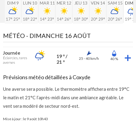
DIM 9
LUN 10
MAR 11
MER 12
JEU 13
VEN 14
SAM 15
DIM 
17°
25°
18°
22°
14°
23°
14°
26°
18°
30°
20°
29°
20°
26°
19°
2
MÉTÉO -
DIMANCHE 16 AOÛT
Journée
19 ° /
Éclaircies, rares
25 - 40 km/h
40 %
21 °
averses
Prévisions météo détaillées à Coxyde
Une averse sera possible. Le thermomètre affichera entre 19°C
le matin et 21°C l’après-midi dans une ambiance agréable. Le
vent sera modéré de secteur nord-est.
Mise à jour : le
9 août 10h43