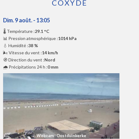
COXYDE
Dim. 9 août. - 13:05
🌡️ Température :
29.1 °C
📊 Pression atmosphérique :
1014 hPa
💧 Humidité :
38 %
🌬️ Vitesse du vent :
14 km/h
🧭 Direction du vent :
Nord
🌧️ Précipitations 24 h :
0 mm
Webcam : Oostduinkerke