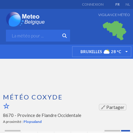
CONNEXION
FR
NL
VIGILANCE MÉTÉO
BRUXELLES
28
°C
TO
MÉTÉO COXYDE
🔗 Partager
8670 -
Province de Flandre Occidentale
A proximité :
Plopsaland