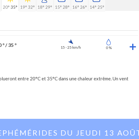
20°
35°
19°
32°
18°
29°
15°
28°
16°
26°
14°
25°
 ° / 35 °
15 - 25 km/h
0 %
olueront entre 20°C et 35°C dans une chaleur extrême. Un vent
EPHÉMÉRIDES DU
JEUDI 13 AOÛ