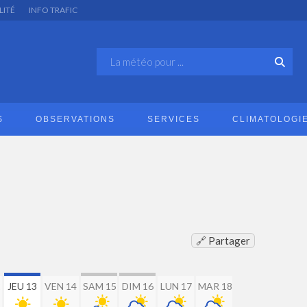
LITÉ
INFO TRAFIC
S
OBSERVATIONS
SERVICES
CLIMATOLOGI
🔗 Partager
2
JEU 13
VEN 14
SAM 15
DIM 16
LUN 17
MAR 18