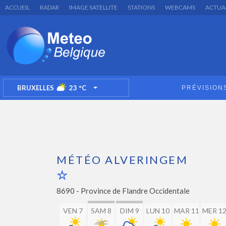
ACCUEIL
RADAR
IMAGE SATELLITE
STATIONS
WEBCAMS
ACTUA
BRUXELLES
23
°C
PRÉVISION
TOGGLE DROPDOWN
MÉTÉO ALVERINGEM
8690 -
Province de Flandre Occidentale
VEN 7
SAM 8
DIM 9
LUN 10
MAR 11
MER 1