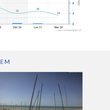
8
16
16
15
15
14
14
4
0
5
Dim 16
Lun 17
Mar 18
www.meteobelgique.be
GEM