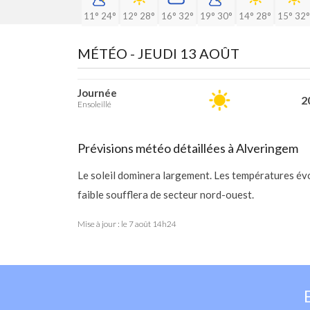
11°
24°
12°
28°
16°
32°
19°
30°
14°
28°
15°
32°
MÉTÉO -
JEUDI 13 AOÛT
Journée
20
Ensoleillé
Prévisions météo détaillées à Alveringem
Le soleil dominera largement. Les températures év
faible soufflera de secteur nord-ouest.
Mise à jour : le
7 août 14h24