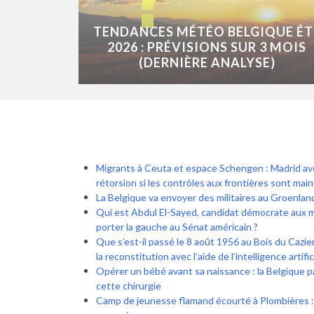
TENDANCES MÉTÉO BELGIQUE ÉT
2026 : PRÉVISIONS SUR 3 MOIS
(DERNIÈRE ANALYSE)
Migrants à Ceuta et espace Schengen : Madrid a
rétorsion si les contrôles aux frontières sont mai
La Belgique va envoyer des militaires au Groenlan
Qui est Abdul El-Sayed, candidat démocrate aux 
porter la gauche au Sénat américain ?
Que s’est-il passé le 8 août 1956 au Bois du Cazier 
la reconstitution avec l’aide de l’intelligence artific
Opérer un bébé avant sa naissance : la Belgique pa
cette chirurgie
Camp de jeunesse flamand écourté à Plombières 