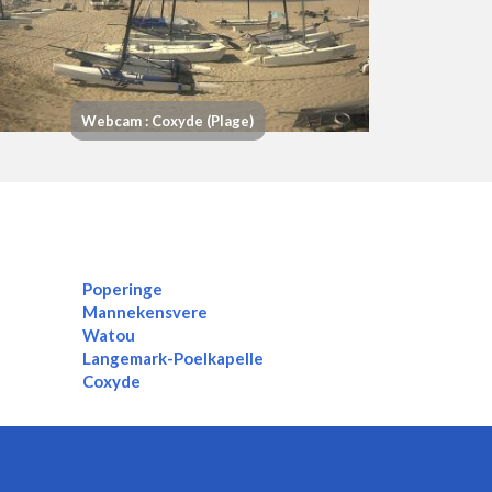
Webcam : Coxyde (Plage)
Poperinge
Mannekensvere
Watou
Langemark-Poelkapelle
Coxyde