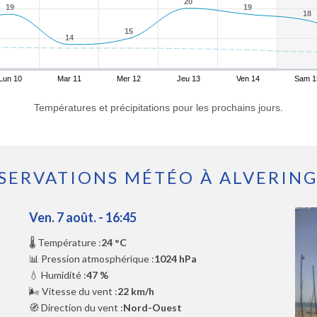
20
20
19
19
19
19
18
18
15
15
14
14
Lun 10
Mar 11
Mer 12
Jeu 13
Ven 14
Sam 1
Températures et précipitations pour les prochains jours.
SERVATIONS MÉTÉO À ALVERIN
Ven. 7 août. - 16:45
🌡️ Température :
24 °C
📊 Pression atmosphérique :
1024 hPa
💧 Humidité :
47 %
🌬️ Vitesse du vent :
22 km/h
🧭 Direction du vent :
Nord-Ouest