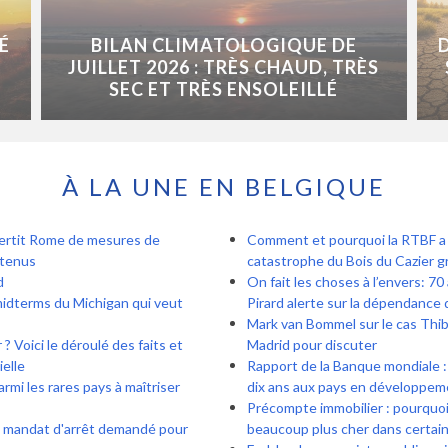
É
BILAN CLIMATOLOGIQUE DE
JUILLET 2026 : TRÈS CHAUD, TRÈS
SEC ET TRÈS ENSOLEILLÉ
À LA UNE EN BELGIQUE
vertit Rome de mesures de
Comment et pourquoi la RTBF a r
ntenus
catastrophe du Bois du Cazier gr
d
On fait les choses à l’envers: 70
midterms du Michigan qui veut
Pirard alerte sur la dépendance
Mark van Bommel sur le cas Thiba
? Voici le déroulé des faits et
Madrid pour discuter
ielle
Rapport de la Banque mondiale : 
rmi les rares pays à maîtriser
dix ans aux pays en développem
Précompte immobilier : pourquoi 
: mandat d'arrêt demandé pour
beaucoup plus cher dans certa