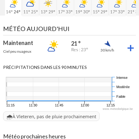
14°
24°
11°
25°
13°
29°
17°
33°
19°
30°
15°
29°
17°
33°
21°
3
MÉTÉO AUJOURD'HUI
Maintenant
21 °
Res : 23°
30 km/h
Ciel peu nuageux
PRÉCIPITATIONS DANS LES 90 MINUTES
Intense
Modérée
Faible
11:15
11:30
11:45
12:00
12:15
www.meteobelgique.be
🌧️
À Vleteren, pas de pluie prochainement
Météo prochaines heures