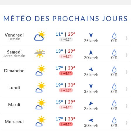
MÉTÉO DES PROCHAINS JOURS
Prévisions météo à Vleteren pour les 7 prochains jours
Jour
Météo
Températures
Vent
Précipitations
11°
|
25°
Vendredi
Demain
↑
+0.2°
25 km/h
0 %
13°
|
29°
Samedi
Après-demain
↑
+4.2°
20 km/h
0 %
17°
|
33°
Dimanche
↑
+8.4°
25 km/h
0 %
19°
|
30°
Lundi
↑
+5.3°
35 km/h
0 %
15°
|
29°
Mardi
↑
+4.4°
25 km/h
0 %
17°
|
33°
Mercredi
↑
+8.6°
30 km/h
0 %