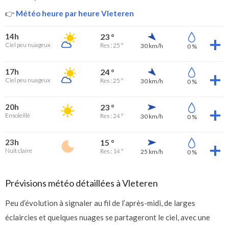
👉
Météo heure par heure Vleteren
14h
23 °
Ciel peu nuageux
Res : 25 °
30 km/h
0 %
17h
24 °
Ciel peu nuageux
Res : 25 °
30 km/h
0 %
20h
23 °
Ensoleillé
Res : 24 °
30 km/h
0 %
23h
15 °
Nuit claire
Res : 14 °
25 km/h
0 %
Prévisions météo détaillées à Vleteren
Peu d’évolution à signaler au fil de l’après-midi, de larges
éclaircies et quelques nuages se partageront le ciel, avec une