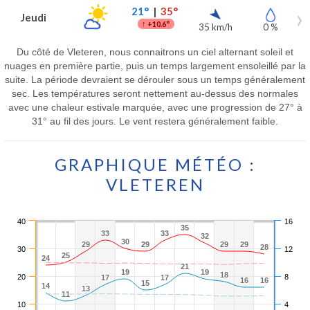
21°
|
35°
Jeudi
↑
+10.6°
35 km/h
0 %
Du côté de Vleteren, nous connaitrons un ciel alternant soleil et
nuages en première partie, puis un temps largement ensoleillé par la
suite. La période devraient se dérouler sous un temps généralement
sec. Les températures seront nettement au-dessus des normales
avec une chaleur estivale marquée, avec une progression de 27° à
31° au fil des jours. Le vent restera généralement faible.
GRAPHIQUE MÉTÉO :
VLETEREN
40
16
35
35
33
33
33
33
32
32
30
30
29
29
29
29
29
29
29
29
28
28
30
12
25
25
24
24
21
21
19
19
19
19
18
18
20
8
17
17
17
17
16
16
16
16
15
15
14
14
13
13
11
11
10
4