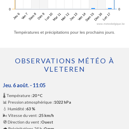
0
0
Jeu 6
Dim 9
Mer 12
Sam 15
Sam 8
Mar 11
Ven 14
Lun 17
Ven 7
Lun 10
Jeu 13
Dim 16
www.meteobelgique.be
Températures et précipitations pour les prochains jours.
OBSERVATIONS MÉTÉO À
VLETEREN
Jeu. 6 août. - 11:05
🌡️ Température :
20 °C
📊 Pression atmosphérique :
1022 hPa
💧 Humidité :
63 %
🌬️ Vitesse du vent :
25 km/h
🧭 Direction du vent :
Ouest
🌧️ Précipitations 24 h :
0 mm