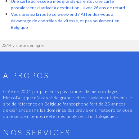
Une carte adressée à mes grands-parents : une carte
postale vient d’arriver à destination… avec 26 ans de retard
Vous prenez la route ce week-end ? Attendez-vous à
davantage de contrôles de vitesse, et pas seulement en
Belgique
2244 visiteurs en ligne
A PROPOS
Créé en 2001 par plusieurs passionnés de météorologie,
MeteoBelgique n'a cessé de grandir et est rapidement devenu le
site de référence en Belgique francophone fort de 25 années
d'expérience dans les domaines des prévisions météorologiques,
du réseau en temps réel et des analyses climatologiques.
NOS SERVICES