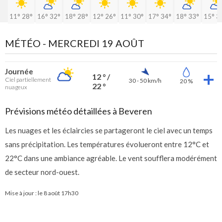
11°
28°
16°
32°
18°
28°
12°
26°
11°
30°
17°
34°
18°
33°
15°
3
MÉTÉO -
MERCREDI 19 AOÛT
Journée
12 ° /
Ciel partiellement
30 - 50 km/h
20 %
22 °
nuageux
Prévisions météo détaillées à Beveren
Les nuages et les éclaircies se partageront le ciel avec un temps
sans précipitation. Les températures évolueront entre 12°C et
22°C dans une ambiance agréable. Le vent soufflera modérément
de secteur nord-ouest.
Mise à jour : le
8 août 17h30