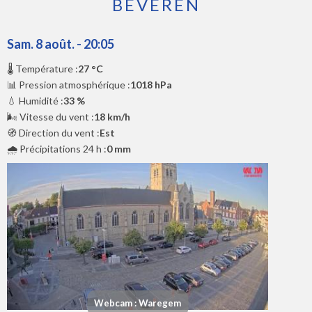
BEVEREN
Sam. 8 août. - 20:05
🌡️ Température :
27 °C
📊 Pression atmosphérique :
1018 hPa
💧 Humidité :
33 %
🌬️ Vitesse du vent :
18 km/h
🧭 Direction du vent :
Est
🌧️ Précipitations 24 h :
0 mm
Webcam : Waregem