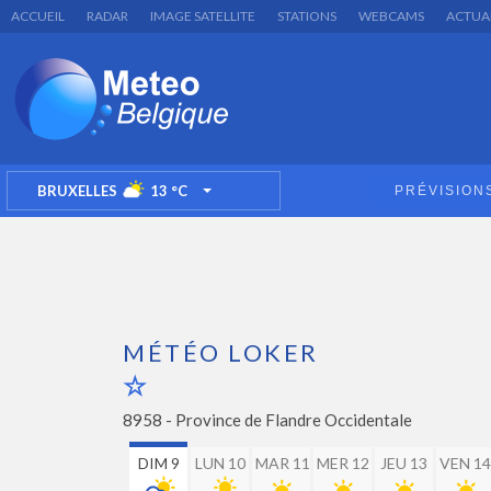
ACCUEIL
RADAR
IMAGE SATELLITE
STATIONS
WEBCAMS
ACTUA
BRUXELLES
13
°C
PRÉVISION
TOGGLE DROPDOWN
MÉTÉO LOKER
8958 -
Province de Flandre Occidentale
DIM 9
LUN 10
MAR 11
MER 12
JEU 13
VEN 14