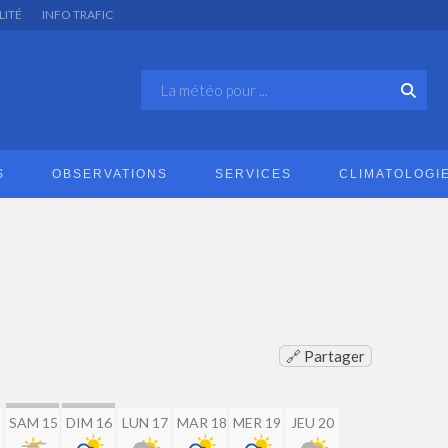
LITÉ
INFO TRAFIC
S
OBSERVATIONS
SERVICES
CLIMATOLOGI
🔗 Partager
SAM 15
DIM 16
LUN 17
MAR 18
MER 19
JEU 20