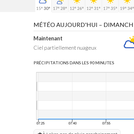
15°
30°
17°
28°
12°
26°
12°
31°
17°
35°
19°
34°
MÉTÉO AUJOURD'HUI
– DIMANCH
Maintenant
Ciel partiellement nuageux
PRÉCIPITATIONS DANS LES 90 MINUTES
07:25
07:40
07:55
🌧️