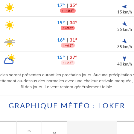
17°
|
35°
↑
+10.6°
15 km/h
19°
|
34°
↑
+9.6°
25 km/h
16°
|
31°
↑
+6.8°
35 km/h
15°
|
27°
↑
+2.5°
40 km/h
rcies seront présentes durant les prochains jours. Aucune précipitation s
nettement au-dessus des normales avec une chaleur estivale marquée,
fil des jours. Le vent restera généralement faible.
GRAPHIQUE MÉTÉO : LOKER
35
35
34
34