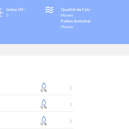
Index UV :
Qualité de l'air:
5
Moyen
Pollen Armoise:
Moyen
0 %
0 %
0 %