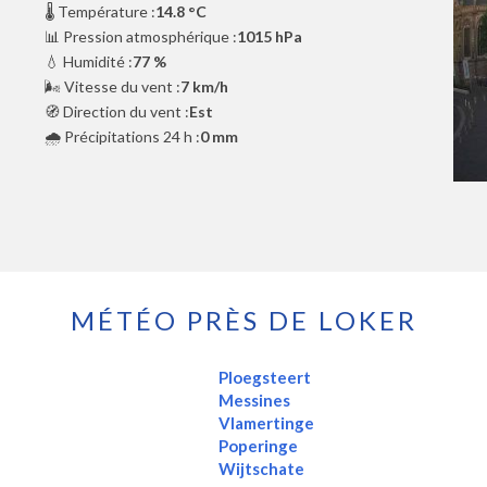
🌡️ Température :
14.8 °C
📊 Pression atmosphérique :
1015 hPa
💧 Humidité :
77 %
🌬️ Vitesse du vent :
7 km/h
🧭 Direction du vent :
Est
🌧️ Précipitations 24 h :
0 mm
MÉTÉO PRÈS DE LOKER
Ploegsteert
Messines
Vlamertinge
Poperinge
Wijtschate