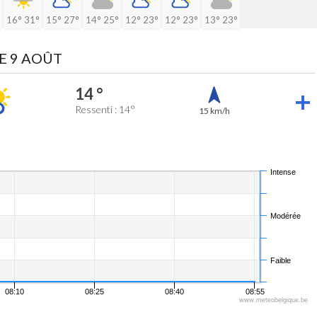
16°
31°
15°
27°
14°
25°
12°
23°
12°
23°
13°
23°
E 9 AOÛT
14 °
Ressenti : 14°
15 km/h
Intense
Modérée
Faible
08:10
08:25
08:40
08:55
www.meteobelgique.be