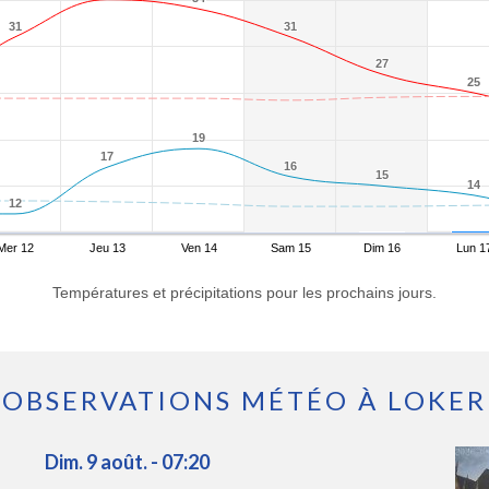
31
31
31
31
27
27
25
25
19
19
17
17
16
16
15
15
14
14
12
12
Mer 12
Jeu 13
Ven 14
Sam 15
Dim 16
Lun 1
Températures et précipitations pour les prochains jours.
OBSERVATIONS MÉTÉO À LOKER
Dim. 9 août. - 07:20