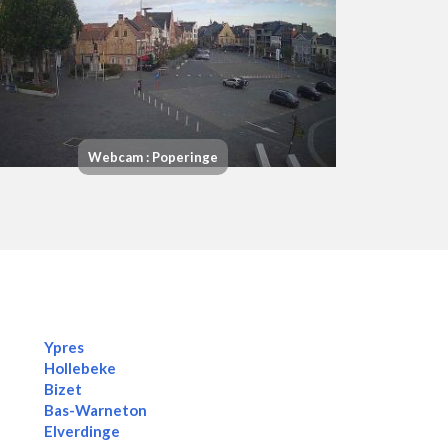
Webcam : Poperinge
Ypres
Hollebeke
Bizet
Bas-Warneton
Elverdinge