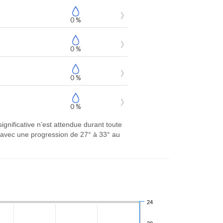
0 %
0 %
0 %
0 %
ignificative n’est attendue durant toute
 avec une progression de 27° à 33° au
24