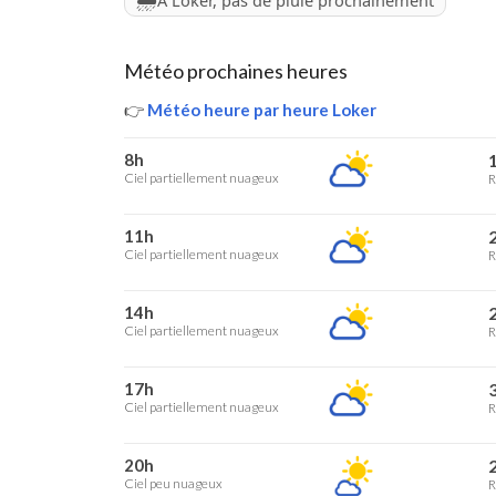
À Loker, pas de pluie prochainement
Météo prochaines heures
👉
Météo heure par heure Loker
8h
1
Ciel partiellement nuageux
R
11h
2
Ciel partiellement nuageux
R
14h
2
Ciel partiellement nuageux
R
17h
3
Ciel partiellement nuageux
R
20h
2
Ciel peu nuageux
R