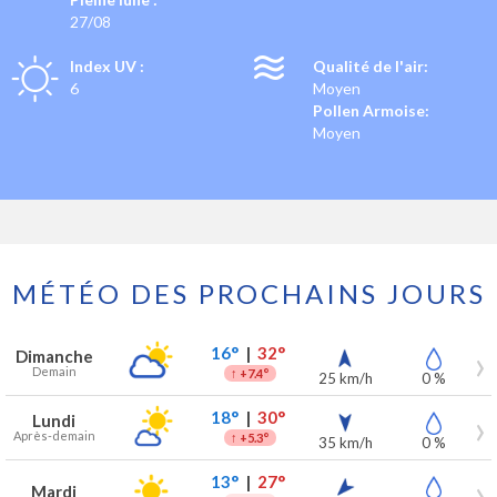
27/08
Index UV :
Qualité de l'air:
6
Moyen
Pollen Armoise:
Moyen
MÉTÉO DES PROCHAINS JOURS
Prévisions météo à Kemmel pour les 7 prochains jours
Jour
Météo
Températures
Vent
Précipitations
16°
|
32°
Dimanche
Demain
↑
+7.4°
25 km/h
0 %
18°
|
30°
Lundi
Après-demain
↑
+5.3°
35 km/h
0 %
13°
|
27°
Mardi