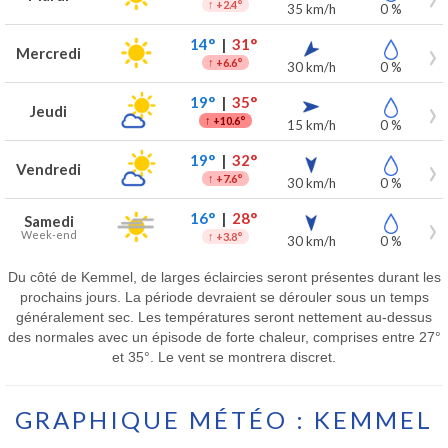
↑
+2.4°
35 km/h
0 %
14°
|
31°
Mercredi
↑
+6.6°
30 km/h
0 %
19°
|
35°
Jeudi
↑
+10.6°
15 km/h
0 %
19°
|
32°
Vendredi
↑
+7.6°
30 km/h
0 %
16°
|
28°
Samedi
Week-end
↑
+3.8°
30 km/h
0 %
Du côté de Kemmel, de larges éclaircies seront présentes durant les
prochains jours. La période devraient se dérouler sous un temps
généralement sec. Les températures seront nettement au-dessus
des normales avec un épisode de forte chaleur, comprises entre 27°
et 35°. Le vent se montrera discret.
GRAPHIQUE MÉTÉO : KEMMEL