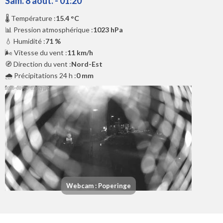
Sam. 8 août. - 01:20
🌡️ Température :
15.4 °C
📊 Pression atmosphérique :
1023 hPa
💧 Humidité :
71 %
🌬️ Vitesse du vent :
11 km/h
🧭 Direction du vent :
Nord-Est
🌧️ Précipitations 24 h :
0 mm
Webcam : Poperinge