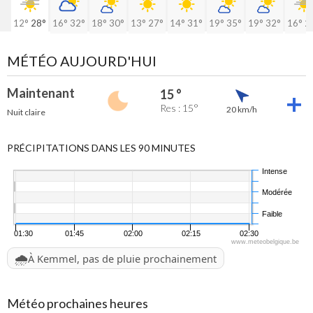
12°
28°
16°
32°
18°
30°
13°
27°
14°
31°
19°
35°
19°
32°
16°
2
MÉTÉO AUJOURD'HUI
Maintenant
15 °
Res : 15°
20 km/h
Nuit claire
PRÉCIPITATIONS DANS LES 90 MINUTES
Intense
Modérée
Faible
01:30
01:45
02:00
02:15
02:30
www.meteobelgique.be
🌧️
À Kemmel, pas de pluie prochainement
Météo prochaines heures