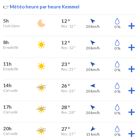
👉
Météo heure par heure Kemmel
5h
12 °
Nuit claire
Res : 12 °
20 km/h
0 %
8h
12 °
Ensoleillé
Res : 12 °
20 km/h
0 %
11h
23 °
Ensoleillé
Res : 25 °
20 km/h
0 %
14h
26 °
Ciel voilé
Res : 26 °
20 km/h
0 %
17h
28 °
Ciel voilé
Res : 28 °
20 km/h
0 %
20h
27 °
Ciel voilé
Res : 27 °
15 km/h
0 %