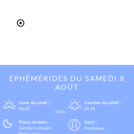
EPHÉMÉRIDES DU
SAMEDI 8
AOÛT
Lever du soleil :
Coucher du soleil :
06:23
21:24
-3 min
Phase de lune :
Saint :
Dernier croissant
Dominique
Pleine lune :