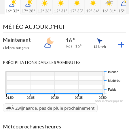
16°
32°
17°
28°
12°
26°
12°
31°
17°
35°
19°
34°
16°
31°
15°
2
MÉTÉO AUJOURD'HUI
Maintenant
16 °
Res : 16°
15 km/h
Ciel peu nuageux
PRÉCIPITATIONS DANS LES 90 MINUTES
Intense
Modérée
Faible
01:50
02:05
02:20
02:35
02:50
www.meteobelgique.be
🌧️
À Zwijnaarde, pas de pluie prochainement
Météo prochaines heures