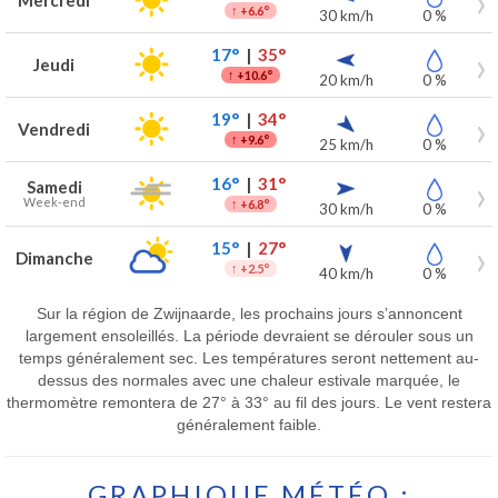
Mercredi
↑
+6.6°
30 km/h
0 %
17°
|
35°
Jeudi
↑
+10.6°
20 km/h
0 %
19°
|
34°
Vendredi
↑
+9.6°
25 km/h
0 %
16°
|
31°
Samedi
Week-end
↑
+6.8°
30 km/h
0 %
15°
|
27°
Dimanche
↑
+2.5°
40 km/h
0 %
Sur la région de Zwijnaarde, les prochains jours s’annoncent
largement ensoleillés. La période devraient se dérouler sous un
temps généralement sec. Les températures seront nettement au-
dessus des normales avec une chaleur estivale marquée, le
thermomètre remontera de 27° à 33° au fil des jours. Le vent restera
généralement faible.
GRAPHIQUE MÉTÉO :