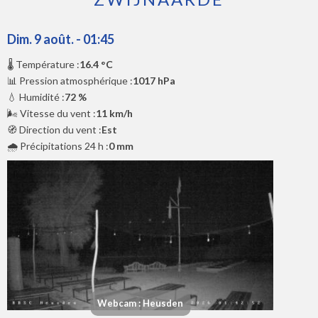
Dim. 9 août. - 01:45
🌡️ Température :
16.4 °C
📊 Pression atmosphérique :
1017 hPa
💧 Humidité :
72 %
🌬️ Vitesse du vent :
11 km/h
🧭 Direction du vent :
Est
🌧️ Précipitations 24 h :
0 mm
Webcam : Heusden