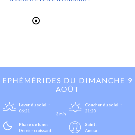
EPHÉMÉRIDES DU
DIMANCHE 9
AOÛT
Lever du soleil :
Coucher du soleil :
06:21
21:20
-3 min
Phase de lune :
Saint :
Dernier croissant
Amour