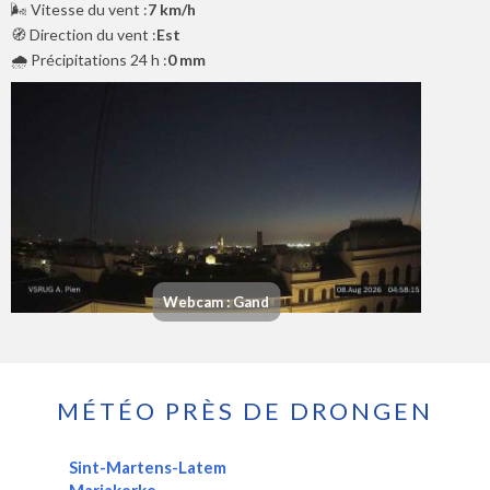
🌬️ Vitesse du vent :
7 km/h
🧭 Direction du vent :
Est
🌧️ Précipitations 24 h :
0 mm
Webcam : Gand
MÉTÉO PRÈS DE DRONGEN
Sint-Martens-Latem
Mariakerke