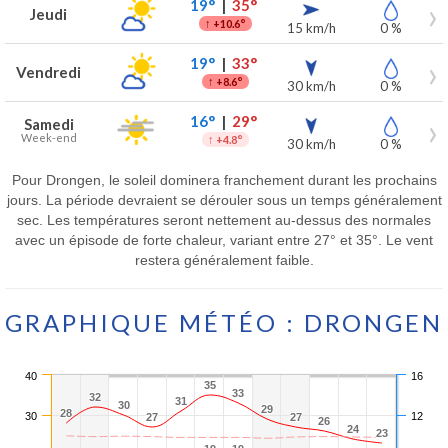
19°
|
35°
Jeudi
↑
+10.6°
15 km/h
0 %
19°
|
33°
Vendredi
↑
+8.6°
30 km/h
0 %
16°
|
29°
Samedi
Week-end
↑
+4.8°
30 km/h
0 %
Pour Drongen, le soleil dominera franchement durant les prochains
jours. La période devraient se dérouler sous un temps généralement
sec. Les températures seront nettement au-dessus des normales
avec un épisode de forte chaleur, variant entre 27° et 35°. Le vent
restera généralement faible.
GRAPHIQUE MÉTÉO : DRONGEN
40
16
35
35
33
33
32
32
31
31
30
30
29
29
28
28
30
12
27
27
27
27
26
26
24
24
23
23