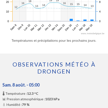
19
19
19
19
18
18
20
8
16
16
16
16
15
15
15
15
14
14
14
14
13
13
13
13
12
12
10
4
0
0
Sam 8
Mar 11
Ven 14
Lun 17
Lun 10
Jeu 13
Dim 16
Mer 19
Dim 9
Mer 12
Sam 15
Mar 18
www.meteobelgique.be
Températures et précipitations pour les prochains jours.
OBSERVATIONS MÉTÉO À
DRONGEN
Sam. 8 août. - 05:00
🌡️ Température :
12.3 °C
📊 Pression atmosphérique :
1023 hPa
💧 Humidité :
79 %