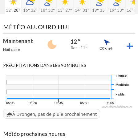
12°
28°
16°
32°
18°
30°
13°
27°
14°
31°
19°
35°
19°
33°
16°
2
MÉTÉO AUJOURD'HUI
Maintenant
12 °
Res : 11°
20 km/h
Nuit claire
PRÉCIPITATIONS DANS LES 90 MINUTES
Intense
Modérée
Faible
05:05
05:20
05:35
05:50
06:05
www.meteobelgique.be
🌧️
À Drongen, pas de pluie prochainement
Météo prochaines heures