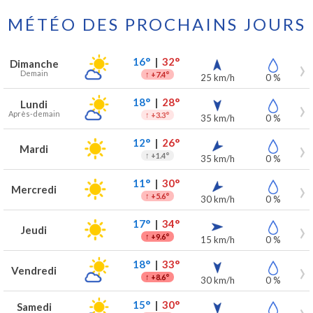
MÉTÉO DES PROCHAINS JOURS
Prévisions météo à Maarkedal pour les 7 prochains jours
Jour
Météo
Températures
Vent
Précipitations
16°
|
32°
Dimanche
Demain
↑
+7.4°
25 km/h
0 %
18°
|
28°
Lundi
Après-demain
↑
+3.3°
35 km/h
0 %
12°
|
26°
Mardi
↑
+1.4°
35 km/h
0 %
11°
|
30°
Mercredi
↑
+5.6°
30 km/h
0 %
17°
|
34°
Jeudi
↑
+9.6°
15 km/h
0 %
18°
|
33°
Vendredi
↑
+8.6°
30 km/h
0 %
15°
|
30°
Samedi