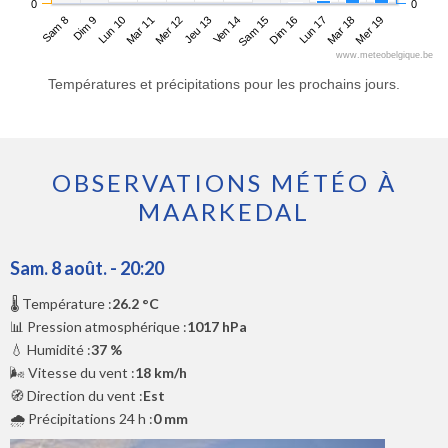
0
0
Sam 8
Mar 11
Ven 14
Lun 17
Lun 10
Jeu 13
Dim 16
Mer 19
Dim 9
Mer 12
Sam 15
Mar 18
www.meteobelgique.be
Températures et précipitations pour les prochains jours.
OBSERVATIONS MÉTÉO À
MAARKEDAL
Sam. 8 août. - 20:20
🌡️ Température :
26.2 °C
📊 Pression atmosphérique :
1017 hPa
💧 Humidité :
37 %
🌬️ Vitesse du vent :
18 km/h
🧭 Direction du vent :
Est
🌧️ Précipitations 24 h :
0 mm