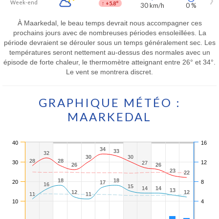
Week-end
↑
+5.8°
30 km/h
0 %
À Maarkedal, le beau temps devrait nous accompagner ces
prochains jours avec de nombreuses périodes ensoleillées. La
période devraient se dérouler sous un temps généralement sec. Les
températures seront nettement au-dessus des normales avec un
épisode de forte chaleur, le thermomètre atteignant entre 26° et 34°.
Le vent se montrera discret.
GRAPHIQUE MÉTÉO :
MAARKEDAL
40
16
34
34
33
33
32
32
30
30
30
30
28
28
28
28
30
12
27
27
26
26
26
26
23
23
22
22
18
18
18
18
20
8
17
17
16
16
15
15
14
14
14
14
13
13
12
12
12
12
11
11
11
11
10
4