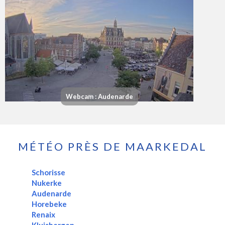
Webcam : Audenarde
MÉTÉO PRÈS DE MAARKEDAL
Schorisse
Nukerke
Audenarde
Horebeke
Renaix
Kluisbergen