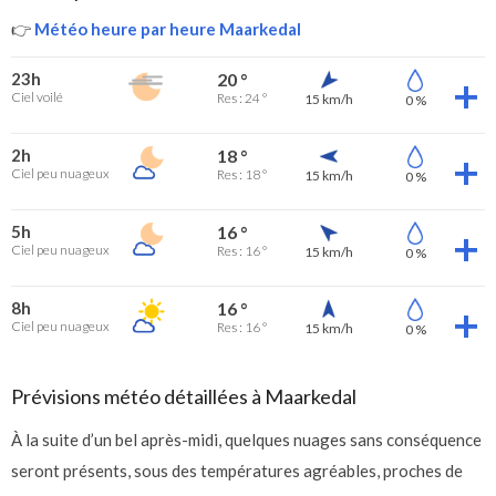
👉
Météo heure par heure Maarkedal
23h
20 °
Ciel voilé
Res : 24 °
15 km/h
0 %
2h
18 °
Ciel peu nuageux
Res : 18 °
15 km/h
0 %
5h
16 °
Ciel peu nuageux
Res : 16 °
15 km/h
0 %
8h
16 °
Ciel peu nuageux
Res : 16 °
15 km/h
0 %
Prévisions météo détaillées à Maarkedal
À la suite d’un bel après-midi, quelques nuages sans conséquence
seront présents, sous des températures agréables, proches de