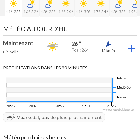
11°
28°
16°
32°
18°
28°
12°
26°
11°
30°
17°
34°
18°
33°
15°
3
MÉTÉO AUJOURD'HUI
Maintenant
26 °
Res : 26°
15 km/h
Ciel voilé
PRÉCIPITATIONS DANS LES 90 MINUTES
Intense
Modérée
Faible
20:25
20:40
20:55
21:10
21:25
www.meteobelgique.be
🌧️
À Maarkedal, pas de pluie prochainement
Météo prochaines heures