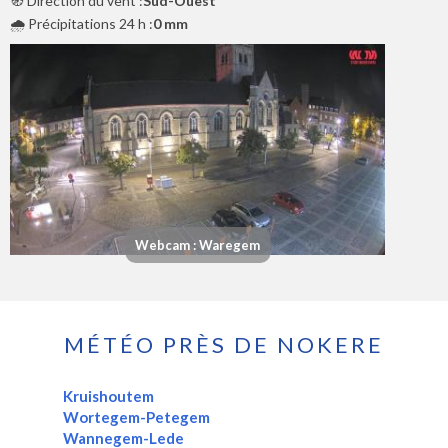
🧭 Direction du vent :
Sud-Ouest
🌧️ Précipitations 24 h :
0 mm
Webcam : Waregem
MÉTÉO PRÈS DE NOKERE
Kruishoutem
Wortegem-Petegem
Wannegem-Lede