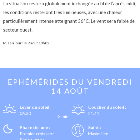
La situation restera globalement inchangée au fil de l’après-midi,
les conditions resteront très lumineuses, avec une chaleur
particulièrement intense atteignant 36°C. Le vent sera faible de
secteur ouest.
Mise à jour : le
9 août 10h02
EPHÉMÉRIDES DU
VENDREDI
14 AOÛT
Lever du soleil :
Coucher du soleil :
06:30
21:11
-3 min
Phase de lune :
Saint :
Premier croissant
Maximilien
Pleine lune :