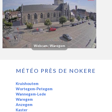
Webcam : Waregem
MÉTÉO PRÈS DE NOKERE
Kruishoutem
Wortegem-Petegem
Wannegem-Lede
Waregem
Anzegem
Kaster