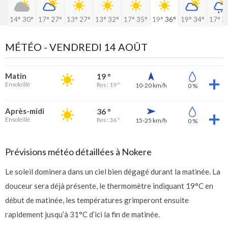
14°
30°
17°
27°
13°
27°
13°
32°
17°
35°
19°
36°
19°
34°
17°
2
MÉTÉO -
VENDREDI 14 AOÛT
Matin
19 °
Ensoleillé
Res : 19 °
10-20 km/h
0 %
Après-midi
36 °
Ensoleillé
Res : 36 °
15-25 km/h
0 %
Prévisions météo détaillées à Nokere
Le soleil dominera dans un ciel bien dégagé durant la matinée. La
douceur sera déjà présente, le thermomètre indiquant 19°C en
début de matinée, les températures grimperont ensuite
rapidement jusqu’à 31°C d’ici la fin de matinée.