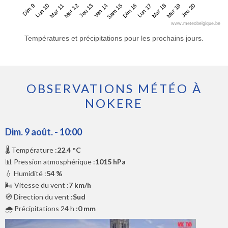
Dim 9
Mer 12
Sam 15
Mar 18
Mar 11
Ven 14
Lun 17
Jeu 20
Lun 10
Jeu 13
Dim 16
Mer 19
www.meteobelgique.be
Températures et précipitations pour les prochains jours.
OBSERVATIONS MÉTÉO À
NOKERE
Dim. 9 août. - 10:00
🌡️ Température :
22.4 °C
📊 Pression atmosphérique :
1015 hPa
💧 Humidité :
54 %
🌬️ Vitesse du vent :
7 km/h
🧭 Direction du vent :
Sud
🌧️ Précipitations 24 h :
0 mm