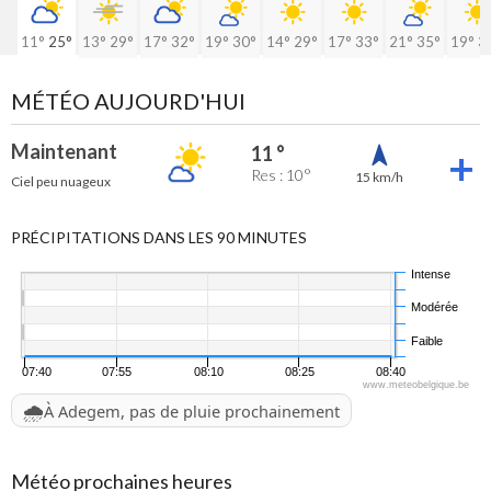
11°
25°
13°
29°
17°
32°
19°
30°
14°
29°
17°
33°
21°
35°
19°
3
MÉTÉO AUJOURD'HUI
Maintenant
11 °
Res : 10°
15 km/h
Ciel peu nuageux
PRÉCIPITATIONS DANS LES 90 MINUTES
Intense
Modérée
Faible
07:40
07:55
08:10
08:25
08:40
www.meteobelgique.be
🌧️
À Adegem, pas de pluie prochainement
Météo prochaines heures