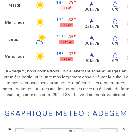
14°
|
29°
Mardi
↑
+4.4°
30 km/h
0 %
17°
|
33°
Mercredi
↑
+8.6°
25 km/h
0 %
21°
|
35°
Jeudi
↑
+10.6°
30 km/h
0 %
19°
|
33°
Vendredi
↑
+8.6°
30 km/h
0 %
À Adegem, nous connaitrons un ciel alternant soleil et nuages en
première partie, puis un temps largement ensoleillé par la suite. Le
temps s’annonce sec durant toute la période. Les températures
seront nettement au-dessus des normales avec un épisode de forte
chaleur, comprises entre 29° et 35°. Le vent se montrera discret.
GRAPHIQUE MÉTÉO : ADEGEM
40
16
35
35