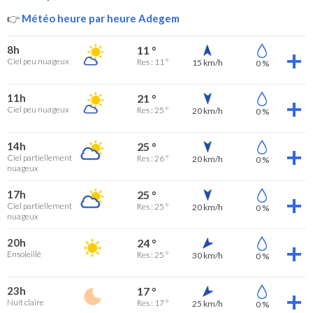
👉
Météo heure par heure Adegem
8h
11 °
Ciel peu nuageux
Res : 11 °
15 km/h
0 %
11h
21 °
Ciel peu nuageux
Res : 25 °
20 km/h
0 %
14h
25 °
Ciel partiellement
Res : 26 °
20 km/h
0 %
nuageux
17h
25 °
Ciel partiellement
Res : 25 °
20 km/h
0 %
nuageux
20h
24 °
Ensoleillé
Res : 25 °
30 km/h
0 %
23h
17 °
Nuit claire
Res : 17 °
25 km/h
0 %