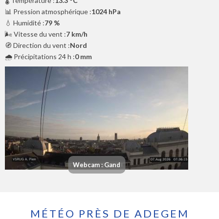
🌡️ Température :
13.3 °C
📊 Pression atmosphérique :
1024 hPa
💧 Humidité :
79 %
🌬️ Vitesse du vent :
7 km/h
🧭 Direction du vent :
Nord
🌧️ Précipitations 24 h :
0 mm
Webcam : Gand
MÉTÉO PRÈS DE ADEGEM