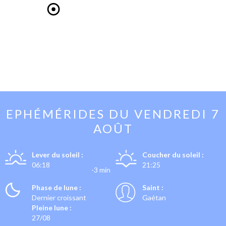
EPHÉMÉRIDES DU
VENDREDI 7
AOÛT
Lever du soleil :
Coucher du soleil :
06:18
21:25
-3 min
Phase de lune :
Saint :
Dernier croissant
Gaétan
Pleine lune :
27/08