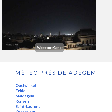
Webcam : Gand
MÉTÉO PRÈS DE ADEGEM
Oostwinkel
Eeklo
Maldegem
Ronsele
Saint-Laurent
Knesselare