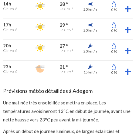
14h
28 °
Ciel voilé
Res : 28 °
20 km/h
0 %
17h
29 °
Ciel voilé
Res : 29 °
20 km/h
0 %
20h
27 °
Ciel voilé
Res : 27 °
20 km/h
0 %
23h
21 °
Ciel voilé
Res : 25 °
15 km/h
0 %
Prévisions météo détaillées à Adegem
Une matinée très ensoleillée se mettra en place. Les
températures avoisineront 13°C en début de journée, avant une
nette hausse vers 23°C peu avant la mi-journée.
Après un début de journée lumineux, de larges éclaircies et