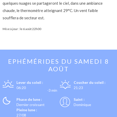
quelques nuages se partageront le ciel, dans une ambiance
chaude, le thermomètre atteignant 29°C. Un vent faible
soufflera de secteur est.
Mise à jour : le
6 août 22h00
EPHÉMÉRIDES DU
SAMEDI 8
AOÛT
Lever du soleil :
Coucher du soleil :
06:20
21:23
-3 min
Phase de lune :
Saint :
Dernier croissant
Dominique
Pleine lune :
27/08