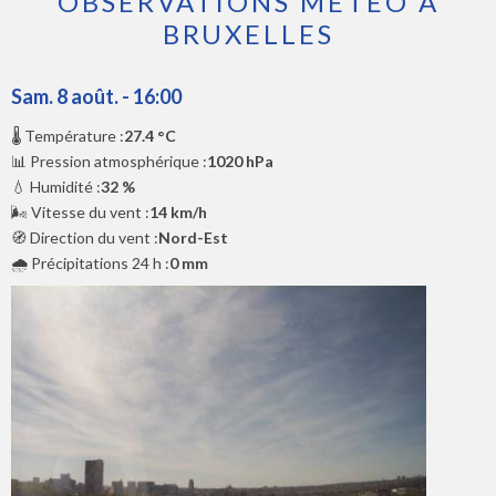
OBSERVATIONS MÉTÉO À
BRUXELLES
Sam. 8 août. - 16:00
🌡️ Température :
27.4 °C
📊 Pression atmosphérique :
1020 hPa
💧 Humidité :
32 %
🌬️ Vitesse du vent :
14 km/h
🧭 Direction du vent :
Nord-Est
🌧️ Précipitations 24 h :
0 mm