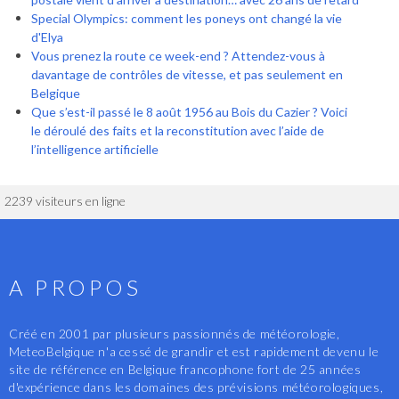
Special Olympics: comment les poneys ont changé la vie
d'Elya
Vous prenez la route ce week-end ? Attendez-vous à
davantage de contrôles de vitesse, et pas seulement en
Belgique
Que s’est-il passé le 8 août 1956 au Bois du Cazier ? Voici
le déroulé des faits et la reconstitution avec l’aide de
l’intelligence artificielle
2239 visiteurs en ligne
A PROPOS
Créé en 2001 par plusieurs passionnés de météorologie,
MeteoBelgique n'a cessé de grandir et est rapidement devenu le
site de référence en Belgique francophone fort de 25 années
d'expérience dans les domaines des prévisions météorologiques,