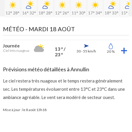
12°
28°
16°
32°
18°
28°
12°
26°
11°
30°
17°
34°
18°
33°
15°
3
MÉTÉO -
MARDI 18 AOÛT
Journée
13 ° /
Ciel très nuageux
30 - 55 km/h
20 %
23 °
Prévisions météo détaillées à Annullin
Le ciel restera très nuageux et le temps restera généralement
sec. Les températures évolueront entre 13°C et 23°C dans une
ambiance agréable. Le vent sera modéré de secteur ouest.
Mise à jour : le
8 août 13h18