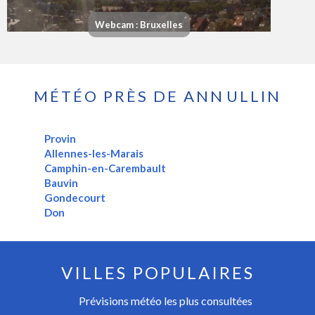
Webcam : Bruxelles
MÉTÉO PRÈS DE ANNULLIN
Provin
Allennes-les-Marais
Camphin-en-Carembault
Bauvin
Gondecourt
Don
VILLES POPULAIRES
Prévisions météo les plus consultées