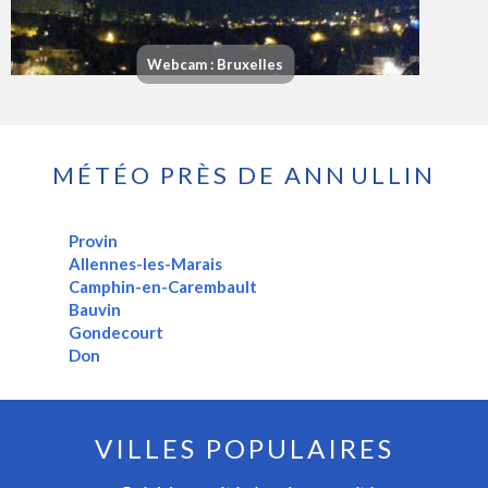
Webcam : Bruxelles
MÉTÉO PRÈS DE ANNULLIN
Provin
Allennes-les-Marais
Camphin-en-Carembault
Bauvin
Gondecourt
Don
VILLES POPULAIRES