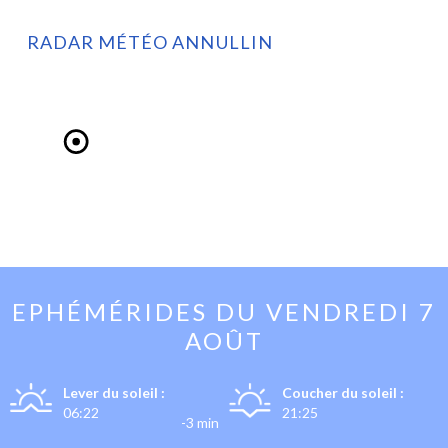
RADAR MÉTÉO ANNULLIN
EPHÉMÉRIDES DU
VENDREDI 7
AOÛT
Lever du soleil :
Coucher du soleil :
06:22
21:25
-3 min