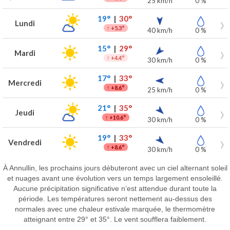
25 km/h
0 %
19°
|
30°
Lundi
↑
+5.3°
40 km/h
0 %
15°
|
29°
Mardi
↑
+4.4°
30 km/h
0 %
17°
|
33°
Mercredi
↑
+8.6°
25 km/h
0 %
21°
|
35°
Jeudi
↑
+10.6°
30 km/h
0 %
19°
|
33°
Vendredi
↑
+8.6°
30 km/h
0 %
À Annullin, les prochains jours débuteront avec un ciel alternant soleil
et nuages avant une évolution vers un temps largement ensoleillé.
Aucune précipitation significative n’est attendue durant toute la
période. Les températures seront nettement au-dessus des
normales avec une chaleur estivale marquée, le thermomètre
atteignant entre 29° et 35°. Le vent soufflera faiblement.