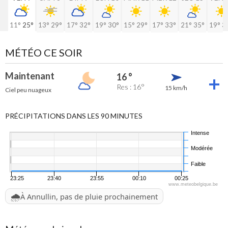
11°
25°
13°
29°
17°
32°
19°
30°
15°
29°
17°
33°
21°
35°
19°
3
MÉTÉO CE SOIR
Maintenant
16 °
Res : 16°
15 km/h
Ciel peu nuageux
PRÉCIPITATIONS DANS LES 90 MINUTES
Intense
Modérée
Faible
23:25
23:40
23:55
00:10
00:25
www.meteobelgique.be
🌧️
À Annullin, pas de pluie prochainement