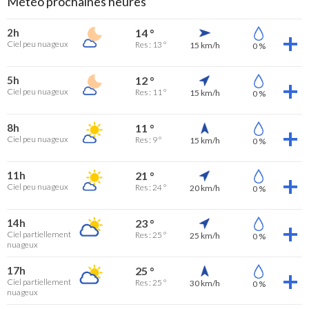
Météo prochaines heures
2h
14 °
Ciel peu nuageux
Res : 13 °
15 km/h
0 %
5h
12 °
Ciel peu nuageux
Res : 11 °
15 km/h
0 %
8h
11 °
Ciel peu nuageux
Res : 9 °
15 km/h
0 %
11h
21 °
Ciel peu nuageux
Res : 24 °
20 km/h
0 %
14h
23 °
Ciel partiellement
Res : 25 °
25 km/h
0 %
nuageux
17h
25 °
Ciel partiellement
Res : 25 °
30 km/h
0 %
nuageux