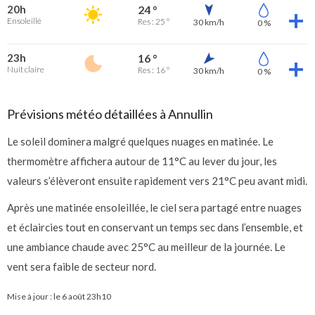
20h
24 °
Ensoleillé
Res : 25 °
30 km/h
0 %
23h
16 °
Nuit claire
Res : 16 °
30 km/h
0 %
Prévisions météo détaillées à Annullin
Le soleil dominera malgré quelques nuages en matinée. Le
thermomètre affichera autour de 11°C au lever du jour, les
valeurs s’élèveront ensuite rapidement vers 21°C peu avant midi.
Après une matinée ensoleillée, le ciel sera partagé entre nuages
et éclaircies tout en conservant un temps sec dans l’ensemble, et
une ambiance chaude avec 25°C au meilleur de la journée. Le
vent sera faible de secteur nord.
Mise à jour : le
6 août 23h10