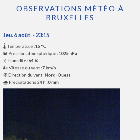
OBSERVATIONS MÉTÉO À
BRUXELLES
Jeu. 6 août. - 23:15
🌡️ Température :
15 °C
📊 Pression atmosphérique :
1025 hPa
💧 Humidité :
64 %
🌬️ Vitesse du vent :
7 km/h
🧭 Direction du vent :
Nord-Ouest
🌧️ Précipitations 24 h :
0 mm