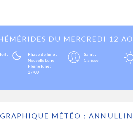
HÉMÉRIDES DU
MERCREDI 12 A
eil :
Phase de lune :
Saint :
Nouvelle Lune
Clarisse
Pleine lune :
27/08
GRAPHIQUE MÉTÉO : ANNULLIN