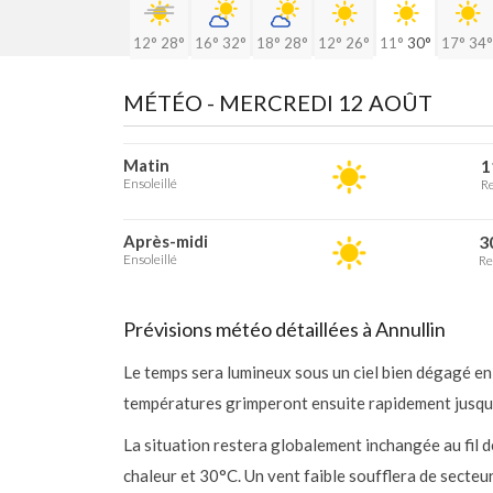
12°
28°
16°
32°
18°
28°
12°
26°
11°
30°
17°
34°
MÉTÉO -
MERCREDI 12 AOÛT
Matin
1
Ensoleillé
Re
Après-midi
3
Ensoleillé
Re
Prévisions météo détaillées à Annullin
Le temps sera lumineux sous un ciel bien dégagé en 
températures grimperont ensuite rapidement jusqu’à 
La situation restera globalement inchangée au fil d
chaleur et 30°C. Un vent faible soufflera de secteu