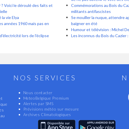
? Voici le déroulé des faits et
Commémorations au Bois du Cazie
ielle
militants antifascistes
la vie Elya
Se mouiller la nuque, attendre a
es années 1960 mais pas en
baigner en été
Humour et télévision : Michel De
électricité lors de l'éclipse
Les inconnus du Bois du Cazier : 
NOS SERVICES
N
Nous contacter
MeteoBelgique Premium
et
Alertes par SMS
ique
Prévisions météo sur mesure
les
Archives Climatologiques
eau