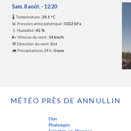
Sam. 8 août. - 12:20
🌡️ Température :
24.1 °C
📊 Pression atmosphérique :
1022 hPa
💧 Humidité :
42 %
🌬️ Vitesse du vent :
14 km/h
🧭 Direction du vent :
Est
🌧️ Précipitations 24 h :
0 mm
MÉTÉO PRÈS DE ANNULLIN
Don
Phalempin