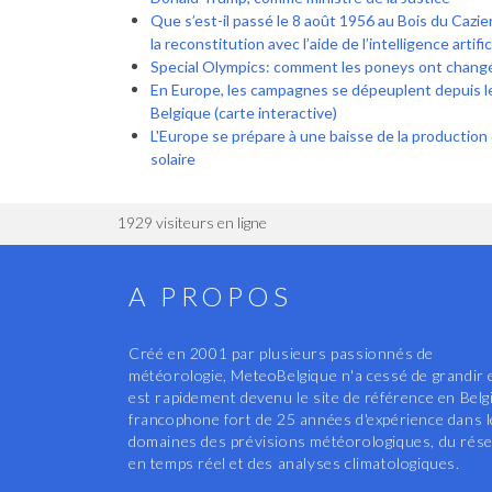
Que s’est-il passé le 8 août 1956 au Bois du Cazier 
la reconstitution avec l’aide de l’intelligence artific
Special Olympics: comment les poneys ont changé 
En Europe, les campagnes se dépeuplent depuis l
Belgique (carte interactive)
L'Europe se prépare à une baisse de la production d'
solaire
1929 visiteurs en ligne
A PROPOS
Créé en 2001 par plusieurs passionnés de
météorologie, MeteoBelgique n'a cessé de grandir 
est rapidement devenu le site de référence en Belg
francophone fort de 25 années d'expérience dans 
domaines des prévisions météorologiques, du rés
en temps réel et des analyses climatologiques.