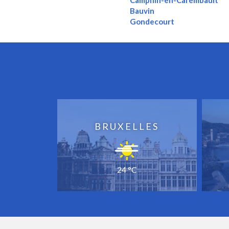
Camphin-en-Carembault
Bauvin
Gondecourt
BRUXELLES
24 °C