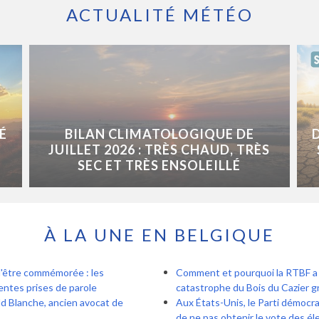
ACTUALITÉ MÉTÉO
É
BILAN CLIMATOLOGIQUE DE
JUILLET 2026 : TRÈS CHAUD, TRÈS
SEC ET TRÈS ENSOLEILLÉ
À LA UNE EN BELGIQUE
d'être commémorée : les
Comment et pourquoi la RTBF a r
entes prises de parole
catastrophe du Bois du Cazier gr
d Blanche, ancien avocat de
Aux États-Unis, le Parti démocra
de ne pas obtenir le vote des é