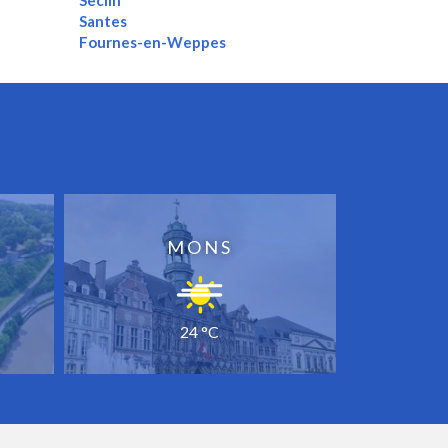
Seclin
Santes
Fournes-en-Weppes
MONS
24 °C