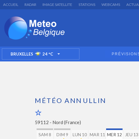
ACCUEIL
RADAR
IMAGE SATELLITE
STATIONS
WEBCAMS
ACTUA
BRUXELLES
24
°C
PRÉVISION
TOGGLE DROPDOWN
MÉTÉO ANNULLIN
59112 -
Nord (France)
SAM 8
DIM 9
LUN 10
MAR 11
MER 12
JEU 13