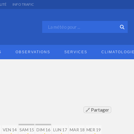
LITÉ
INFO TRAFIC
S
OBSERVATIONS
SERVICES
CLIMATOLOGI
🔗 Partager
VEN 14
SAM 15
DIM 16
LUN 17
MAR 18
MER 19