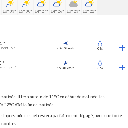
18°
33°
15°
30°
14°
27°
14°
26°
13°
23°
12°
22°
1 °
ssenti : 9 °
20-30 km/h
0 %
0 °
ssenti : 30 °
15-30 km/h
0 %
matinée. Il fera autour de 11°C en début de matinée, les
22°C d’ici la fin de matinée.
e l’après-midi, le ciel restera parfaitement dégagé, avec une forte
r nord-est.