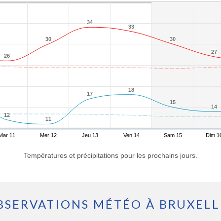
34
34
33
33
30
30
30
30
27
27
26
26
18
18
17
17
15
15
14
14
12
12
11
11
Mar 11
Mer 12
Jeu 13
Ven 14
Sam 15
Dim 1
Températures et précipitations pour les prochains jours.
BSERVATIONS MÉTÉO À BRUXELL