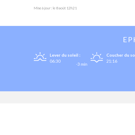
Mise à jour : le
8 août 12h21
EP
Lever du soleil :
Coucher du sol
06:30
21:16
-3 min