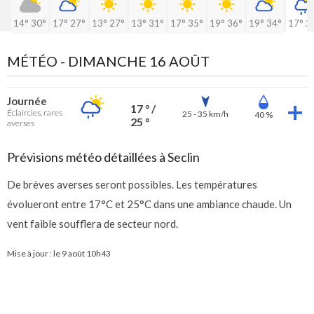
14°
30°
17°
27°
13°
27°
13°
31°
17°
35°
19°
36°
19°
34°
17°
2
MÉTÉO -
DIMANCHE 16 AOÛT
Journée
17 ° /
Éclaircies, rares
25 - 35 km/h
40 %
25 °
averses
Prévisions météo détaillées à Seclin
De brèves averses seront possibles. Les températures
évolueront entre 17°C et 25°C dans une ambiance chaude. Un
vent faible soufflera de secteur nord.
Mise à jour : le
9 août 10h43