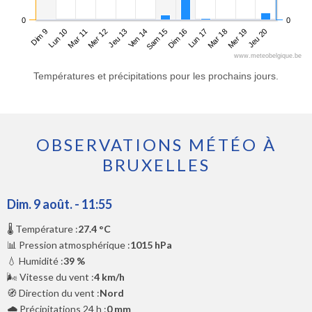
0
0
Dim 9
Mer 12
Sam 15
Mar 18
Mar 11
Ven 14
Lun 17
Jeu 20
Lun 10
Jeu 13
Dim 16
Mer 19
www.meteobelgique.be
Températures et précipitations pour les prochains jours.
OBSERVATIONS MÉTÉO À
BRUXELLES
Dim. 9 août. - 11:55
🌡️ Température :
27.4 °C
📊 Pression atmosphérique :
1015 hPa
💧 Humidité :
39 %
🌬️ Vitesse du vent :
4 km/h
🧭 Direction du vent :
Nord
🌧️ Précipitations 24 h :
0 mm