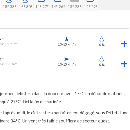
18°
33°
15°
30°
14°
27°
14°
26°
13°
23°
12°
22°
7 °
ssenti : 17 °
10-15 km/h
0 %
4 °
ssenti : 34 °
10-15 km/h
0 %
a journée débutera dans la douceur avec 17°C en début de matinée,
u’à 27°C d’ici la fin de matinée.
 l’après-midi, le ciel restera parfaitement dégagé, sous l’effet d’une
ndre 34°C. Un vent très faible soufflera de secteur ouest.