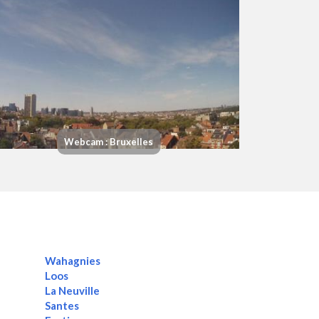
Webcam : Bruxelles
Wahagnies
Loos
La Neuville
Santes