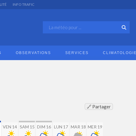
LITÉ
INFO TRAFIC
S
OBSERVATIONS
SERVICES
CLIMATOLOGI
🔗 Partager
VEN 14
SAM 15
DIM 16
LUN 17
MAR 18
MER 19