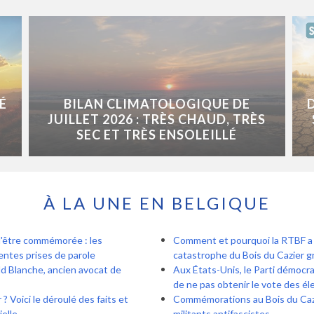
É
BILAN CLIMATOLOGIQUE DE
JUILLET 2026 : TRÈS CHAUD, TRÈS
SEC ET TRÈS ENSOLEILLÉ
À LA UNE EN BELGIQUE
d'être commémorée : les
Comment et pourquoi la RTBF a r
entes prises de parole
catastrophe du Bois du Cazier gr
d Blanche, ancien avocat de
Aux États-Unis, le Parti démocra
de ne pas obtenir le vote des é
? Voici le déroulé des faits et
Commémorations au Bois du Cazie
ielle
militants antifascistes