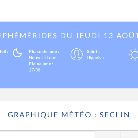
EPHÉMÉRIDES DU
JEUDI 13 AOÛ
eil :
Phase de lune :
Saint :
Nouvelle Lune
Hippolyte
Pleine lune :
27/08
GRAPHIQUE MÉTÉO : SECLIN