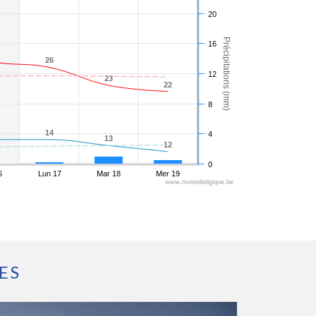
20
Précipitations (mm)
16
26
26
12
23
23
22
22
8
14
14
4
13
13
12
12
0
6
Lun 17
Mar 18
Mer 19
www.meteobelgique.be
ES