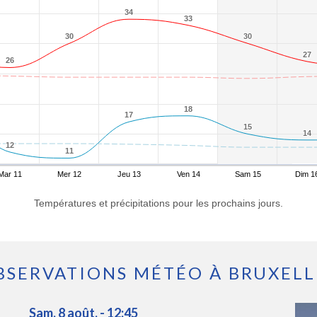
34
34
33
33
30
30
30
30
27
27
26
26
18
18
17
17
15
15
14
14
12
12
11
11
Mar 11
Mer 12
Jeu 13
Ven 14
Sam 15
Dim 1
Températures et précipitations pour les prochains jours.
BSERVATIONS MÉTÉO À BRUXELL
Sam. 8 août. - 12:45