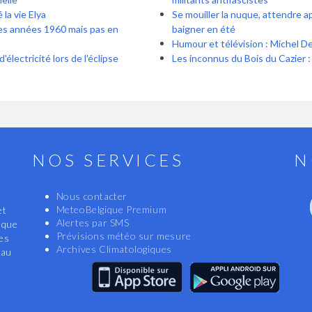
la vie Elya
Se mouiller la nuque, attendre a
es années 1960 mais pas en
baigner en été
Humour et télévision : Michel De
électricité lors de l'éclipse
Les inconnus du Bois du Cazier : 
NOS SERVICES
N
Nous contacter
MeteoBelgique Premium
et
Alertes par SMS
ique
Prévisions météo sur mesure
les
Archives Climatologiques
eau