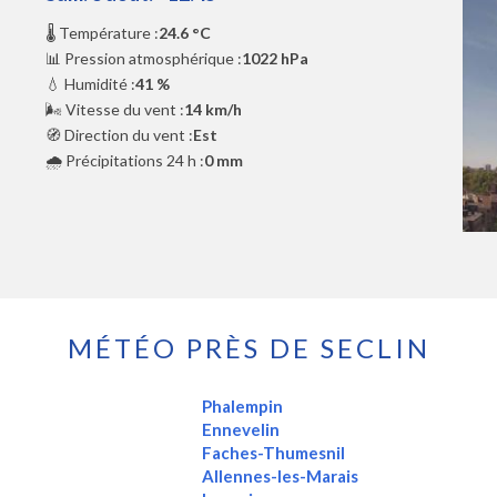
🌡️ Température :
24.6 °C
📊 Pression atmosphérique :
1022 hPa
💧 Humidité :
41 %
🌬️ Vitesse du vent :
14 km/h
🧭 Direction du vent :
Est
🌧️ Précipitations 24 h :
0 mm
MÉTÉO PRÈS DE SECLIN
Phalempin
Ennevelin
Faches-Thumesnil
Allennes-les-Marais