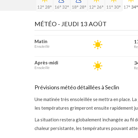
12°
28°
16°
32°
18°
28°
12°
26°
11°
30°
17°
34°
MÉTÉO -
JEUDI 13 AOÛT
Matin
1
Ensoleillé
Re
Après-midi
3
Ensoleillé
Re
Prévisions météo détaillées à Seclin
Une matinée très ensoleillée se mettra en place. L
les températures grimperont ensuite rapidement jusq
La situation restera globalement inchangée au fil de
chaleur persistante, les températures pouvant attei