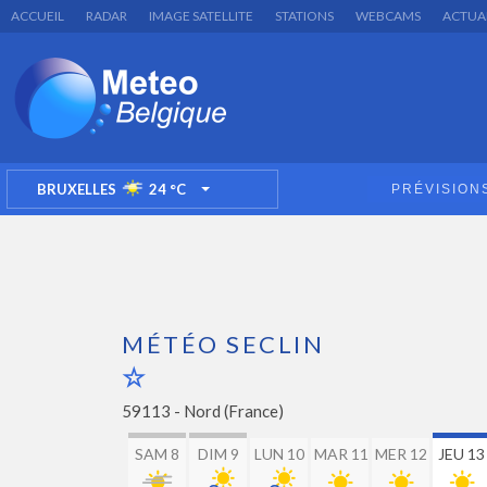
ACCUEIL
RADAR
IMAGE SATELLITE
STATIONS
WEBCAMS
ACTUA
BRUXELLES
24
°C
PRÉVISION
TOGGLE DROPDOWN
MÉTÉO SECLIN
59113 -
Nord (France)
SAM 8
DIM 9
LUN 10
MAR 11
MER 12
JEU 13