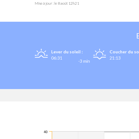
Mise à jour : le
8 août 12h21
Lever du soleil :
Coucher du sol
06:31
21:13
-3 min
40