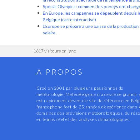
Special Olympics: comment les poneys ont changé 
En Europe, les campagnes se dépeuplent depuis l
Belgique (carte interactive)
L'Europe se prépare à une baisse de la production d'
solaire
1617 visiteurs en ligne
A PROPOS
Créé en 2001 par plusieurs passionnés de
météorologie, MeteoBelgique n'a cessé de grandir 
est rapidement devenu le site de référence en Belg
francophone fort de 25 années d'expérience dans 
domaines des prévisions météorologiques, du rés
en temps réel et des analyses climatologiques.